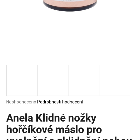
a
j
í
t
?
HLEDAT
D
Průměrné
Neohodnoceno
Podrobnosti hodnocení
o
hodnocení
p
produktu
Anela Klidné nožky
o
je
0,0
hořčíkové máslo pro
r
z
u
5