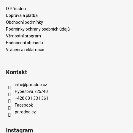
p
a
O Přírodnu
t
Doprava a platba
í
Obchodní podmínky
Podmínky ochrany osobních údajů
Věrnostní program
Hodnocení obchodu
Vrácení a reklamace
Kontakt
info
@
prirodno.cz
Hybešova 725/40
+420 601 331 361
Facebook
prirodno.cz
Instagram