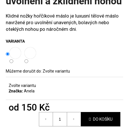
uvolnění a zklidnění nohou
č
hvězdiček.
u
j
Klidné nožky hořčíkové máslo je luxusní tělové máslo
e
navržené pro uvolnění unavených, bolavých nebo
m
oteklých nohou po náročném dni.
e
VARIANTA
MANUCURIST
ODLAKOVAČ
GREEN™
&
ACTIVE
Můžeme doručit do:
Zvolte variantu
-
GENTLE
REMOVER
Zvolte variantu
50ML
Značka:
Anela
200
Kč
od
150 Kč
Měrná
DO KOŠÍKU
cena: