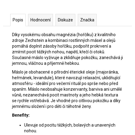
Popis
Hodnocení
Diskuze
Značka
Díky vysokému obsahu magnézia (hořčíku) z kvalitního
zdroje Zechstein a kombinaci rostlinných másel a olejů
pomáhá doplnit zásoby hořčíku, podpořit prokrvení a
zmírnit pocit těžkých nohou, napětí, křečí či otoků.
Současně máslo vyživuje a zklidňuje pokožku, zanechává ji
jemnou, vláčnou a příjemně hebkou.
Máslo je obohacené o přírodní éterické oleje (majoránka,
heřmánek, levandule), které navozují relaxační, uklidňující
atmosféru - ideální pro večerní rituál po sprše nebo před
spaním. Máslo neobsahuje konzervanty, barviva ani umělé
vůně, nezanechává pocit mastnoty a jeho hebká textura
se rychle vstřebává. Je vhodné pro citlivou pokožku a díky
jemnému složení i pro děti či těhotné ženy.
Benefity:
Ulevuje od pocitu těžkých, bolavých a unavených
nohou.