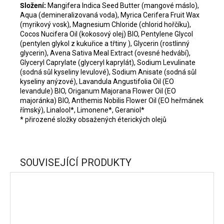
Složení:
Mangifera Indica Seed Butter (mangové máslo),
Aqua (demineralizovaná voda), Myrica Cerifera Fruit Wax
(myrikový vosk), Magnesium Chloride (chlorid hořčíku),
Cocos Nucifera Oil (kokosový olej) BIO, Pentylene Glycol
(pentylen glykol z kukuřice a třtiny ), Glycerin (rostlinný
glycerin), Avena Sativa Meal Extract (ovesné hedvábí),
Glyceryl Caprylate (glyceryl kaprylát), Sodium Levulinate
(sodná sůl kyseliny levulové), Sodium Anisate (sodná sůl
kyseliny anýzové), Lavandula Angustifolia Oil (EO
levandule) BIO, Origanum Majorana Flower Oil (EO
majoránka) BIO, Anthemis Nobilis Flower Oil (EO heřmánek
římský), Linalool*, Limonene*, Geraniol*
* přirozené složky obsažených éterických olejů
SOUVISEJÍCÍ PRODUKTY