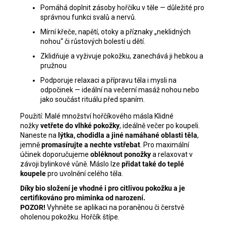
Pomáhá doplnit zásoby hořčíku v těle — důležité pro
správnou funkci svalů a nervů.
Mírní křeče, napětí, otoky a příznaky „neklidných
nohou“ či růstových bolestí u dětí.
Zklidňuje a vyživuje pokožku, zanechává ji hebkou a
pružnou
Podporuje relaxaci a přípravu těla i mysli na
odpočinek — ideální na večerní masáž nohou nebo
jako součást rituálu před spaním.
Použití:
Malé množství hořčíkového másla Klidné
nožky
vetřete do vlhké pokožky
, ideálně večer po koupeli.
Naneste na
lýtka, chodidla a jiné namáhané oblasti těla
,
jemně
promasírujte a nechte vstřebat
. Pro maximální
účinek doporučujeme
obléknout ponožky
a relaxovat v
závoji bylinkové vůně. Máslo lze
přidat také do teplé
koupele
pro uvolnění celého těla.
Díky bio složení je vhodné i pro citlivou pokožku a je
certifikováno pro miminka od narození.
POZOR!
Vyhněte se aplikaci na poraněnou či čerstvě
oholenou pokožku. Hořčík štípe.