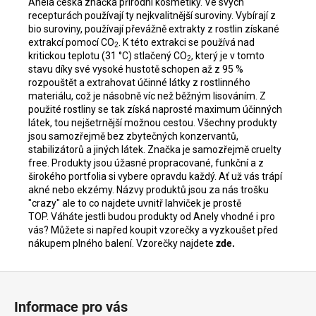
Anela česká značka přírodní kosmetiky.
Ve svých
recepturách používají ty nejkvalitnější suroviny. Vybírají z
bio suroviny, používají převážně extrakty z rostlin získané
extrakcí pomocí CO
. K této extrakci se používá nad
2
kritickou teplotu (31 °C) stlačený CO
, který je v tomto
2
stavu díky své vysoké hustotě schopen až z 95 %
rozpouštět a extrahovat účinné látky z rostlinného
materiálu, což je násobně víc než běžným lisováním. Z
použité rostliny se tak získá naprosté maximum účinných
látek, tou nejšetrnější možnou cestou. Všechny produkty
jsou samozřejmě bez zbytečných konzervantů,
stabilizátorů a jiných látek. Značka je samozřejmě cruelty
free. Produkty jsou úžasné propracované, funkční a z
širokého portfolia si vybere opravdu každý. Ať už vás trápí
akné nebo ekzémy. Názvy produktů jsou za nás trošku
"crazy" ale to co najdete uvnitř lahviček je prostě
TOP. Váháte jestli budou produkty od Anely vhodné i pro
vás? Můžete si napřed koupit vzorečky a vyzkoušet před
nákupem plného balení. Vzorečky najdete
zde.
Z
á
Informace pro vás