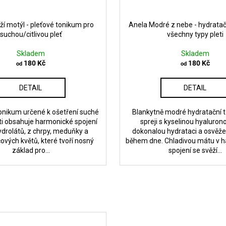
ží motýl - pleťové tonikum pro
Anela Modré z nebe - hydratač
suchou/citlivou pleť
všechny typy pleti
Skladem
Skladem
180 Kč
180 Kč
od
od
DETAIL
DETAIL
 tonikum určené k ošetření suché
Blankytně modré hydratační 
leti obsahuje harmonické spojení
spreji s kyselinou hyaluron
hydrolátů, z chrpy, meduňky a
dokonalou hydrataci a osvěžen
vých květů, které tvoří nosný
během dne. Chladivou mátu v 
základ pro...
spojení se svěží...