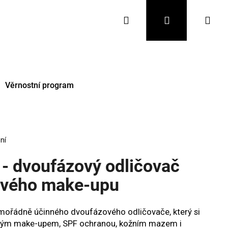
Hledat
Přihlášení
Nák
koš
Věrnostní program
ní
 - dvoufázový odličovač
ťového make-upu
Následující
mimořádně účinného dvoufázového odličovače, který si
lným make-upem, SPF ochranou, kožním mazem i