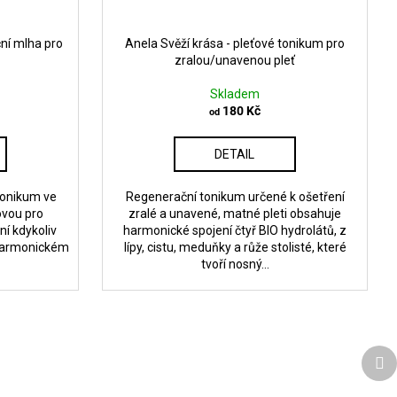
ní mlha pro
Anela Svěží krása - pleťové tonikum pro
zralou/unavenou pleť
Skladem
180 Kč
od
DETAIL
tonikum ve
Regenerační tonikum určené k ošetření
ovou pro
zralé a unavené, matné pleti obsahuje
í kdykoliv
harmonické spojení čtyř BIO hydrolátů, z
harmonickém
lípy, cistu, meduňky a růže stolisté, které
tvoří nosný...
Da
pr