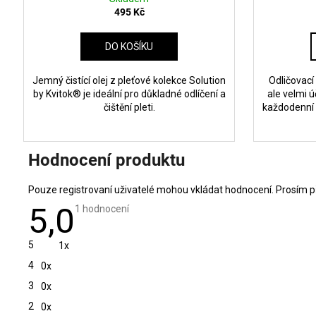
495 Kč
DO KOŠÍKU
Jemný čistící olej z pleťové kolekce Solution
Odličovací
by Kvitok® je ideální pro důkladné odlíčení a
ale velmi 
čištění pleti.
každodenní n
Hodnocení produktu
Pouze registrovaní uživatelé mohou vkládat hodnocení. Prosím
p
5,0
Průměrné
1 hodnocení
hodnocení
produktu
je
5
1x
5,0
z
4
0x
5
hvězdiček.
3
0x
2
0x