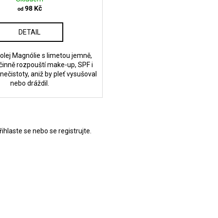
98 Kč
od
DETAIL
 olej Magnólie s limetou jemně,
účinně rozpouští make-up, SPF i
ečistoty, aniž by pleť vysušoval
nebo dráždil.
řihlaste se
nebo se
registrujte
.