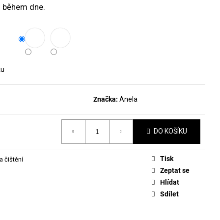
DLAKOVAČ GREEN™ &
 během dne.
LE REMOVER 50ML
tu
Značka:
Anela
DO KOŠÍKU
Tisk
a čištění
Zeptat se
Hlídat
Sdílet