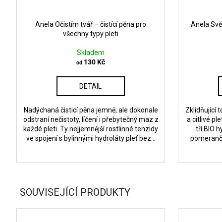
Anela Očistím tvář – čistící pěna pro
Anela Svě
všechny typy pleti
Skladem
130 Kč
od
DETAIL
Nadýchaná čisticí pěna jemně, ale dokonale
Zklidňující
odstraní nečistoty, líčení i přebytečný maz z
a citlivé p
každé pleti. Ty nejjemnější rostlinné tenzidy
tří BIO 
ve spojení s bylinnými hydroláty pleť bez...
pomerančo
SOUVISEJÍCÍ PRODUKTY