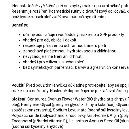
Nedostatečně vyčištěná pleť se zbytky make-upu umí pěkně potr
Řešením je rozšíření kosmetické rutiny o dvoufázový odličovač, kter
aniž byste museli pleť zatěžovat nadměrným třením.
Benefity
:
účinně odstraňuje i voděodolný make-up a SPF produkty
vhodný pro oči, obličej i dekolt
respektuje přirozenou ochrannou bariéru pleti
zanechává pleť jemnou, hydratovanou a zklidněnou
nevyžaduje silné tření ani drhnutí
vhodný i pro citlivou a suchou pleť
bez syntetických parfemací, barviv a agresivních konzerv
Použití
:
Před použitím lahvičku důkladně protřepejte, aby se spoj
make-up a nečistoty. Následně doporučujeme pokračovat čisticí 
Složení:
Centaurea Cyanus Flower Water BIO (hydrolát z chrpy),
olej), Pentylene Glycol (pentylen glycol z třtiny a kukuřice), Glycer
součást konzervantu), Sodium Levulinate (sodná sůl kyseliny lev
Polysaccharide (polysacharid z rosolovky řasotvorné), Algin (pol
Tocopherol (přírodní vitamín E), Helianthus Annuus Seed Oil (slu
(sodná sůl kyseliny anýzové)