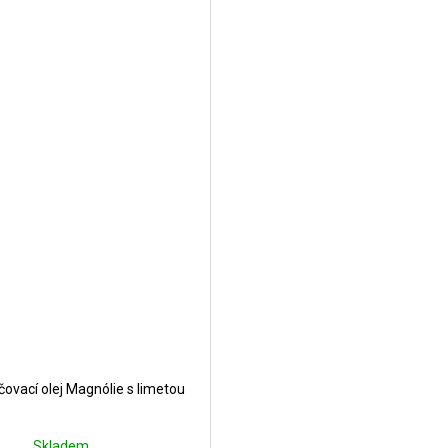
čovací olej Magnólie s limetou
Skladem