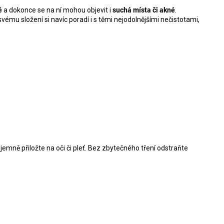
ě
a dokonce se na ní mohou objevit i
suchá místa či akné
.
svému složení si navíc poradí i s těmi nejodolnějšími nečistotami,
emně přiložte na oči či pleť. Bez zbytečného tření odstraňte