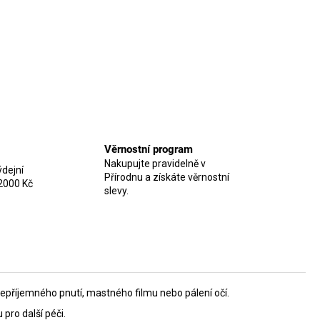
Věrnostní program
Nakupujte pravidelně v
dejní
Přírodnu a získáte věrnostní
2000 Kč
slevy.
epříjemného pnutí, mastného filmu nebo pálení očí.
 pro další péči.