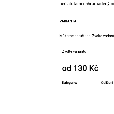
MANUCURIST ACTIVE PLUMP AQUA
MANUCURIST O
nečistotami nahromaděnými
GLAZED
ACTIVE - GENT
459 Kč
200 Kč
VARIANTA
Můžeme doručit do:
Zvolte varian
Zvolte variantu
od
130 Kč
Měrná
cena:
Kategorie
:
Odlíčení 