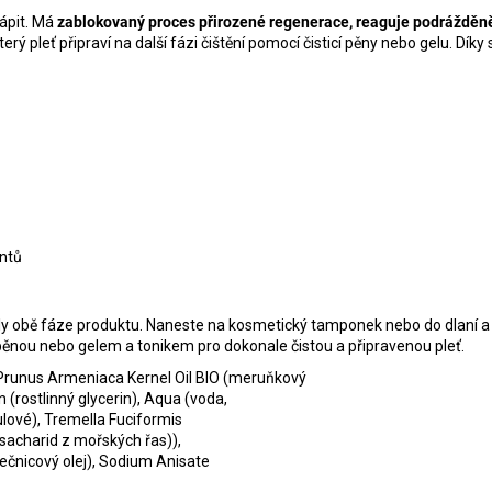
ápit. Má
zablokovaný proces přirozené regenerace, reaguje podrážděn
ý pleť připraví na další fázi čištění pomocí čisticí pěny nebo gelu. Díky 
antů
ily obě fáze produktu. Naneste na kosmetický tamponek nebo do dlaní a j
pěnou nebo gelem a tonikem pro dokonale čistou a připravenou pleť.
 Prunus Armeniaca Kernel Oil BIO (meruňkový
in (rostlinný glycerin), Aqua (voda,
ulové), Tremella Fuciformis
ysacharid z mořských řas)),
nečnicový olej), Sodium Anisate