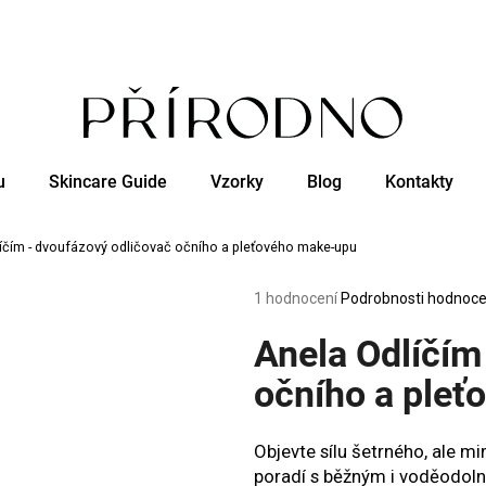
Co potřebujete najít?
u
Skincare Guide
Vzorky
Blog
Kontakty
HLEDAT
íčím - dvoufázový odličovač očního a pleťového make-upu
Doporučujeme
Průměrné
1 hodnocení
Podrobnosti hodnoce
hodnocení
produktu
Anela Odlíčím
je
5,0
očního a ple
z
5
hvězdiček.
Objevte sílu šetrného, ale 
poradí s běžným i voděodo