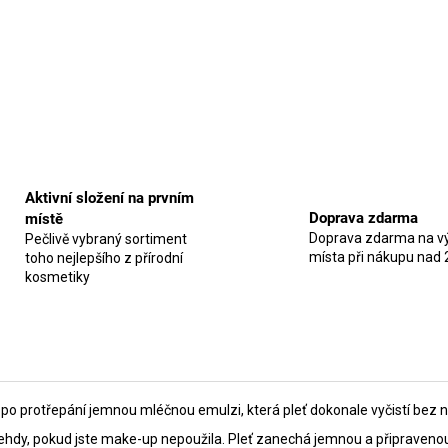
Aktivní složení na prvním
Doprava zdarma
místě
Doprava zdarma na vý
Pečlivě vybraný sortiment
místa při nákupu nad 
toho nejlepšího z přírodní
kosmetiky
o protřepání jemnou mléčnou emulzi, která pleť dokonale vyčistí bez n
 i tehdy, pokud jste make-up nepoužila. Pleť zanechá jemnou a připravenou