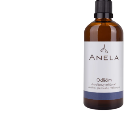
VZOREČEK
25 Kč