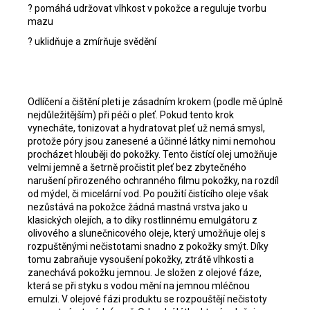
? pomáhá udržovat vlhkost v pokožce a reguluje tvorbu
mazu
? uklidňuje a zmírňuje svědění
Odlíčení a čištění pleti je zásadním krokem (podle mě úplně
nejdůležitějším) při péči o pleť. Pokud tento krok
vynecháte, tonizovat a hydratovat pleť už nemá smysl,
protože póry jsou zanesené a účinné látky nimi nemohou
procházet hlouběji do pokožky. Tento čistící olej umožňuje
velmi jemně a šetrně pročistit pleť bez zbytečného
narušení přirozeného ochranného filmu pokožky, na rozdíl
od mýdel, či micelární vod. Po použití čistícího oleje však
nezůstává na pokožce žádná mastná vrstva jako u
klasických olejích, a to díky rostlinnému emulgátoru z
olivového a slunečnicového oleje, který umožňuje olej s
rozpuštěnými nečistotami snadno z pokožky smýt. Díky
tomu zabraňuje vysoušení pokožky, ztrátě vlhkosti a
zanechává pokožku jemnou. Je složen z olejové fáze,
která se při styku s vodou mění na jemnou mléčnou
emulzi. V olejové fázi produktu se rozpouštějí nečistoty