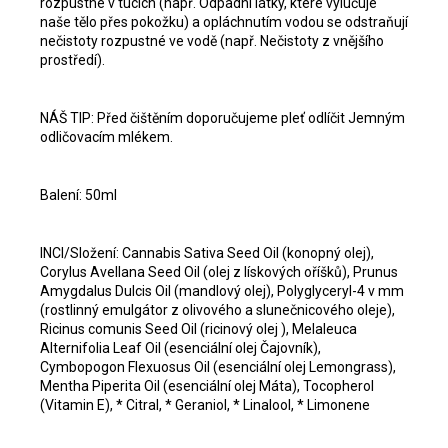
rozpustné v tucích (např. Odpadní látky, které vylučuje
naše tělo přes pokožku) a opláchnutím vodou se odstraňují
nečistoty rozpustné ve vodě (např. Nečistoty z vnějšího
prostředí).
NÁŠ TIP: Před čištěním doporučujeme pleť odlíčit Jemným
odličovacím mlékem.
Balení: 50ml
INCI/Složení: Cannabis Sativa Seed Oil (konopný olej),
Corylus Avellana Seed Oil (olej z lískových oříšků), Prunus
Amygdalus Dulcis Oil (mandlový olej), Polyglyceryl-4 v mm
(rostlinný emulgátor z olivového a slunečnicového oleje),
Ricinus comunis Seed Oil (ricinový olej ), Melaleuca
Alternifolia Leaf Oil (esenciální olej Čajovník),
Cymbopogon Flexuosus Oil (esenciální olej Lemongrass),
Mentha Piperita Oil (esenciální olej Máta), Tocopherol
(Vitamin E), * Citral, * Geraniol, * Linalool, * Limonene