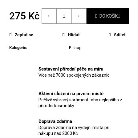
č
u
275 Kč
j
DO KOŠÍKU
e
Měrná
m
cena:
e
Zeptat se
Hlídat
Sdílet
Kategorie
:
E-shop
MANUCURIST
ODLAKOVAČ
GREEN™
&
Sestavení přírodní péče na míru
ACTIVE
Více než 7000 spokojených zákaznic
-
GENTLE
REMOVER
Aktivní složení na prvním místě
50ML
Pečlivě vybraný sortiment toho nejlepšího z
200
přírodní kosmetiky
Kč
Doprava zdarma
Doprava zdarma na výdejní místa při
nákupu nad 2000 Kč