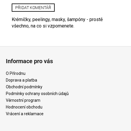
s
PŘIDAT KOMENTÁŘ
h
o
Krémíčky, peelingy, masky, šampóny - prostě
d
všechno, na co si vzpomenete.
n
o
c
Z
e
n
á
Informace pro vás
í
p
a
O Přírodnu
t
Doprava a platba
í
Obchodní podmínky
Podmínky ochrany osobních údajů
Věrnostní program
Hodnocení obchodu
Vrácení a reklamace