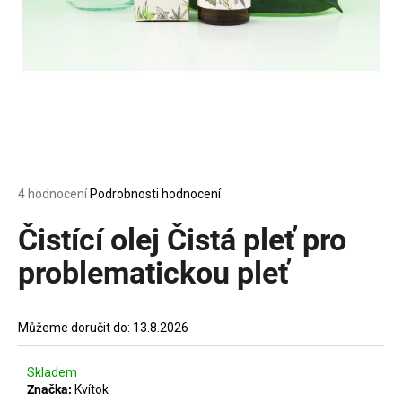
a
j
í
t
?
Průměrné
4 hodnocení
Podrobnosti hodnocení
HLEDAT
hodnocení
produktu
Čistící olej Čistá pleť pro
je
5,0
problematickou pleť
z
D
5
o
hvězdiček.
p
Můžeme doručit do:
13.8.2026
o
r
Skladem
u
Značka:
Kvítok