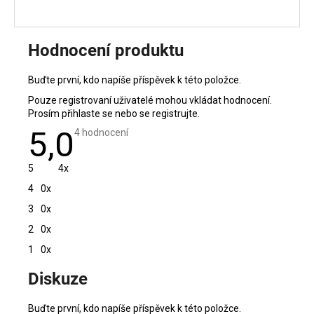
Hodnocení produktu
Buďte první, kdo napíše příspěvek k této položce.
Pouze registrovaní uživatelé mohou vkládat hodnocení.
Prosím
přihlaste se
nebo se
registrujte
.
5,0
Průměrné
4 hodnocení
hodnocení
produktu
je
5
4x
5,0
z
4
0x
5
hvězdiček.
3
0x
2
0x
1
0x
V
Diskuze
ý
p
i
Buďte první, kdo napíše příspěvek k této položce.