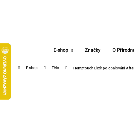
K
Přejít
na
o
obsah
Zpět
Zpět
š
do
do
í
obchodu
obchodu
k
E-shop
Značky
O Přírodn
Domů
E-shop
Tělo
Hemptouch Elixír po opalování After