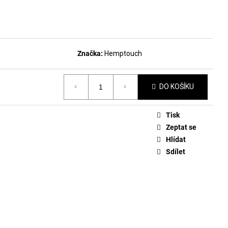
DLAKOVAČ GREEN™ &
LE REMOVER 50ML
Značka:
Hemptouch
DO KOŠÍKU
Tisk
Zeptat se
Hlídat
Sdílet