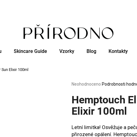
Co potřebujete najít?
u
Skincare Guide
Vzorky
Blog
Kontakty
HLEDAT
 Sun Elixir 100ml
Doporučujeme
Průměrné
Neohodnoceno
Podrobnosti hodn
hodnocení
produktu
Hemptouch Eli
je
0,0
Elixir 100ml
z
5
hvězdiček.
Letní limitka! Osvěžuje a peč
přirozené opálení. Hemptouch