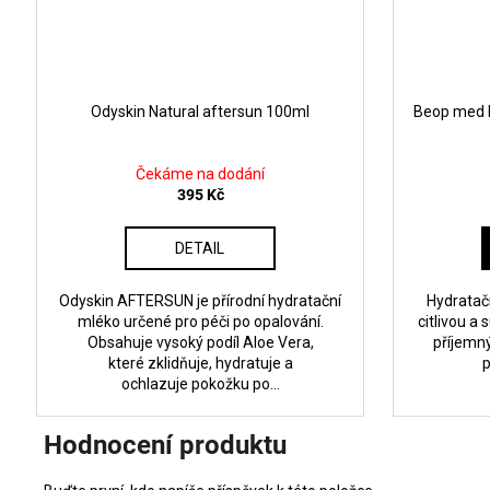
Odyskin Natural aftersun 100ml
Beop med M
Čekáme na dodání
395 Kč
DETAIL
Odyskin AFTERSUN je přírodní hydratační
Hydratač
mléko určené pro péči po opalování.
citlivou a
Obsahuje vysoký podíl Aloe Vera,
příjemný
které zklidňuje, hydratuje a
p
ochlazuje pokožku po...
Hodnocení produktu