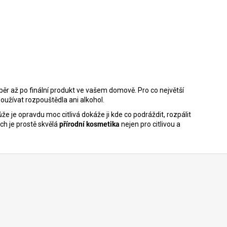
sběr až po finální produkt ve vašem domově. Pro co největší
používat rozpouštědla ani alkohol.
e je opravdu moc citlivá dokáže ji kde co podráždit, rozpálit
ch je prostě skvělá
přírodní kosmetika
nejen pro citlivou a
.