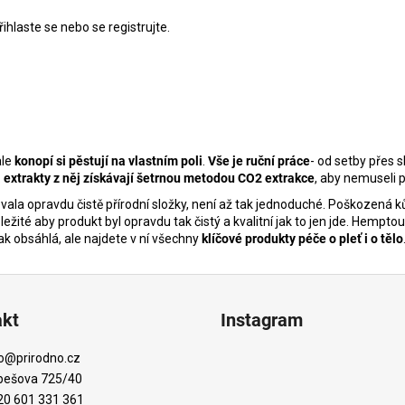
řihlaste se
nebo se
registrujte
.
ale
konopí si pěstují na vlastním poli
.
Vše je ruční práce
- od setby přes 
a extrakty z něj získávají šetrnou metodou CO2 extrakce
, aby nemuseli 
vala opravdu čistě přírodní složky, není až tak jednoduché. Poškozená kůž
žité aby produkt byl opravdu tak čistý a kvalitní jak to jen jde. Hemptou
k obsáhlá, ale najdete v ní všechny
klíčové produkty péče o pleť i o tělo
akt
Instagram
o
@
prirodno.cz
bešova 725/40
20 601 331 361