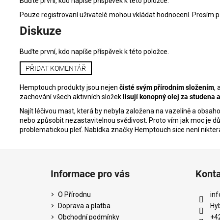
Buďte první, kdo napíše příspěvek k této položce.
Pouze registrovaní uživatelé mohou vkládat hodnocení. Prosím
p
Diskuze
Buďte první, kdo napíše příspěvek k této položce.
PŘIDAT KOMENTÁŘ
Hemptouch
produkty jsou nejen
čisté svým přírodním složením
, 
zachování všech aktivních složek
lisují konopný olej za studena 
Najít léčivou mast, která by nebyla založena na vazelíně a obsaho
nebo způsobit nezastavitelnou svědivost. Proto vím jak moc je důle
problematickou pleť. Nabídka značky Hemptouch sice není niktera
Z
á
Informace pro vás
Kont
p
a
O Přírodnu
inf
t
Doprava a platba
Hy
í
Obchodní podmínky
+4