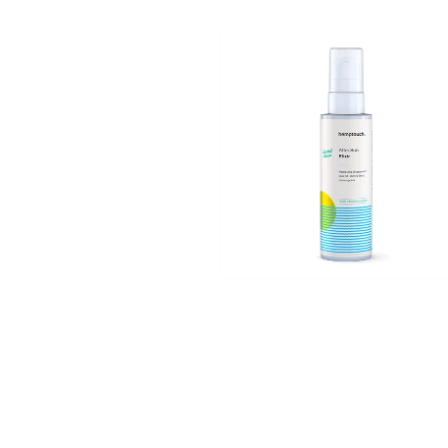
VZOREČEK
25 Kč