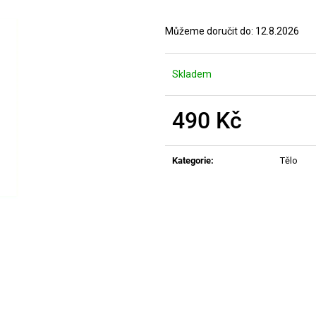
MANUCURIST ACTIVE PLUMP AQUA
MANUCURIST O
GLAZED
ACTIVE - GENT
Můžeme doručit do:
12.8.2026
459 Kč
200 Kč
Skladem
490 Kč
Měrná
cena:
Kategorie
:
Tělo