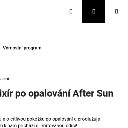
Hledat
Přihlášení
Nák
koš
Věrnostní program
ocení
xír po opalování After Sun
Následující
uje o citlivou pokožku po opalování a prodlužuje
 k nám přichází s limitovanou edicí!