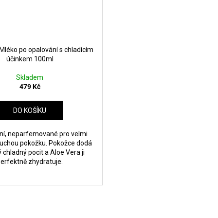
léko po opalování s chladícím
účinkem 100ml
Skladem
479 Kč
DO KOŠÍKU
ní, neparfemované pro velmi
 suchou pokožku. Pokožce dodá
 chladný pocit a Aloe Vera ji
erfektně zhydratuje.