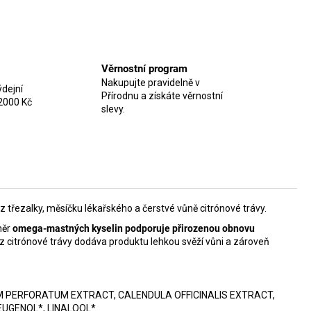
Věrnostní program
Nakupujte pravidelně v
dejní
Přírodnu a získáte věrnostní
2000 Kč
slevy.
 z třezalky, měsíčku lékařského a čerstvé vůně citrónové trávy.
měr
omega-mastných kyselin podporuje přirozenou obnovu
j z citrónové trávy dodáva produktu lehkou svěží vůni a zároveň
ICUM PERFORATUM EXTRACT, CALENDULA OFFICINALIS EXTRACT,
EUGENOL*, LINALOOL*