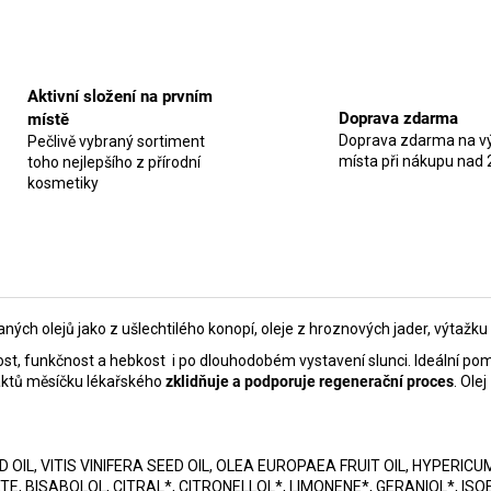
Aktivní složení na prvním
Doprava zdarma
místě
Doprava zdarma na vý
Pečlivě vybraný sortiment
místa při nákupu nad 
toho nejlepšího z přírodní
kosmetiky
ných olejů jako z ušlechtilého konopí, oleje z hroznových jader, výtažku
nost, funkčnost a hebkost i po dlouhodobém vystavení slunci. Ideální po
aktů měsíčku lékařského
zklidňuje a podporuje regenerační proces
. Ole
D OIL, VITIS VINIFERA SEED OIL, OLEA EUROPAEA FRUIT OIL, HYPER
 BISABOLOL, CITRAL*, CITRONELLOL*, LIMONENE*, GERANIOL*, ISO