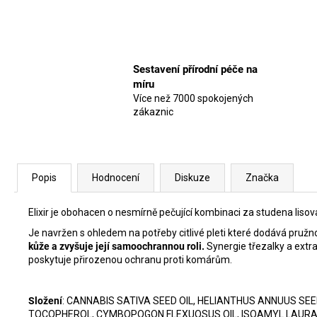
Sestavení přírodní péče na
míru
Více než 7000 spokojených
zákaznic
Popis
Hodnocení
Diskuze
Značka
Elixir je obohacen o nesmírně pečující kombinaci za studena lisova
Je navržen s ohledem na potřeby citlivé pleti které dodává pruž
kůže
a zvyšuje její samoochrannou roli.
Synergie třezalky a extr
poskytuje přirozenou ochranu proti komárům.
Složení
: CANNABIS SATIVA SEED OIL, HELIANTHUS ANNUUS SEE
TOCOPHEROL, CYMBOPOGON FLEXUOSUS OIL, ISOAMYL LAURATE,