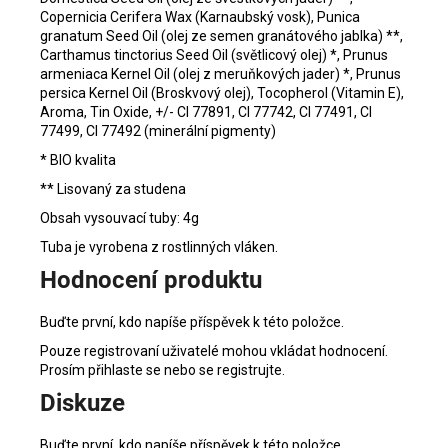
Copernicia Cerifera Wax (Karnaubský vosk), Punica
granatum Seed Oil (olej ze semen granátového jablka) **,
Carthamus tinctorius Seed Oil (světlicový olej) *, Prunus
armeniaca Kernel Oil (olej z meruňkových jader) *, Prunus
persica Kernel Oil (Broskvový olej), Tocopherol (Vitamin E),
Aroma, Tin Oxide, +/- CI 77891, CI 77742, CI 77491, CI
77499, CI 77492 (minerální pigmenty)
* BIO kvalita
** Lisovaný za studena
Obsah vysouvací tuby: 4g
Tuba je vyrobena z rostlinných vláken.
Hodnocení produktu
Buďte první, kdo napíše příspěvek k této položce.
Pouze registrovaní uživatelé mohou vkládat hodnocení.
Prosím
přihlaste se
nebo se
registrujte
.
Diskuze
Buďte první, kdo napíše příspěvek k této položce.