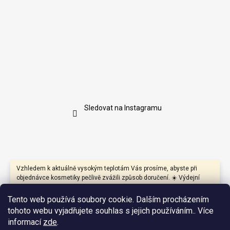
Sledovat na Instagramu
Vzhledem k aktuálně vysokým teplotám Vás prosíme, abyste při
objednávce kosmetiky pečlivě zvážili způsob doručení. ☀️ Výdejní
boxy mohou být během dne vystaveny přímému slunci a vysokým
teplotám, které mohou negativně ovlivnit především produkty s
Tento web používá soubory cookie. Dalším procházením
přírodními oleji, másly, vosky nebo citlivými aktivními látkami.
tohoto webu vyjadřujete souhlas s jejich používáním.. Více
Pokud je to možné, doporučujeme proto zvolit doručení na výdejní
informací
zde
.
místo nebo na adresu, kde bude zásilka co nejdříve převzata.