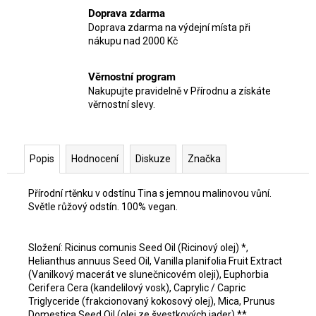
Doprava zdarma
Doprava zdarma na výdejní místa při
nákupu nad 2000 Kč
Věrnostní program
Nakupujte pravidelně v Přírodnu a získáte
věrnostní slevy.
Popis
Hodnocení
Diskuze
Značka
Přírodní rtěnku v odstínu Tina s jemnou malinovou vůní.
Světle růžový odstín. 100% vegan.
Složení: Ricinus comunis Seed Oil (Ricinový olej) *,
Helianthus annuus Seed Oil, Vanilla planifolia Fruit Extract
(Vanilkový macerát ve slunečnicovém oleji), Euphorbia
Cerifera Cera (kandelilový vosk), Caprylic / Capric
Triglyceride (frakcionovaný kokosový olej), Mica, Prunus
Domestica Seed Oil (olej ze švestkových jader) **,