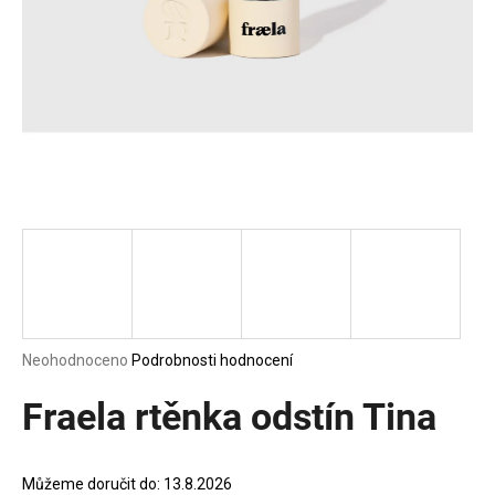
a
j
í
t
?
HLEDAT
D
Průměrné
Neohodnoceno
Podrobnosti hodnocení
o
hodnocení
p
produktu
Fraela rtěnka odstín Tina
o
je
0,0
r
z
u
Můžeme doručit do:
13.8.2026
5