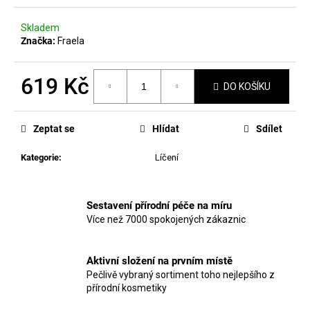
č
hvězdiček.
u
Skladem
j
Značka:
Fraela
e
m
e
619 Kč
DO KOŠÍKU
Měrná
cena:
MANUCURIST
Zeptat se
Hlídat
Sdílet
ACTIVE
PLUMP
AQUA
Kategorie
:
Líčení
GLAZED
459
Kč
Sestavení přírodní péče na míru
Více než 7000 spokojených zákaznic
Aktivní složení na prvním místě
Pečlivě vybraný sortiment toho nejlepšího z
přírodní kosmetiky