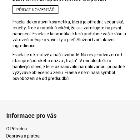
PŘIDAT KOMENTÁŘ
Fraela
dekorativní kosmetika, která je přírodní, veganská,
cruelty-free a natolik funkční, že si ji zamilujete na první
nanesení.
Fraela je kosmetika, která podtrhne vaši krásu a
zároveň pečuje o vaše rty a pleť. Složení tvoří aktivní
ingredience.
Fraela je o kreativě a naší svobodě. Název je odvozen od
staroprešporského názvu „frajla“. V minulosti šlo o
hanlivější slovo, které označovalo namalovanou, případně
vyzývavě oblečenou ženu. Fraela v něm našli symbol
osvobození se od předsudků.
Z
á
Informace pro vás
p
a
O Přírodnu
t
Doprava a platba