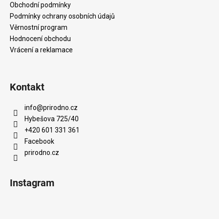
í
Obchodní podmínky
Podmínky ochrany osobních údajů
Věrnostní program
Hodnocení obchodu
Vrácení a reklamace
Kontakt
info
@
prirodno.cz
Hybešova 725/40
+420 601 331 361
Facebook
prirodno.cz
Instagram