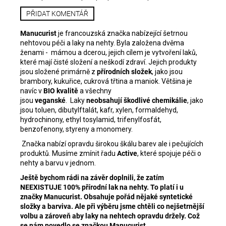
PŘIDAT KOMENTÁŘ
Manucurist
je francouzská značka nabízející šetrnou
nehtovou péči a laky na nehty. Byla založena dvěma
ženami - mámou a dcerou, jejich cílem je vytvoření laků,
které mají čisté složení a neškodí zdraví. Jejich produkty
jsou složené primárně z
přírodních složek
, jako jsou
brambory, kukuřice, cukrová třtina a maniok. Většina je
navíc v
BIO kvalitě
a všechny
jsou
veganské
.
Laky
neobsahují škodlivé chemikálie
, jako
jsou toluen, dibutylftalát, kafr, xylen, formaldehyd,
hydrochinony, ethyl tosylamid, trifenylfosfát,
benzofenony, styreny a monomery.
Značka nabízí opravdu širokou škálu barev ale i pečujících
produktů. Musíme zmínit řadu
Active
, které spojuje péči o
nehty a barvu v jednom.
Ještě bychom rádi na závěr doplnili, že zatím
NEEXISTUJE 100% přírodní lak na nehty. To platí i u
značky Manucurist. Obsahuje pořád nějaké syntetické
složky a barviva. Ale při výběru jsme chtěli co nejšetrnější
volbu a zároveň aby laky na nehtech opravdu držely. Což
se nám povedlo se značkou Manucurist.