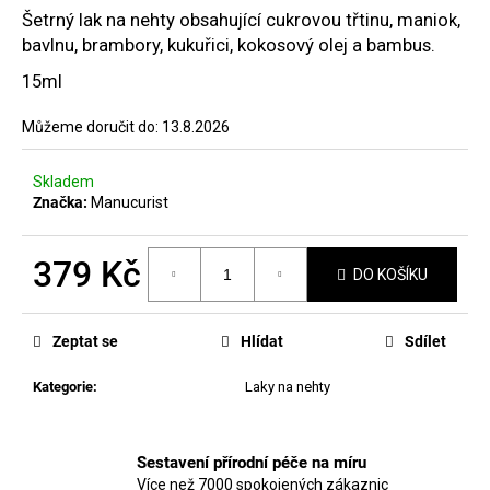
č
hvězdiček.
Šetrný lak na nehty obsahující cukrovou třtinu, maniok,
u
bavlnu, brambory, kukuřici, kokosový olej a bambus.
j
e
15ml
m
e
Můžeme doručit do:
13.8.2026
Skladem
MANUCURIST
Značka:
Manucurist
ACTIVE
PLUMP
AQUA
GLAZED
379 Kč
DO KOŠÍKU
459
Měrná
Kč
cena:
Zeptat se
Hlídat
Sdílet
Kategorie
:
Laky na nehty
Sestavení přírodní péče na míru
Více než 7000 spokojených zákaznic