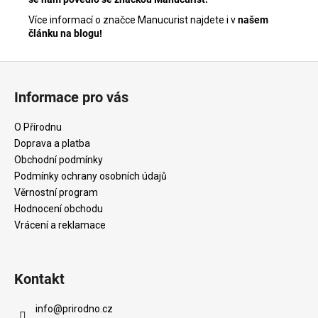
Více informací o značce Manucurist najdete i v
našem
článku na blogu!
Z
á
Informace pro vás
p
a
O Přírodnu
t
Doprava a platba
í
Obchodní podmínky
Podmínky ochrany osobních údajů
Věrnostní program
Hodnocení obchodu
Vrácení a reklamace
Kontakt
info
@
prirodno.cz