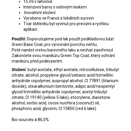
15 ml v lahvičce
Intenzivní barvy s oslnivým leskem
Inovativní složení
Vyrobeno ve Francii z lokálních surovin
Tvar štětečku byl vyvinut pro precizní a rychlou
aplikaci
Použití:
Doporučujeme pod lak použít podkladovou bázi
Green Base Coat, pro vyrovnání povrchu nehtu.
Poté nanést vrstvu barevného laku a nechat zaschnout.
Zakončete svou manikúru Green Top Coat, který ochrání
manikúru před poškozením.
Složení
: butyl acetate, ethyl acetate, nitrocellulose, tributyl
citrate, alcohol, propylene glycol/sebacic acid/trimellitic
anhydride copolymer, isopropyl alcohol, CI 77891 (titanium
dioxide), stearalkonium bentonite, adipic acid/neopentyl
glycol/trimellitic anhydride copolymer, acetyl tributyl
citrate, CI 19140 (yellow 5 lake), etocrylene, diacetone
alcohol, sorbic acid, cocos nucifera (coconut) oil,
phosphoric acid, glycerin, CI 15850 (red 6 lake)
Bio-sourcés à 86,5%