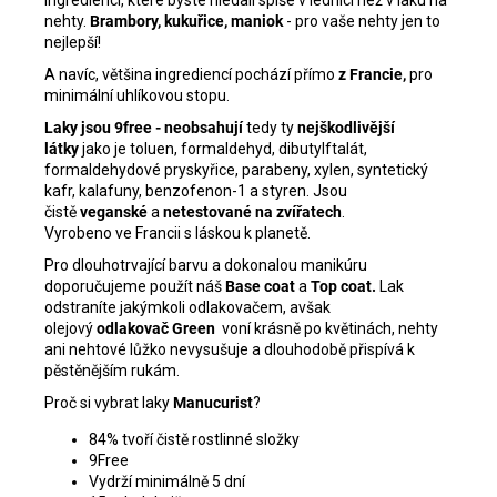
ingrediencí, které byste hledali spíše v lednici než v laku na
nehty.
Brambory, kukuřice, maniok
- pro vaše nehty jen to
nejlepší!
A navíc, většina ingrediencí pochází přímo
z Francie,
pro
minimální uhlíkovou stopu.
Laky jsou 9free - neobsahují
tedy ty
nejškodlivější
látky
jako je toluen, formaldehyd, dibutylftalát,
formaldehydové pryskyřice, parabeny, xylen, syntetický
kafr, kalafuny, benzofenon-1 a styren. Jsou
čistě
veganské
a
netestované na zvířatech
.
Vyrobeno ve Francii s láskou k planetě.
Pro dlouhotrvající barvu a dokonalou manikúru
doporučujeme použít náš
Base coat
a
Top coat
.
Lak
odstraníte jakýmkoli odlakovačem, avšak
olejový
odlakovač Green
voní krásně po květinách, nehty
ani nehtové lůžko nevysušuje a dlouhodobě přispívá k
pěstěnějším rukám.
Proč si vybrat laky
Manucurist
?
84% tvoří čistě rostlinné složky
9Free
Vydrží minimálně 5 dní