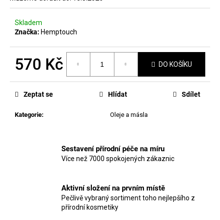
č
u
j
Skladem
e
Značka:
Hemptouch
m
e
570 Kč
DO KOŠÍKU
Měrná
MANUCURIST
cena:
GEL
Zeptat se
Hlídat
Sdílet
LIKE
TOP
Kategorie
:
Oleje a másla
COAT
410
Kč
Sestavení přírodní péče na míru
Více než 7000 spokojených zákaznic
Aktivní složení na prvním místě
Pečlivě vybraný sortiment toho nejlepšího z
přírodní kosmetiky