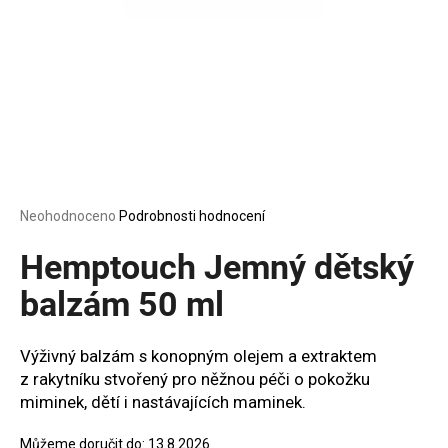
a
j
í
t
?
Průměrné
Neohodnoceno
Podrobnosti hodnocení
HLEDAT
hodnocení
produktu
Hemptouch Jemný dětský
je
0,0
balzám 50 ml
z
D
5
o
hvězdiček.
Výživný balzám s konopným olejem a extraktem
p
z rakytníku stvořený pro něžnou péči o pokožku
o
miminek, dětí i nastávajících maminek.
r
u
Můžeme doručit do:
13.8.2026