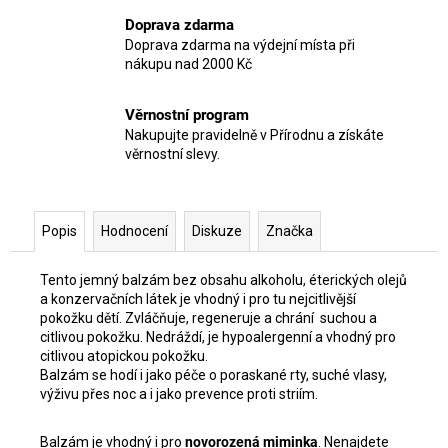
Doprava zdarma
Doprava zdarma na výdejní místa při
nákupu nad 2000 Kč
Věrnostní program
Nakupujte pravidelně v Přírodnu a získáte
věrnostní slevy.
Popis
Hodnocení
Diskuze
Značka
Tento jemný balzám bez obsahu alkoholu, éterických olejů
a konzervačních látek je vhodný i pro tu nejcitlivější
pokožku dětí. Zvláčňuje, regeneruje a chrání suchou a
citlivou pokožku. Nedráždí, je hypoalergenní a vhodný pro
citlivou atopickou pokožku.
Balzám se hodí i jako péče o poraskané rty, suché vlasy,
výživu přes noc a i jako prevence proti striím.
Balzám je vhodný i pro
novorozená miminka
. Nenajdete