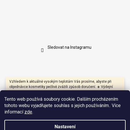
Sledovat na Instagramu
Vzhledem k aktuálně vysokým teplotám Vás prosíme, abyste při
objednávce kosmetiky pečlivě zvážili způsob doručení. ☀️ Výdejní
boxy mohou být během dne vystaveny přímému slunci a vysokým
teplotám, které mohou negativně ovlivnit především produkty s
Tento web používá soubory cookie. Dalším procházením
přírodními oleji, másly, vosky nebo citlivými aktivními látkami.
tohoto webu vyjadřujete souhlas s jejich používáním.. Více
Pokud je to možné, doporučujeme proto zvolit doručení na výdejní
informací
zde
.
místo nebo na adresu, kde bude zásilka co nejdříve převzata.
Zároveň jsme se kvůli vysokým teplotám a předchozím
zkušenostem rozhodli **v pátky zboží neexpedovat**. Nechceme
Nastavení
riskovat, že Vaše objednávka zůstane přes víkend ležet na depu