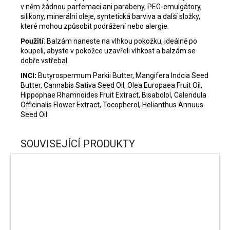
v něm žádnou parfemaci ani parabeny, PEG-emulgátory,
silikony, minerální oleje, syntetická barviva a další složky,
které mohou způsobit podrážení nebo alergie.
Použití
:
Balzám naneste na vlhkou pokožku, ideálně po
koupeli, abyste v pokožce uzavřeli vlhkost a balzám se
dobře vstřebal.
INCI:
Bu
tyrospermum Parkii Butter
, Mangifera Indcia Seed
Butter,
Cannabis Sativa Seed Oil
,
Olea Europaea Fruit Oil
,
Hippophae Rhamnoides Fruit Extract,
Bisabolol
,
Calendula
Officinalis Flower Extract
,
Tocopherol
,
Helianthus Annuus
Seed Oil
.
SOUVISEJÍCÍ PRODUKTY