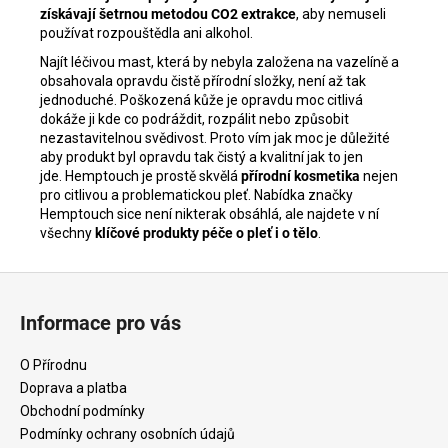
získávají šetrnou metodou CO2 extrakce
, aby nemuseli
používat rozpouštědla ani alkohol.
Najít léčivou mast, která by nebyla založena na vazelíně a
obsahovala opravdu čistě přírodní složky, není až tak
jednoduché. Poškozená kůže je opravdu moc citlivá
dokáže ji kde co podráždit, rozpálit nebo způsobit
nezastavitelnou svědivost. Proto vím jak moc je důležité
aby produkt byl opravdu tak čistý a kvalitní jak to jen
jde. Hemptouch je prostě skvělá
přírodní kosmetika
nejen
pro citlivou a problematickou pleť. Nabídka značky
Hemptouch sice není nikterak obsáhlá, ale najdete v ní
všechny
klíčové produkty péče o pleť i o tělo
.
Z
á
Informace pro vás
p
a
O Přírodnu
t
Doprava a platba
í
Obchodní podmínky
Podmínky ochrany osobních údajů