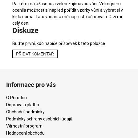
Parfém má úžasnou a velmi zajímavou vůni. Velmi jsem
ocenila možnost si napřed pořídit vzorky vůní a vybrat si v
klidu doma. Tato varianta mě naprosto učarovala. Drží mi
celý den.
Diskuze
Buďte první, kdo napíše příspěvek k této položce.
PŘIDAT KOMENTÁŘ
Z
á
Informace pro vás
p
a
O Přírodnu
t
Doprava a platba
í
Obchodní podmínky
Podmínky ochrany osobních údajů
Věrnostní program
Hodnocení obchodu