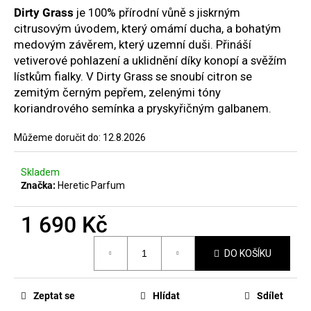
č
hvězdiček.
Dirty Grass
je
100% přírodní vůně s jiskrným
u
citrusovým úvodem, který omámí ducha, a bohatým
j
medovým závěrem, který uzemní duši. Přináší
e
vetiverové pohlazení a uklidnění díky konopí a svěžím
m
lístkům fialky.
V Dirty Grass se snoubí citron se
e
zemitým černým pepřem, zelenými tóny
koriandrového semínka a pryskyřičným galbanem.
MANUCURIST
GREEN
Můžeme doručit do:
12.8.2026
LAK
JELLY
SUGAR
Skladem
PLUM
Značka:
Heretic Parfum
379
Kč
1 690 Kč
Měrná
DO KOŠÍKU
cena:
Zeptat se
Hlídat
Sdílet