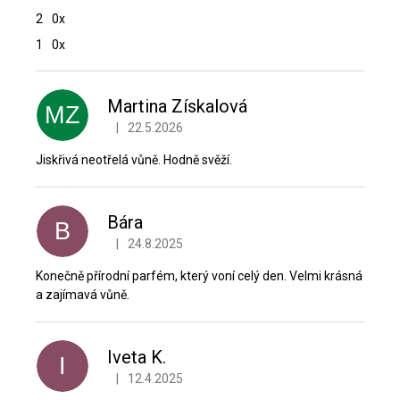
2
0x
1
0x
V
ý
p
Martina Získalová
MZ
i
|
22.5.2026
Hodnocení produktu je 5 z 5 hvězdiček.
s
h
Jiskřivá neotřelá vůně. Hodně svěží.
o
d
n
Bára
B
o
|
24.8.2025
Hodnocení produktu je 5 z 5 hvězdiček.
c
e
Konečně přírodní parfém, který voní celý den. Velmi krásná
n
a zajímavá vůně.
í
Iveta K.
I
|
12.4.2025
Hodnocení produktu je 5 z 5 hvězdiček.