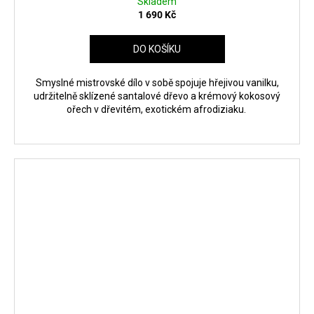
Skladem
1 690 Kč
DO KOŠÍKU
Smyslné mistrovské dílo v sobě spojuje hřejivou vanilku,
udržitelně sklízené santalové dřevo a krémový kokosový
ořech v dřevitém, exotickém afrodiziaku.