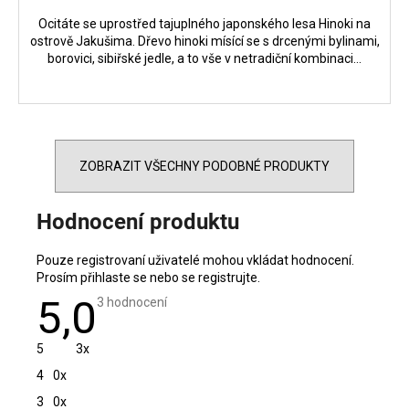
Ocitáte se uprostřed tajuplného japonského lesa Hinoki na
ostrově Jakušima. Dřevo hinoki mísící se s drcenými bylinami,
borovici, sibiřské jedle, a to vše v netradiční kombinaci...
ZOBRAZIT VŠECHNY PODOBNÉ PRODUKTY
Hodnocení produktu
Pouze registrovaní uživatelé mohou vkládat hodnocení.
Prosím
přihlaste se
nebo se
registrujte
.
5,0
Průměrné
3 hodnocení
hodnocení
produktu
je
5
3x
5,0
z
4
0x
5
hvězdiček.
3
0x