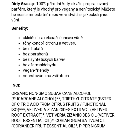
Dirty Grass
je 100% přírodní čistý, skvěle propracovaný
parfém, který je vhodný pro vegany a není toxický. Můžete
ho nosit samostatně nebo ve vrstvách s jakoukoli jinou
vůní.
Benefity:
uklidňující a relaxační unisex vůně
tóny konopí, citronu a vetiveru
bez ftalátů
bez parabenů
bez syntetických barviv
bez formaldehydu
vegan-friendly
netestováno na zvířatech
INCI:
ORGANIC NON-GMO SUGAR CANE ALCOHOL
(SUGARCANE ALCOHOL)**, TRIETHYL CITRATE (ESTER
OF CITRIC ACID FROM CITRUS FRUITS / FUNCTIONAL
ISO)***, VETIVERIA ZIZANIOIDES EXTRACT (VETIVER
ROOT EXTRACT)*, VETIVERIA ZIZANIOIDES OIL (VETIVER
ROOT ESSENTIAL OIL)*, CORIANDRUM SATIVUM OIL
(CORIANDER FRUIT ESSENTIAL OIL)*, PIPER NIGRUM