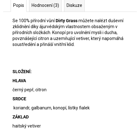
Popis
Hodnocení (3)
Diskuze
Se 100% přírodní vůní
Dirty Grass
můžete nalézt duševní
zklidnění díky ájurvédským vlastnostem obsaženým v
přírodních složkách. Konopí pro uvolnění mysli i ducha,
povznášející citron a uzemňující vetiver, který napomáhá
soustředění a přináší vnitřní klid.
SLOŽENÍ:
HLAVA
černý pepř, citron
SRDCE
koriandr, galbanum, konopí, lístky fialek
ZÁKLAD
haitský vetiver