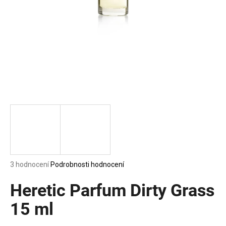
a
j
í
t
?
HLEDAT
D
Průměrné
3 hodnocení
Podrobnosti hodnocení
o
hodnocení
p
produktu
Heretic Parfum Dirty Grass
o
je
5,0
15 ml
r
z
u
5