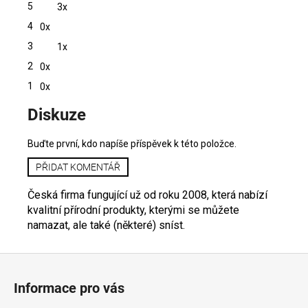
5
3x
4,5
z
4
0x
5
hvězdiček.
3
1x
2
0x
1
0x
V
Diskuze
ý
p
i
Buďte první, kdo napíše příspěvek k této položce.
s
PŘIDAT KOMENTÁŘ
h
o
Česká firma fungující už od roku 2008, která nabízí
d
kvalitní přírodní produkty, kterými se můžete
n
namazat, ale také (některé) sníst.
o
c
Z
e
á
n
Informace pro vás
p
í