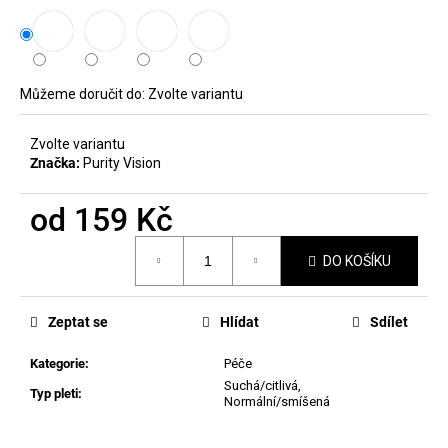
č
hvězdiček.
u
j
e
m
Můžeme doručit do:
Zvolte variantu
e
Zvolte variantu
Značka:
Purity Vision
MANUCURIST
MAGIC
DIP
od
159 Kč
REMOVER
70ML
Měrná
DO KOŠÍKU
cena:
225
Kč
Zeptat se
Hlídat
Sdílet
Kategorie
:
Péče
Suchá/citlivá
,
Typ pleti
:
Normální/smíšená