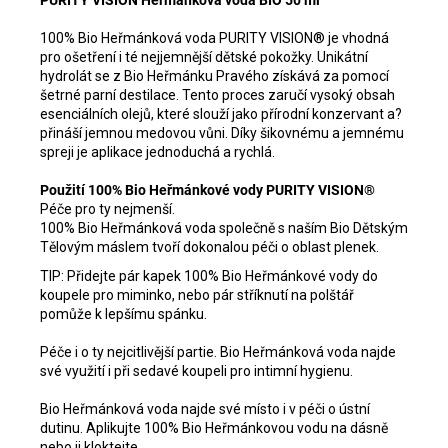
PURITY VISION Heřmánková voda BIO 50 ml
100% Bio Heřmánková voda PURITY VISION® je vhodná
pro ošetření i té nejjemnější dětské pokožky. Unikátní
hydrolát se z Bio Heřmánku Pravého získává za pomocí
šetrné parní destilace. Tento proces zaručí vysoký obsah
esenciálních olejů, které slouží jako přírodní konzervant a?
přináší jemnou medovou vůni. Díky šikovnému a jemnému
spreji je aplikace jednoduchá a rychlá.
Použití 100% Bio Heřmánkové vody PURITY VISION®
Péče pro ty nejmenší.
100% Bio Heřmánková voda společně s naším Bio Dětským
Tělovým máslem tvoří dokonalou péči o oblast plenek.
TIP: Přidejte pár kapek 100% Bio Heřmánkové vody do
koupele pro miminko, nebo pár stříknutí na polštář
pomůže k lepšímu spánku.
Péče i o ty nejcitlivější partie. Bio Heřmánková voda najde
své využití i při sedavé koupeli pro intimní hygienu.
Bio Heřmánková voda najde své místo i v péči o ústní
dutinu. Aplikujte 100% Bio Heřmánkovou vodu na dásně
nebo ji kloktejte.