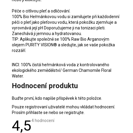
Péče o citlivou pleť a odličování.
100% Bio Heřmánkovou vodu si zamilujete při každodenní
péči o pleť jako pleťovou vodu, která pokožku zjemňuje a
vyrovnává její pH Doporučujeme ji na tonizaci pleti.
Zanechává ji jemnou a hydratovanou.
TIP: Aplikujte společně se 100% Raw Bio Arganovým
olejem PURITY VISION® a sledujte, jak se vaše pokožka
rozzáří.
INCI: 100% čistá heřmánková voda z kontrolovaného
ekologického zemědělství/ German Chamomile Floral
Water.
Hodnocení produktu
Buďte první, kdo napíše příspěvek k této položce.
Pouze registrovaní uživatelé mohou vkládat hodnocení.
Prosím
přihlaste se
nebo se
registrujte
.
4,5
Průměrné
4 hodnocení
hodnocení
produktu
je