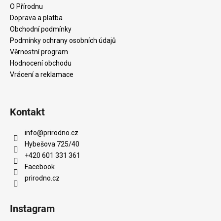
a
O Přírodnu
t
Doprava a platba
í
Obchodní podmínky
Podmínky ochrany osobních údajů
Věrnostní program
Hodnocení obchodu
Vrácení a reklamace
Kontakt
info
@
prirodno.cz
Hybešova 725/40
+420 601 331 361
Facebook
prirodno.cz
Instagram