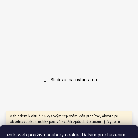
Sledovat na Instagramu
Vzhledem k aktuálně vysokým teplotám Vás prosíme, abyste při
objednávce kosmetiky pečlivě zvážili způsob doručení. ☀️ Výdejní
boxy mohou být během dne vystaveny přímému slunci a vysokým
teplotám, které mohou negativně ovlivnit především produkty s
Tento web používá soubory cookie. Dalším procházením