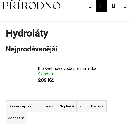
K
Přejít
Hledat
Nákup
M
Přihlášení
na
o
obsah
Zpět
Zpět
košík
š
í
Hydroláty
C
k
o
p
Nejprodávanější
o
t
ř
Bio Květinová voda pro miminka
Skladem
e
209 Kč
b
u
Ř
j
a
e
Doporučujeme
Nejlevnější
Nejdražší
Nejprodávanější
z
t
Abecedně
e
e
n
n