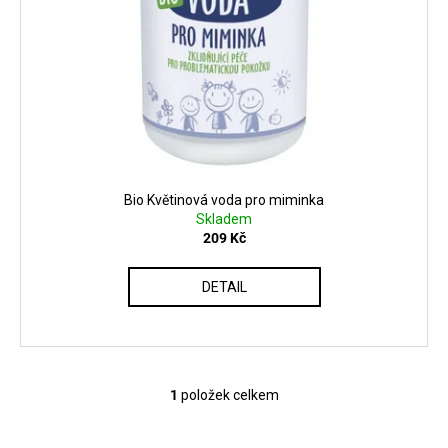
č
u
j
e
m
e
MANUCURIST
ACTIVE
Bio Květinová voda pro miminka
PLUMP
Skladem
AQUA
209 Kč
GLAZED
459
Kč
DETAIL
1
položek celkem
O
v