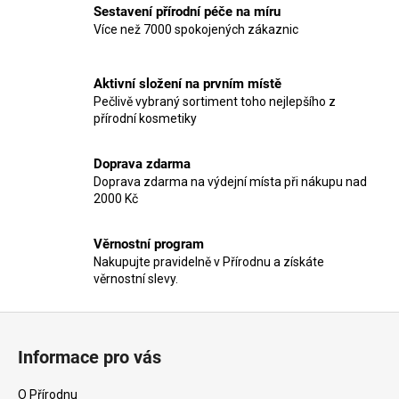
l
Sestavení přírodní péče na míru
á
Více než 7000 spokojených zákaznic
d
a
c
Aktivní složení na prvním místě
í
Pečlivě vybraný sortiment toho nejlepšího z
p
přírodní kosmetiky
r
v
Doprava zdarma
k
Doprava zdarma na výdejní místa při nákupu nad
y
2000 Kč
v
ý
Věrnostní program
p
Nakupujte pravidelně v Přírodnu a získáte
i
věrnostní slevy.
s
u
Z
á
Informace pro vás
p
a
O Přírodnu