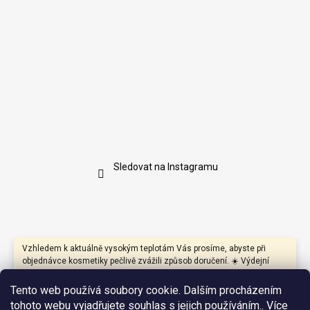
Sledovat na Instagramu
Vzhledem k aktuálně vysokým teplotám Vás prosíme, abyste při
objednávce kosmetiky pečlivě zvážili způsob doručení. ☀️ Výdejní
boxy mohou být během dne vystaveny přímému slunci a vysokým
teplotám, které mohou negativně ovlivnit především produkty s
Tento web používá soubory cookie. Dalším procházením
přírodními oleji, másly, vosky nebo citlivými aktivními látkami.
tohoto webu vyjadřujete souhlas s jejich používáním.. Více