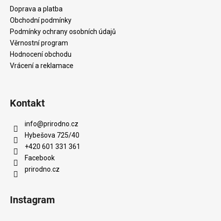
t
Doprava a platba
í
Obchodní podmínky
Podmínky ochrany osobních údajů
Věrnostní program
Hodnocení obchodu
Vrácení a reklamace
Kontakt
info
@
prirodno.cz
Hybešova 725/40
+420 601 331 361
Facebook
prirodno.cz
Instagram