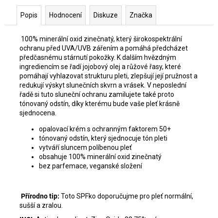
Popis
Hodnocení
Diskuze
Značka
100% minerální oxid zinečnatý, který širokospektrální
ochranu před UVA/UVB zářením a pomáhá předcházet
předčasnému stárnutí pokožky. K dalším hvězdným
ingrediencím se řadí jojobový olej a růžové řasy, které
pomáhají vyhlazovat strukturu pleti, zlepšují její pružnost a
redukují výskyt slunečních skvrn a vrásek. V neposlední
řadě si tuto sluneční ochranu zamilujete také proto
tónovaný odstín, díky kterému bude vaše pleť krásně
sjednocena.
o
palovací krém s ochranným faktorem 50+
tónovaný odstín, který sjednocuje tón pleti
vytváří sluncem políbenou pleť
obsahuje 100% minerální oxid zinečnatý
bez parfemace, veganské složení
Přírodno tip:
Toto SPFko doporučujme pro pleť normální,
sušší a zralou.