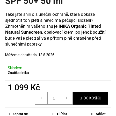
SPF 50+ 50 ml
č
hvězdiček.
u
j
Také jste snili o sluneční ochraně, která dokáže
e
sjednotit tón pleti a navíc má pečující složení?
m
Zhmotněním vašeho snu je
INIKA Organic Tinted
e
Natural Sunscreen
, opalovací krém, po jehož použití
bude vaše pleť zářivá a přitom plně chráněna před
slunečními paprsky.
MANUCURIST
MAGIC
DIP
Můžeme doručit do:
13.8.2026
REMOVER
70ML
Skladem
225
Značka:
Inika
Kč
1 099 Kč
Měrná
DO KOŠÍKU
cena:
Zeptat se
Hlídat
Sdílet