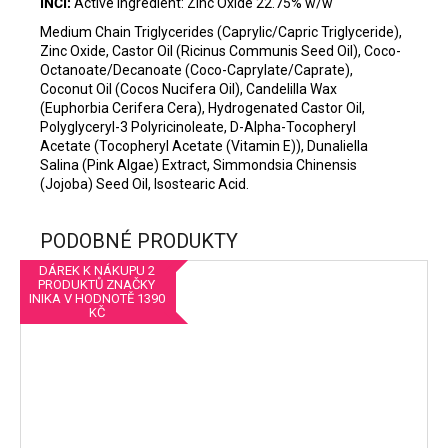
INCI:
Active Ingredient: Zinc Oxide 22.75% w/w
Medium Chain Triglycerides (Caprylic/Capric Triglyceride),
Zinc Oxide, Castor Oil (Ricinus Communis Seed Oil), Coco-
Octanoate/Decanoate (Coco-Caprylate/Caprate),
Coconut Oil (Cocos Nucifera Oil), Candelilla Wax
(Euphorbia Cerifera Cera), Hydrogenated Castor Oil,
Polyglyceryl-3 Polyricinoleate, D-Alpha-Tocopheryl
Acetate (Tocopheryl Acetate (Vitamin E)), Dunaliella
Salina (Pink Algae) Extract, Simmondsia Chinensis
(Jojoba) Seed Oil, Isostearic Acid.
PODOBNÉ PRODUKTY
DÁREK K NÁKUPU 2
PRODUKTŮ ZNAČKY
INIKA V HODNOTĚ 1390
KČ