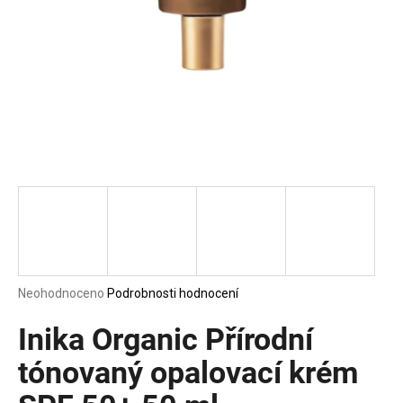
a
j
í
t
?
HLEDAT
D
Průměrné
Neohodnoceno
Podrobnosti hodnocení
o
hodnocení
p
produktu
Inika Organic Přírodní
o
je
0,0
tónovaný opalovací krém
r
z
u
5