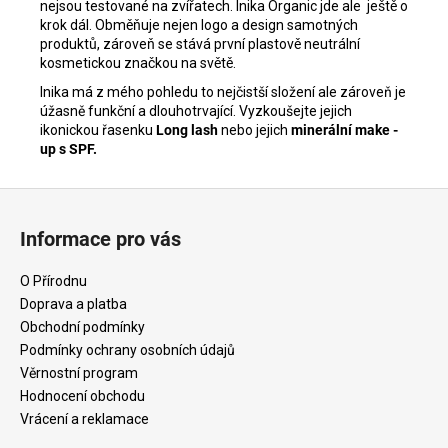
nejsou testované na zvířatech. Inika Organic jde ale ještě o
krok dál. Obměňuje nejen logo a design samotných
produktů, zároveň se stává první plastově neutrální
kosmetickou značkou na světě.
Inika má z mého pohledu to nejčistší složení ale zároveň je
úžasně funkční a dlouhotrvající. Vyzkoušejte jejich
ikonickou řasenku
Long lash
nebo jejich
minerální make -
up s SPF.
Z
á
Informace pro vás
p
a
O Přírodnu
t
Doprava a platba
í
Obchodní podmínky
Podmínky ochrany osobních údajů
Věrnostní program
Hodnocení obchodu
Vrácení a reklamace