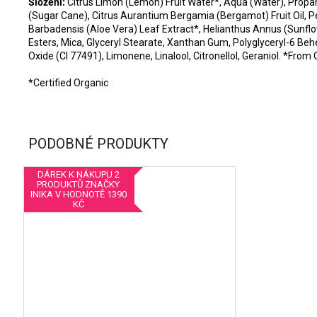
Složení:
Citrus Limon (Lemon) Fruit Water*, Aqua (Water), Propan
(Sugar Cane), Citrus Aurantium Bergamia (Bergamot) Fruit Oil, Pe
Barbadensis (Aloe Vera) Leaf Extract*, Helianthus Annus (Sunflower
Esters, Mica, Glyceryl Stearate, Xanthan Gum, Polyglyceryl-6 Behe
Oxide (CI 77491), Limonene, Linalool, Citronellol, Geraniol. *Fro
*Certified Organic
PODOBNÉ PRODUKTY
DÁREK K NÁKUPU 2
PRODUKTŮ ZNAČKY
INIKA V HODNOTĚ 1390
KČ