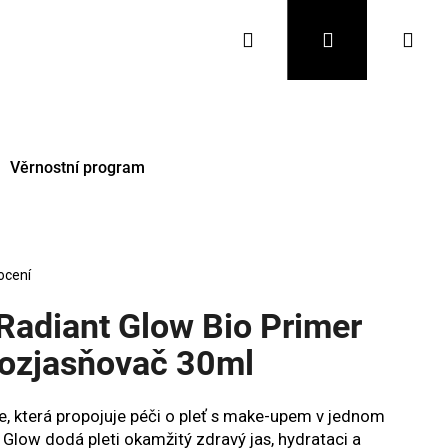
Hledat
Přihlášení
Nák
koš
Věrnostní program
ocení
 Radiant Glow Bio Primer
rozjasňovač 30ml
Následující
ze, která propojuje péči o pleť s make-upem v jednom
 Glow dodá pleti okamžitý zdravý jas, hydrataci a