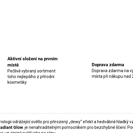
Aktivní složení na prvním
Doprava zdarma
místě
Doprava zdarma na vý
Pečlivě vybraný sortiment
místa při nákupu nad 
toho nejlepšího z přírodní
kosmetiky
nologii odrážející světlo pro přirozený „dewy“ efekt a hedvábně hladký v
Radiant Glow
je nenahraditelným pomocníkem pro bezchybné líčení. Pou