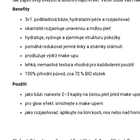
tak zajistí svojí svěžest a dlouhotrvající efekt. Večer bude váš ma
Benefity
:
3v1: podkladová báze, hydratační péče a rozjasňovač
okamžitě rozjasňuje unavenou a mdlou pleť
hydratuje, vyživuje a zjemňuje strukturu pokožky
pomáhá redukovat jemné linky a známky stárnutí
prodlužuje výdrž make-upu
lehká, nemastná textura vhodná pro každodenní použití
100% přírodní původ, cca 72 % BIO složek
Použití
:
jako bázi: naneste 2–3 kapky na čistou pleť před make-u
pro glow efekt: smíchejte s make-upem
jako rozjasňovač: aplikujte na lícní kosti, nos nebo nad horní