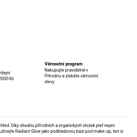
Věrnostní program
Nakupujte pravidelně v
dejní
Přírodnu a získáte věrnostní
2000 Kč
slevy.
zhled. Díky obsahu přírodních a organických složek pleť nejen
žívejte Radiant Glow jako podkladovou bázi pod make-up, ten si