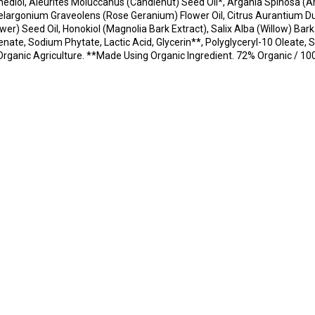
ediol, Aleurites Moluccanus (Candlenut) Seed Oil*, Argania Spinosa (Arg
largonium Graveolens (Rose Geranium) Flower Oil, Citrus Aurantium Dulc
) Seed Oil, Honokiol (Magnolia Bark Extract), Salix Alba (Willow) Bark E
nate, Sodium Phytate, Lactic Acid, Glycerin**, Polyglyceryl-10 Oleate, S
m Organic Agriculture. **Made Using Organic Ingredient. 72% Organic / 1