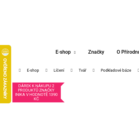
K
Přejít
na
o
obsah
Zpět
Zpět
š
do
do
í
obchodu
obchodu
k
E-shop
Značky
O Přírodn
Domů
E-shop
Líčení
Tvář
Podkladové báze
DÁREK K NÁKUPU 2
PRODUKTŮ ZNAČKY
INIKA V HODNOTĚ 1390
KČ