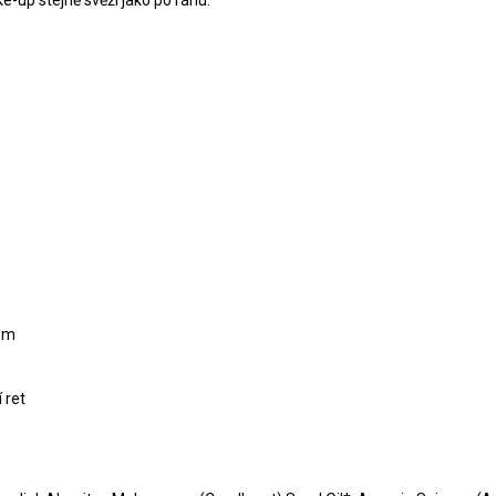
ke-up stejně svěží jako po ránu.
pem
 ret