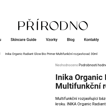
Co potřebujete najít?
u
Skincare Guide
Vzorky
Blog
Kontakty
HLEDAT
Inika Organic Radiant Glow Bio Primer Multifunkční rozjasňovač 30ml
Doporučujeme
Průměrné
Neohodnoceno
Podrobnosti hodn
hodnocení
produktu
Inika Organic
je
0,0
Multifunkční 
z
5
hvězdiček.
Multifunkční rozjasňující bá
kroku. INIKA Organic Radiant