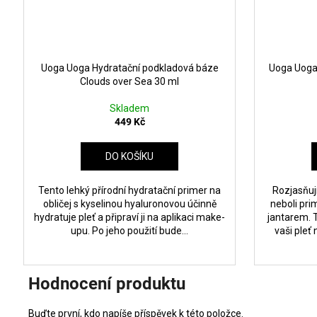
Uoga Uoga Hydratační podkladová báze
Uoga Uoga 
Clouds over Sea 30 ml
Skladem
449 Kč
DO KOŠÍKU
Tento lehký přírodní hydratační primer na
Rozjasňuj
obličej s kyselinou hyaluronovou účinně
neboli pri
hydratuje pleť a připraví ji na aplikaci make-
jantarem. 
upu. Po jeho použití bude...
vaši pleť 
Hodnocení produktu
Buďte první, kdo napíše příspěvek k této položce.