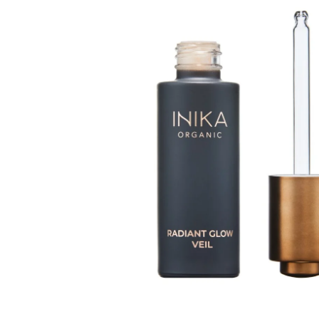
VZOREČEK
25 Kč