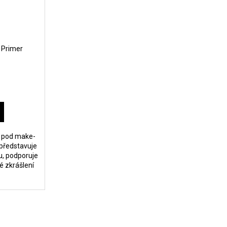
r Primer
d pod make-
 představuje
vu, podporuje
é zkrášlení