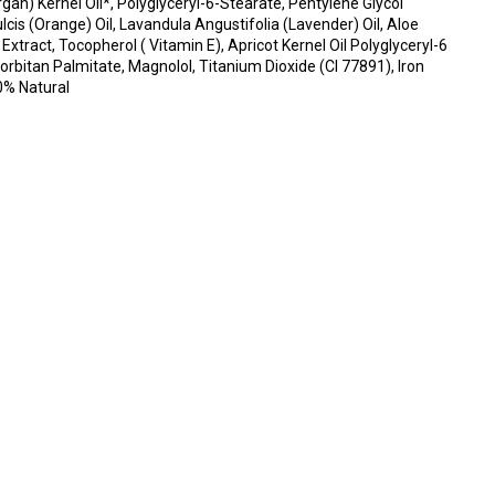
an) Kernel Oil*, Polyglyceryl-6-Stearate, Pentylene Glycol
is (Orange) Oil, Lavandula Angustifolia (Lavender) Oil, Aloe
xtract, Tocopherol ( Vitamin E), Apricot Kernel Oil Polyglyceryl-6
orbitan Palmitate, Magnolol, Titanium Dioxide (CI 77891), Iron
00% Natural