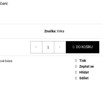
DLAKOVAČ GREEN™ &
íčení.
LE REMOVER 50ML
Značka:
Inika
DO KOŠÍKU
Tisk
ové báze
Zeptat se
Hlídat
Sdílet