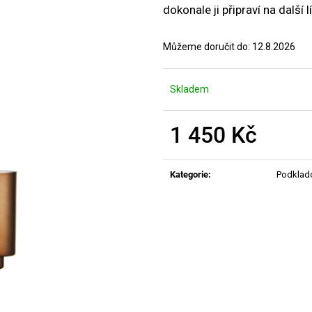
MANUCURIST ACTIVE PLUMP AQUA
MANUCURIST O
dokonale ji připraví na další l
GLAZED
ACTIVE - GENT
459 Kč
200 Kč
Můžeme doručit do:
12.8.2026
Skladem
1 450 Kč
Měrná
cena:
Kategorie
:
Podklad