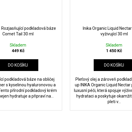
Rozjasňující podkladová báze
Inika Organic Liquid Necta
Comet Tail 30 ml
vyživující 30 ml
Skladem
Skladem
449 Kč
1 450 Kč
DO KOŠÍKU
DO KOŠÍKU
ící podkladová báze na obličej
Pleťový olej a zároveň podkla
mer s kyselinou hyaluronovou a
up INIKA Organic Liquid Nectar
Tento přírodní podkladový krém
luxusní péči, která spojuje výži
nejen hydratuje a připraví na...
hydrataci a poskytuje okamžit
pleti v...