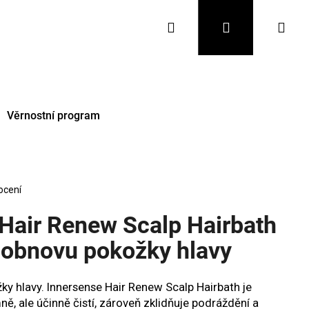
Hledat
Přihlášení
Nák
koš
Věrnostní program
ocení
air Renew Scalp Hairbath
 obnovu pokožky hlavy
Následující
žky hlavy. Innersense Hair Renew Scalp Hairbath je
mně, ale účinně čistí, zároveň zklidňuje podráždění a