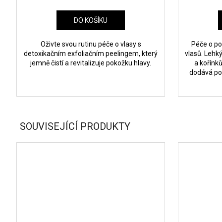
DO KOŠÍKU
Oživte svou rutinu péče o vlasy s
Péče o po
detoxikačním exfoliačním peelingem, který
vlasů. Lehký
jemně čistí a revitalizuje pokožku hlavy.
a kořínk
dodává po
SOUVISEJÍCÍ PRODUKTY