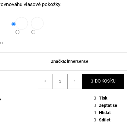
DLAKOVAČ GREEN™ &
rovnováhu vlasové pokožky.
LE REMOVER 50ML
tu
Značka:
Innersense
DO KOŠÍKU
Tisk
y
Zeptat se
Hlídat
Sdílet