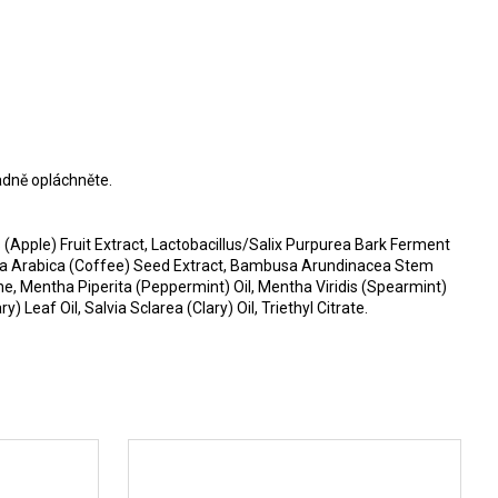
adně opláchněte.
(Apple) Fruit Extract, Lactobacillus/Salix Purpurea Bark Ferment
Coffea Arabica (Coffee) Seed Extract, Bambusa Arundinacea Stem
ne, Mentha Piperita (Peppermint) Oil, Mentha Viridis (Spearmint)
Leaf Oil, Salvia Sclarea (Clary) Oil, Triethyl Citrate.