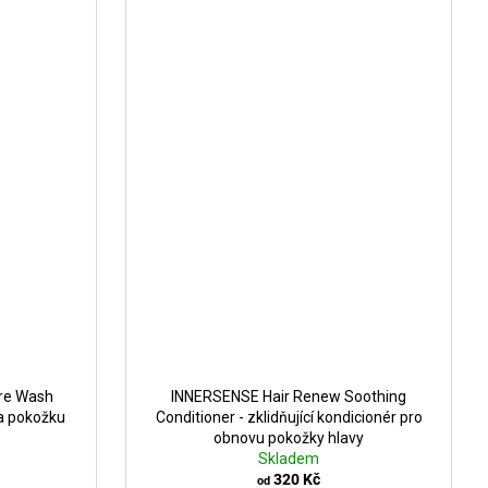
re Wash
INNERSENSE Hair Renew Soothing
a pokožku
Conditioner - zklidňující kondicionér pro
obnovu pokožky hlavy
Skladem
320 Kč
od