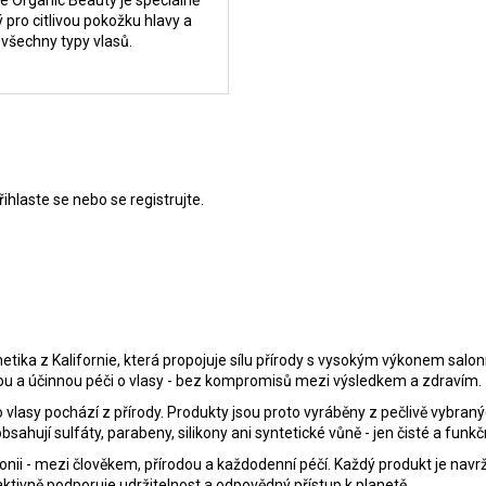
 pro citlivou pokožku hlavy a
všechny typy vlasů.
řihlaste se
nebo se
registrujte
.
tika z Kalifornie, která propojuje sílu přírody s vysokým výkonem salon
nou a účinnou péči o vlasy - bez kompromisů mezi výsledkem a zdravím.
o vlasy pochází z přírody. Produkty jsou proto vyráběny z pečlivě vybraný
bsahují sulfáty, parabeny, silikony ani syntetické vůně - jen čisté a funkčn
nii - mezi člověkem, přírodou a každodenní péčí. Každý produkt je navrž
 aktivně podporuje udržitelnost a odpovědný přístup k planetě.