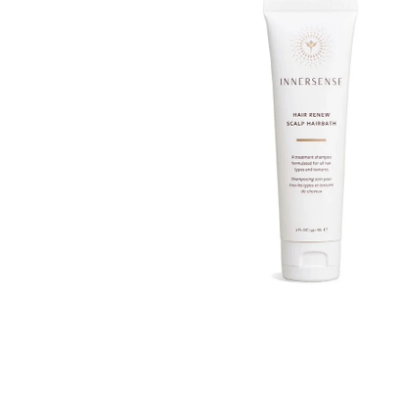
VZOREČEK
25 Kč