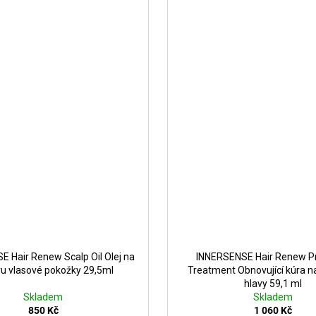
 Hair Renew Scalp Oil Olej na
INNERSENSE Hair Renew P
u vlasové pokožky 29,5ml
Treatment Obnovující kúra n
hlavy 59,1 ml
Skladem
Skladem
850 Kč
1 060 Kč