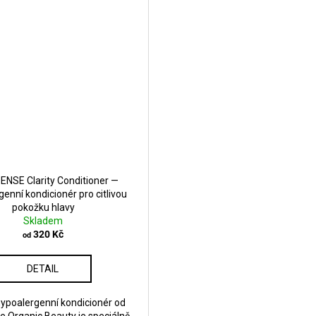
ENSE Clarity Conditioner —
enní kondicionér pro citlivou
pokožku hlavy
Skladem
320 Kč
od
DETAIL
ypoalergenní kondicionér od
e Organic Beauty je speciálně