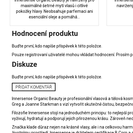
maximálně šetrné mytí vlasů i citlivé
navržený
pokožky hlavy. Neobsahuje parfemaci ani
esenciální oleje a pomáhá...
Hodnocení produktu
Buďte první, kdo napíše příspěvek k této položce.
Pouze registrovaní uživatelé mohou vkládat hodnocení. Prosím
p
Diskuze
Buďte první, kdo napíše příspěvek k této položce.
PŘIDAT KOMENTÁŘ
Innersense Organic Beauty je profesionální vlasová a tělová kosme
Greg a Joanne Starkman s vizí vytvořit skutečně čistou, bezpeč
Filozofie Innersense stojí na jednoduchém principu: to nejlepší pr
vyživují, hydratují a podporují jejich přirozenou krásu. Zároveň neo
Značka klade důraz nejen na krásné vlasy, ale i na celkovou harmo
životnímu prostředí. Innersense je držitelem certifikace B Corp a