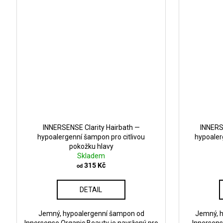
INNERSENSE Clarity Hairbath —
INNERS
hypoalergenní šampon pro citlivou
hypoalerg
pokožku hlavy
Skladem
315 Kč
od
DETAIL
Jemný, hypoalergenní šampon od
Jemný, h
Innersense Organic Beauty je navržený pro
Innersens