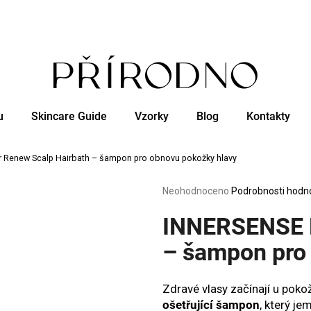
Co potřebujete najít?
u
Skincare Guide
Vzorky
Blog
Kontakty
HLEDAT
 Renew Scalp Hairbath – šampon pro obnovu pokožky hlavy
Doporučujeme
Průměrné
Neohodnoceno
Podrobnosti hodn
hodnocení
produktu
INNERSENSE H
je
0,0
– šampon pro
z
5
hvězdiček.
Zdravé vlasy začínají u poko
ošetřující šampon
, který je