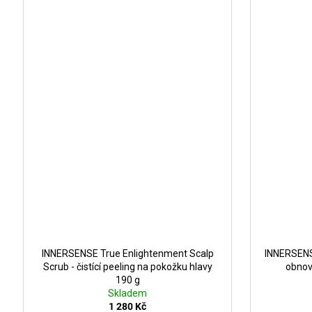
INNERSENSE True Enlightenment Scalp
INNERSENSE
Scrub - čistící peeling na pokožku hlavy
obnov
190 g
Skladem
1 280 Kč