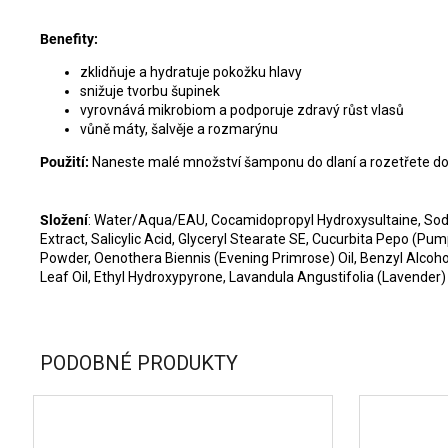
Benefity:
zklidňuje a hydratuje pokožku hlavy
snižuje tvorbu šupinek
vyrovnává mikrobiom a podporuje zdravý růst vlasů
vůně máty, šalvěje a rozmarýnu
Použití:
Naneste malé množství šamponu do dlaní a rozetřete do l
Složení
: Water/Aqua/EAU, Cocamidopropyl Hydroxysultaine, Sodium
Extract, Salicylic Acid, Glyceryl Stearate SE, Cucurbita Pepo (
Powder, Oenothera Biennis (Evening Primrose) Oil, Benzyl Alcohol
Leaf Oil, Ethyl Hydroxypyrone, Lavandula Angustifolia (Lavender) Oi
PODOBNÉ PRODUKTY