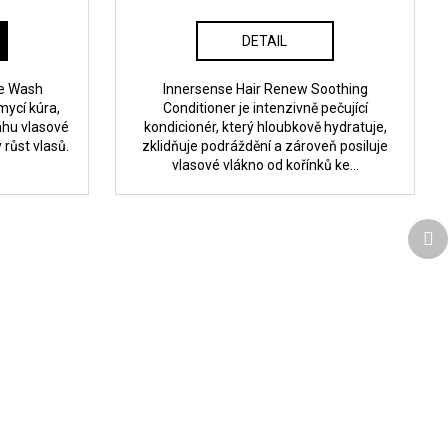
DETAIL
re Wash
Innersense Hair Renew Soothing
mycí kúra,
Conditioner je intenzivně pečující
áhu vlasové
kondicionér, který hloubkově hydratuje,
 růst vlasů.
zklidňuje podráždění a zároveň posiluje
vlasové vlákno od kořínků ke...
Da
pr