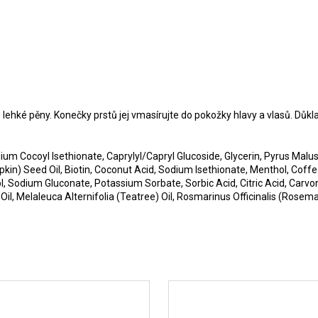
ehké pěny. Konečky prstů jej vmasírujte do pokožky hlavy a vlasů. Důkl
 Cocoyl Isethionate, Caprylyl/Capryl Glucoside, Glycerin, Pyrus Malus 
Pumpkin) Seed Oil, Biotin, Coconut Acid, Sodium Isethionate, Menthol, 
, Sodium Gluconate, Potassium Sorbate, Sorbic Acid, Citric Acid, Carvo
l, Melaleuca Alternifolia (Teatree) Oil, Rosmarinus Officinalis (Rosemary) 