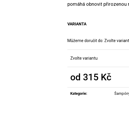
MANUCURIST ACTIVE PLUMP AQUA
MANUCURIST O
pomáhá obnovit přirozenou 
GLAZED
ACTIVE - GENT
459 Kč
200 Kč
VARIANTA
Můžeme doručit do:
Zvolte varian
Zvolte variantu
od
315 Kč
Měrná
cena:
Kategorie
:
Šampón