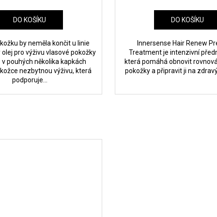
DO KOŠÍKU
DO KOŠÍKU
kožku by neměla končit u linie
Innersense Hair Renew P
 olej pro výživu vlasové pokožky
Treatment je intenzivní před
ů v pouhých několika kapkách
která pomáhá obnovit rovnov
kožce nezbytnou výživu, která
pokožky a připravit ji na zdravý
podporuje...