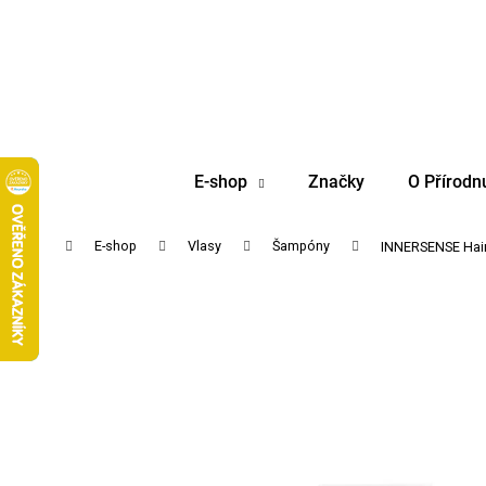
K
Přejít
na
o
obsah
Zpět
Zpět
š
do
do
í
obchodu
obchodu
k
E-shop
Značky
O Přírodn
Domů
E-shop
Vlasy
Šampóny
INNERSENSE Hair