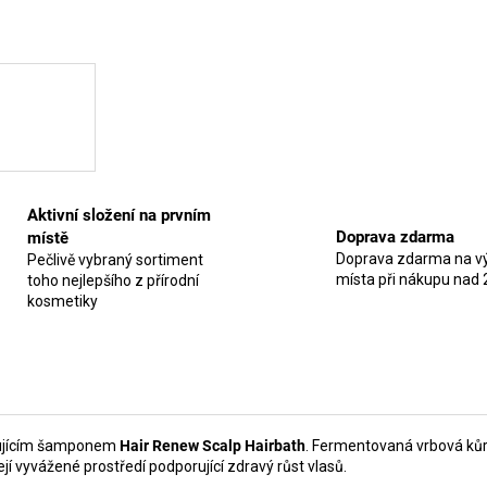
Aktivní složení na prvním
Doprava zdarma
místě
Doprava zdarma na vý
Pečlivě vybraný sortiment
místa při nákupu nad 
toho nejlepšího z přírodní
kosmetiky
třujícím šamponem
Hair Renew Scalp Hairbath
. Fermentovaná vrbová kůr
ejí vyvážené prostředí podporující zdravý růst vlasů.