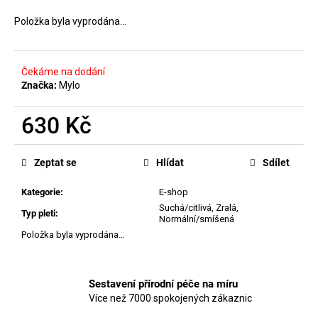
č
u
Položka byla vyprodána…
j
e
m
Čekáme na dodání
e
Značka:
Mylo
630 Kč
MANUCURIST
GREEN
Měrná
LAK
cena:
JELLY
Zeptat se
Hlídat
Sdílet
SUGAR
PLUM
Kategorie
:
E-shop
379
Suchá/citlivá
,
Zralá
,
Kč
Typ pleti
:
Normální/smíšená
Položka byla vyprodána…
Sestavení přírodní péče na míru
Více než 7000 spokojených zákaznic