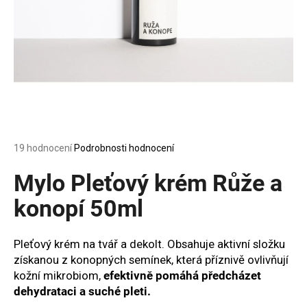
a
j
í
t
?
Průměrné
19 hodnocení
Podrobnosti hodnocení
HLEDAT
hodnocení
produktu
Mylo Pleťový krém Růže a
je
4,8
konopí 50ml
z
D
5
o
hvězdiček.
Pleťový krém
na tvář a dekolt. Obsahuje aktivní složku
p
získanou z konopných semínek, která příznivě ovlivňují
o
kožní mikrobiom,
efektivně pomáhá předcházet
r
dehydrataci a suché pleti.
u