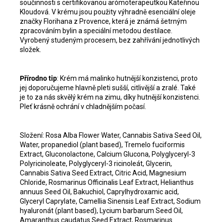
součinnosti s certifikovanou arómoterapeutkou Kateřinou
Kloudová. V krému jsou použity výhradně esenciální oleje
značky Florihana z Provence, která je známá šetrným
zpracováním bylin a speciální metodou destilace.
Vyrobený studeným procesem, bez zahřívání jednotlivých
složek.
Přírodno tip
: Krém má malinko hutnější konzistenci, proto
jej doporučujeme hlavně pleti sušší, citlivější a zralé. Také
je to za nás skvělý krém na zimu, díky hutnější konzistenci.
Pleť krásně ochrání v chladnějším počasí.
Složení: Rosa Alba Flower Water, Cannabis Sativa Seed Oil,
Water, propanediol (plant based), Tremelo fuciformis
Extract, Gluconolactone, Calcium Glucona, Polyglyceryl-3
Polyricinoleate, Polyglyceryl-3 ricinoleát, Glycerin,
Cannabis Sativa Seed Extract, Citric Acid, Magnesium
Chloride, Rosmarinus Officinalis Leaf Extract, Helianthus
annuus Seed Oil, Bakuchiol, Caprylhydroxamic acid,
Glyceryl Caprylate, Camellia Sinensis Leaf Extract, Sodium
hyaluronát (plant based), Lycium barbarum Seed Oil,
Amaranthus caudatus Seed Extract, Rosmarinus