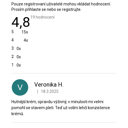
Pouze registrovaní uživatelé mohou vkládat hodnocení.
Prosím
přihlaste se
nebo se
registrujte
.
4,8
Průměrné
19 hodnocení
hodnocení
produktu
je
5
15x
4,8
z
4
4x
5
hvězdiček.
3
0x
2
0x
1
0x
V
ý
p
Veronika H.
V
i
|
18.3.2025
Hodnocení produktu je 5 z 5 hvězdiček.
s
h
Hutnější krém, opravdu výživný, v minulosti mi velmi
o
pomohl se stavem pleti. Teď už volím lehčí konzistence
d
krémů.
n
o