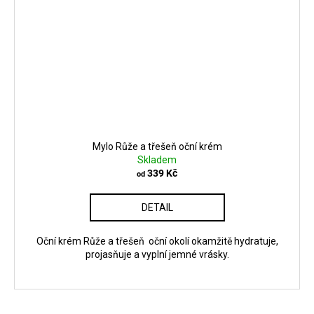
Mylo Růže a třešeň oční krém
Skladem
339 Kč
od
DETAIL
Oční krém Růže a třešeň oční okolí okamžitě hydratuje,
projasňuje a vyplní jemné vrásky.