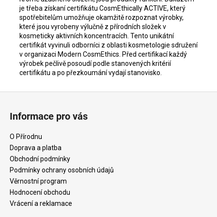
je třeba získaní certifikátu
CosmEthically ACTIVE, který
spotřebitelům umožňuje okamžitě rozpoznat výrobky,
které jsou vyrobeny výlučně z přírodních složek v
kosmeticky aktivních koncentracích. Tento unikátní
certifikát vyvinuli odborníci z oblasti kosmetologie sdružení
v organizaci Modern CosmEthics. Před certifikací každý
výrobek pečlivě posoudí podle stanovených kritérií
certifikátu a po přezkoumání vydají stanovisko.
Z
á
Informace pro vás
p
a
O Přírodnu
t
Doprava a platba
í
Obchodní podmínky
Podmínky ochrany osobních údajů
Věrnostní program
Hodnocení obchodu
Vrácení a reklamace