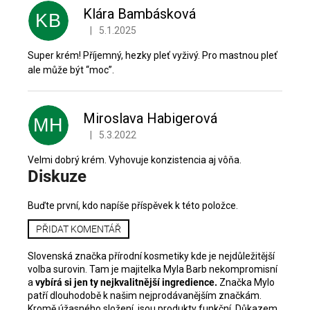
c
Klára Bambásková
KB
e
|
5.1.2025
Hodnocení produktu je 5 z 5 hvězdiček.
n
Super krém! Příjemný, hezky pleť vyživý. Pro mastnou pleť
í
ale může být “moc”.
Miroslava Habigerová
MH
|
5.3.2022
Hodnocení produktu je 5 z 5 hvězdiček.
Velmi dobrý krém. Vyhovuje konzistencia aj vôňa.
Diskuze
Buďte první, kdo napíše příspěvek k této položce.
PŘIDAT KOMENTÁŘ
Slovenská značka přírodní kosmetiky kde je nejdůležitější
volba surovin. Tam je majitelka Myla Barb nekompromisní
a
vybírá si jen ty nejkvalitnější ingredience.
Značka Mylo
patří dlouhodobě k našim nejprodávanějším značkám.
Kromě úžasného složení, jsou produkty funkční. Důkazem