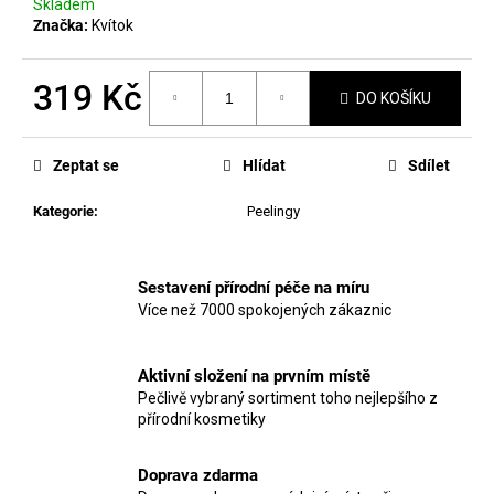
č
Skladem
u
Značka:
Kvítok
j
e
319 Kč
m
DO KOŠÍKU
e
Měrná
cena:
Zeptat se
Hlídat
Sdílet
MANUCURIST
GREEN
Kategorie
:
Peelingy
LAK
JELLY
PINK
SORBET
Sestavení přírodní péče na míru
Více než 7000 spokojených zákaznic
379
Kč
Aktivní složení na prvním místě
Pečlivě vybraný sortiment toho nejlepšího z
přírodní kosmetiky
Doprava zdarma