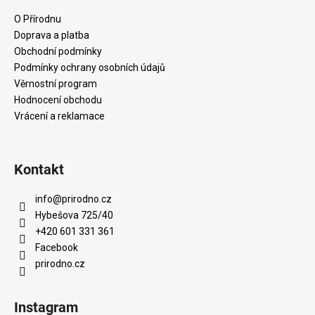
a
O Přírodnu
t
Doprava a platba
í
Obchodní podmínky
Podmínky ochrany osobních údajů
Věrnostní program
Hodnocení obchodu
Vrácení a reklamace
Kontakt
info
@
prirodno.cz
Hybešova 725/40
+420 601 331 361
Facebook
prirodno.cz
Instagram