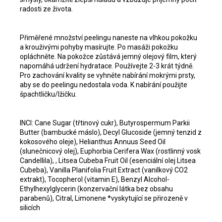
radosti ze života.
Přiměřené množství peelingu naneste na vlhkou pokožku
a krouživými pohyby masírujte. Po masáži pokožku
opláchněte. Na pokožce zůstává jemný olejový film, který
napomáhá udržení hydratace. Používejte 2-3 krát týdně.
Pro zachování kvality se vyhněte nabírání mokrými prsty,
aby se do peelingu nedostala voda. K nabírání použijte
špachtličku/lžičku.
INCI: Cane Sugar (třtinový cukr), Butyrospermum Parkii
Butter (bambucké máslo), Decyl Glucoside (jemný tenzid z
kokosového oleje), Helianthus Annuus Seed Oil
(slunečnicový olej), Euphorbia Cerifera Wax (rostlinný vosk
Candellila), , Litsea Cubeba Fruit Oil (esenciální olej Litsea
Cubeba), Vanilla Planifolia Fruit Extract (vanilkový CO2
extrakt), Tocopherol (vitamin E), Benzyl Alcohol-
Ethylhexylglycerin (konzervační látka bez obsahu
parabenů), Citral, Limonene *vyskytující se přirozeně v
silicích