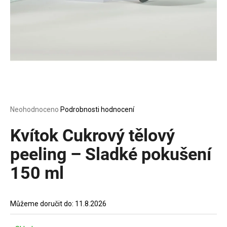
a
j
í
t
?
Průměrné
Neohodnoceno
Podrobnosti hodnocení
HLEDAT
hodnocení
produktu
Kvítok Cukrový tělový
je
0,0
peeling – Sladké pokušení
z
D
150 ml
5
o
hvězdiček.
p
o
Můžeme doručit do:
11.8.2026
r
u