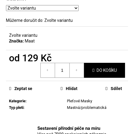
č
u
j
e
Můžeme doručit do:
Zvolte variantu
m
e
Zvolte variantu
Značka:
Maat
MANUCURIST
od
129 Kč
MAGIC
DIP
Měrná
REMOVER
DO KOŠÍKU
cena:
70ML
225
Kč
Zeptat se
Hlídat
Sdílet
Kategorie
:
Pleťové Masky
Typ pleti
:
Mastná/problematická
Sestavení přírodní péče na míru