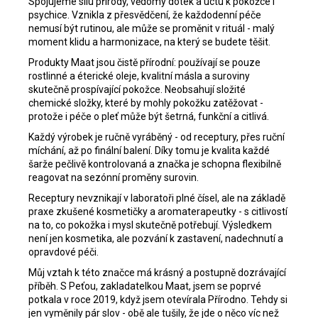
Spojujeme sílu přírody, vědomý dotek a úctu k pokožce i
psychice. Vznikla z přesvědčení, že každodenní péče
nemusí být rutinou, ale může se proměnit v rituál - malý
moment klidu a harmonizace, na který se budete těšit.
Produkty Maat jsou čistě přírodní: používají se pouze
rostlinné a éterické oleje, kvalitní másla a suroviny
skutečně prospívající pokožce. Neobsahují složité
chemické složky, které by mohly pokožku zatěžovat -
protože i péče o pleť může být šetrná, funkční a citlivá.
Každý výrobek je ručně vyráběný - od receptury, přes ruční
míchání, až po finální balení. Díky tomu je kvalita každé
šarže pečlivě kontrolovaná a značka je schopna flexibilně
reagovat na sezónní proměny surovin.
Receptury nevznikají v laboratoři plné čísel, ale na základě
praxe zkušené kosmetičky a aromaterapeutky - s citlivostí
na to, co pokožka i mysl skutečně potřebují. Výsledkem
není jen kosmetika, ale pozvání k zastavení, nadechnutí a
opravdové péči.
Můj vztah k této značce má krásný a postupně dozrávající
příběh. S Peťou, zakladatelkou Maat, jsem se poprvé
potkala v roce 2019, když jsem otevírala Přírodno. Tehdy si
jen vyměnily pár slov - obě ale tušily, že jde o něco víc než