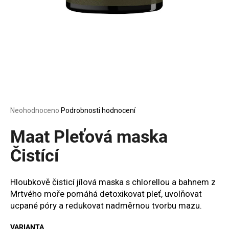
a
j
í
t
?
Průměrné
Neohodnoceno
Podrobnosti hodnocení
HLEDAT
hodnocení
produktu
Maat Pleťová maska
je
0,0
Čistící
z
D
5
o
hvězdiček.
Hloubkově čisticí jílová maska s chlorellou a bahnem z
p
Mrtvého moře pomáhá detoxikovat pleť, uvolňovat
o
ucpané póry a redukovat nadměrnou tvorbu mazu.
r
u
VARIANTA