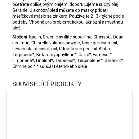
ošetřete obličejovým olejem, doporučujeme suchý olej
Geránie.
U aknózní pleti můžete do masky přidat i
měsíčkové máslo se zinkem.
Používejte 2–3× týdně podle
potřeby.
Vhodné pro problematickou, aknózní a mastnou
pleť.
Složení
:
Kaolin, Green clay illite superfine, Ghassoul, Dead
sea mud, Chlorella vulgaris powder, Rose geranium oil,
Levandula officinalis oil, Citrus limon peel oil, Alpha-
Terpinene*, Beta-caryophyllene*, Citral*, Farnesol*,
Limonene*, Linalool*, Terpineol*, Terpinolene*, Geraniol*
Citronelool* * součást éterického oleje
SOUVISEJÍCÍ PRODUKTY