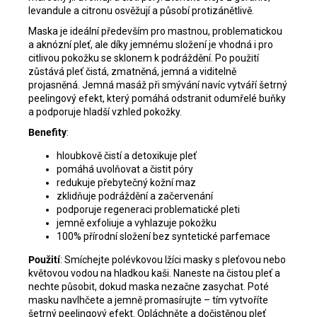
levandule a citronu osvěžují a působí protizánětlivě.
Maska je ideální především pro mastnou, problematickou
a aknózní pleť, ale díky jemnému složení je vhodná i pro
citlivou pokožku se sklonem k podráždění. Po použití
zůstává pleť čistá, zmatněná, jemná a viditelně
projasněná. Jemná masáž při smývání navíc vytváří šetrný
peelingový efekt, který pomáhá odstranit odumřelé buňky
a podporuje hladší vzhled pokožky.
Benefity
:
hloubkově čistí a detoxikuje pleť
pomáhá uvolňovat a čistit póry
redukuje přebytečný kožní maz
zklidňuje podráždění a začervenání
podporuje regeneraci problematické pleti
jemně exfoliuje a vyhlazuje pokožku
100% přírodní složení bez syntetické parfemace
Použití
:
Smíchejte polévkovou lžíci masky s pleťovou nebo
květovou vodou na hladkou kaši.
Naneste na čistou pleť a
nechte působit, dokud maska nezačne zasychat.
Poté
masku navlhčete a jemně promasírujte – tím vytvoříte
šetrný peelingový efekt.
Opláchněte a dočistěnou pleť