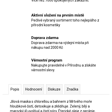
Více než 7000 spokojených zákaznic
Aktivní složení na prvním místě
Pečlivě vybraný sortiment toho nejlepšího z
přírodní kosmetiky
Doprava zdarma
Doprava zdarma na výdejní místa při
nákupu nad 2000 Kč
Věrnostní program
Nakupujte pravidelně v Přírodnu a získáte
věrnostní slevy.
Popis
Hodnocení
Diskuze
Značka
Jílová maska s chlorellou a bahnem z Mrtvého moře
hloubkově čistí, detoxikuje a zklidňuje. Zelený, bílý a
marocký jíl uvolňují a čistí póry. Éterické oleje z geránie,