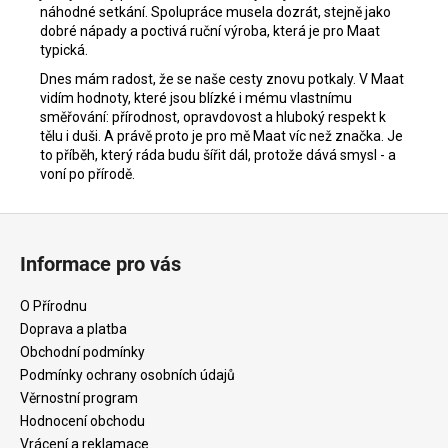
náhodné setkání. Spolupráce musela dozrát, stejně jako
dobré nápady a poctivá ruční výroba, která je pro Maat
typická.
Dnes mám radost, že se naše cesty znovu potkaly. V Maat
vidím hodnoty, které jsou blízké i mému vlastnímu
směřování: přírodnost, opravdovost a hluboký respekt k
tělu i duši. A právě proto je pro mě Maat víc než značka. Je
to příběh, který ráda budu šířit dál, protože dává smysl - a
voní po přírodě.
Z
á
Informace pro vás
p
a
O Přírodnu
t
Doprava a platba
í
Obchodní podmínky
Podmínky ochrany osobních údajů
Věrnostní program
Hodnocení obchodu
Vrácení a reklamace