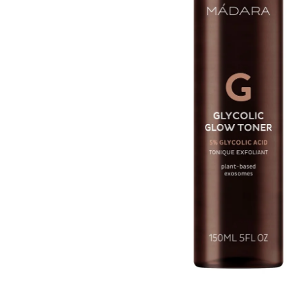
VZOREČEK
25 Kč