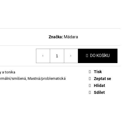
DLAKOVAČ GREEN™ &
LE REMOVER 50ML
Značka:
Mádara
DO KOŠÍKU
Tisk
y a tonika
rmální/smíšená
,
Mastná/problematická
Zeptat se
Hlídat
Sdílet