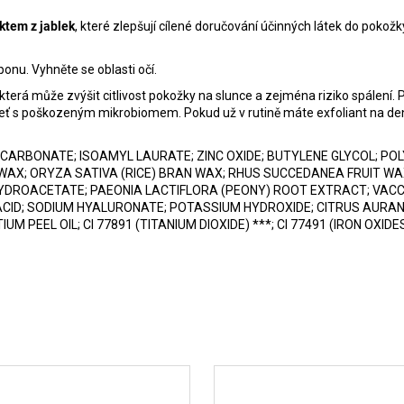
ktem z jablek
, které zlepšují cílené doručování účinných látek do pokožky
onu. Vyhněte se oblasti očí.
terá může zvýšit citlivost pokožky na slunce a zejména riziko spálení. 
eť s poškozeným mikrobiomem. Pokud už v rutině máte exfoliant na denní 
 CARBONATE; ISOAMYL LAURATE; ZINC OXIDE; BUTYLENE GLYCOL; POL
 WAX; ORYZA SATIVA (RICE) BRAN WAX; RHUS SUCCEDANEA FRUIT WA
YDROACETATE; PAEONIA LACTIFLORA (PEONY) ROOT EXTRACT; VACC
CID; SODIUM HYALURONATE; POTASSIUM HYDROXIDE; CITRUS AURANTI
M PEEL OIL; CI 77891 (TITANIUM DIOXIDE) ***; CI 77491 (IRON OXIDES)