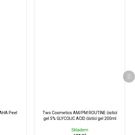
Da
pr
 AHA Peel
Two Cosmetics AM/PM ROUTINE čistící
gel 5% GLYCOLIC ACID čístící gel 200ml
Skladem