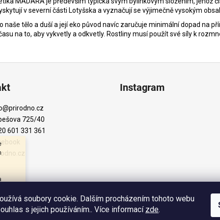
etika MÁDARA je především typická svým bylinkovým složením, jehož čis
 vyskytují v severní části Lotyšska a vyznačují se výjimečně vysokým obs
o naše tělo a duší a její eko původ navíc zaručuje minimální dopad na př
času na to, aby vykvetly a odkvetly. Rostliny musí použít své síly k rozmn
akt
Instagram
o
@
prirodno.cz
bešova 725/40
20 601 331 361
cebook
e
m
rodno.cz
a
veň
átky
oužívá soubory cookie. Dalším procházením tohoto webu
s
souhlas s jejich používáním.. Více informací
zde
.
Sledovat na Instagr