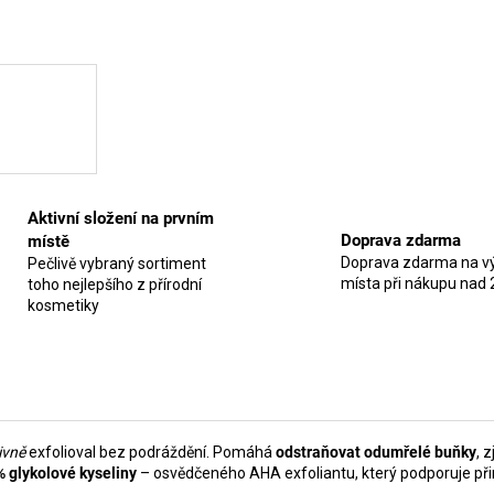
Aktivní složení na prvním
Doprava zdarma
místě
Doprava zdarma na vý
Pečlivě vybraný sortiment
místa při nákupu nad 
toho nejlepšího z přírodní
kosmetiky
ivně
exfolioval bez podráždění. Pomáhá
odstraňovat odumřelé buňky
, 
% glykolové kyseliny
– osvědčeného AHA exfoliantu, který podporuje p