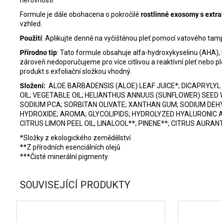
nerovnosti.
Formule je dále obohacena o pokročilé
rostlinné exosomy s extra
vzhled.
Použití
:
Aplikujte denně na vyčištěnou pleť pomocí vatového tamp
Přírodno tip
: Tato formule obsahuje alfa-hydroxykyselinu (AHA), k
zároveň nedoporučujeme pro více citlivou a reaktívní pleť nebo pl
produkt s exfoliační složkou vhodný.
Složení:
ALOE BARBADENSIS (ALOE) LEAF JUICE*; DICAPRYLYL
OIL; VEGETABLE OIL; HELIANTHUS ANNUUS (SUNFLOWER) SEED
SODIUM PCA; SORBITAN OLIVATE; XANTHAN GUM; SODIUM DEH
HYDROXIDE; AROMA; GLYCOLIPIDS; HYDROLYZED HYALURONIC A
CITRUS LIMON PEEL OIL; LINALOOL**; PINENE**; CITRUS AURANTIU
*Složky z ekologického zemědělství
**Z přírodních esenciálních olejů
***Čisté minerální pigmenty
SOUVISEJÍCÍ PRODUKTY