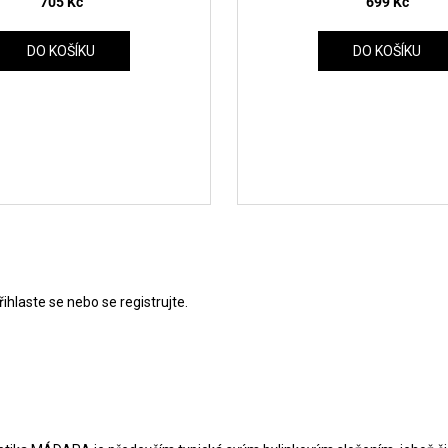
705 Kč
699 Kč
DO KOŠÍKU
DO KOŠÍKU
řihlaste se
nebo se
registrujte
.