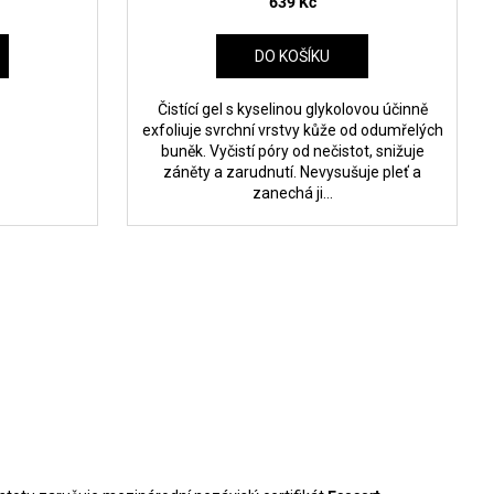
639 Kč
DO KOŠÍKU
Čistící gel s kyselinou glykolovou účinně
exfoliuje svrchní vrstvy kůže od odumřelých
buněk. Vyčistí póry od nečistot, snižuje
záněty a zarudnutí. Nevysušuje pleť a
zanechá ji...