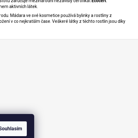
totu zaručuje mezinárodní nezávislý certifikát
Ecocert
.
ahem aktivních látek.
írodu. Mádara ve své kosmetice používá bylinky a rostliny z
ožení v co nejkratším čase. Veškeré látky z těchto rostlin jsou díky
Souhlasím
amu