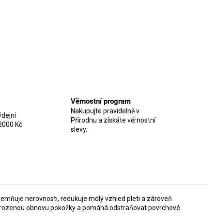
Věrnostní program
Nakupujte pravidelně v
dejní
Přírodnu a získáte věrnostní
2000 Kč
slevy.
zjemňuje nerovnosti, redukuje mdlý vzhled pleti a zároveň
řirozenou obnovu pokožky a pomáhá odstraňovat povrchové