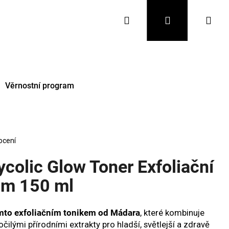
Hledat
Přihlášení
Nák
koš
Věrnostní program
ocení
colic Glow Toner Exfoliační
um 150 ml
Následující
tímto exfoliačním tonikem od Mádara
, které kombinuje
očilými přírodními extrakty pro hladší, světlejší a zdravě