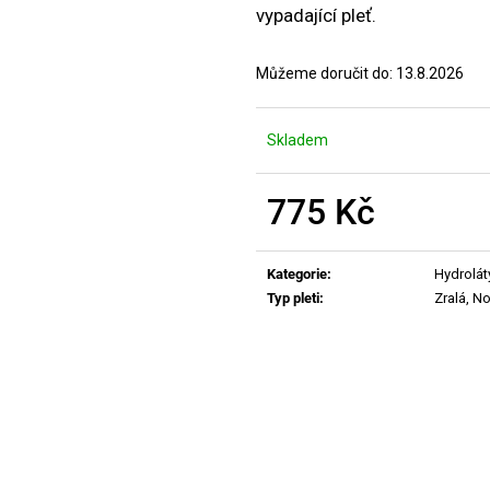
MANUCURIST ACTIVE PLUMP AQUA
MANUCURIST O
vypadající pleť.
GLAZED
ACTIVE - GENT
459 Kč
200 Kč
Můžeme doručit do:
13.8.2026
Skladem
775 Kč
Měrná
cena:
Kategorie
:
Hydrolát
Typ pleti
:
Zralá
,
No