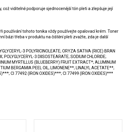
, což viditelně podporuje sjednocenější tón pleti a zlepšuje její
Při používání tohoto tonika vždy používejte opalovací krém. Toner
bázi třeba v produktu na čištění pleti zvažte, zda je další
YGLYCERYL-3 POLYRICINOLEATE; ORYZA SATIVA (RICE) BRAN
X; POLYGLYCERYL-3 DIISOSTEARATE; SODIUM CHLORIDE;
INIUM MYRTILLUS (BLUEBERRY) FRUIT EXTRACT*; ALUMINUM
UM BERGAMIA PEEL OIL; LIMONENE**; LINALYL ACETATE**;
***; CI 77492 (IRON OXIDES)***; CI 77499 (IRON OXIDES)***