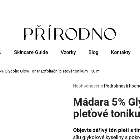
Co potřebujete najít?
u
Skincare Guide
Vzorky
Blog
Kontakty
HLEDAT
% Glycolic Glow Toner Exfoliační pleťové tonikum 150 ml
Doporučujeme
Průměrné
Neohodnoceno
Podrobnosti hodn
hodnocení
produktu
Mádara 5% Gly
je
0,0
pleťové tonik
z
5
hvězdiček.
Objevte zářivý tón pleti s 
sílu glykolové kyseliny s pokr