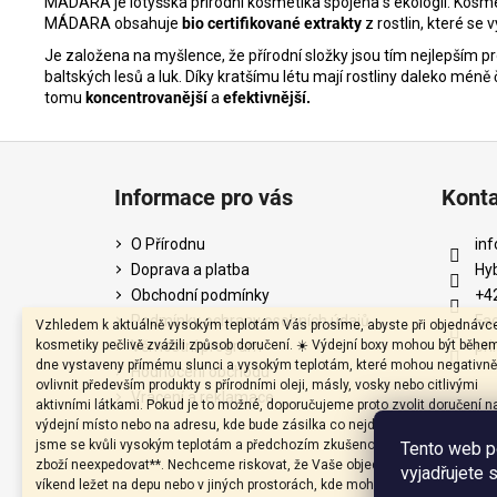
MÁDARA je lotyšská přírodní kosmetika spojena s ekologií. Kosm
MÁDARA obsahuje
bio certifikované extrakty
z rostlin, které se
Je založena na myšlence, že přírodní složky jsou tím nejlepším pr
baltských lesů a luk. Díky kratšímu létu mají rostliny daleko méně 
tomu
koncentrovanější
a
efektivnější.
Z
á
Informace pro vás
Kont
p
a
O Přírodnu
inf
t
Doprava a platba
Hy
í
Obchodní podmínky
+4
Podmínky ochrany osobních údajů
Fa
Vzhledem k aktuálně vysokým teplotám Vás prosíme, abyste při objednávc
kosmetiky pečlivě zvážili způsob doručení. ☀️ Výdejní boxy mohou být běhe
Věrnostní program
pri
dne vystaveny přímému slunci a vysokým teplotám, které mohou negativně
Hodnocení obchodu
ovlivnit především produkty s přírodními oleji, másly, vosky nebo citlivými
Vrácení a reklamace
aktivními látkami. Pokud je to možné, doporučujeme proto zvolit doručení n
výdejní místo nebo na adresu, kde bude zásilka co nejdříve převzata. Záro
jsme se kvůli vysokým teplotám a předchozím zkušenostem rozhodli **v p
Tento web p
zboží neexpedovat**. Nechceme riskovat, že Vaše objednávka zůstane pře
vyjadřujete 
víkend ležet na depu nebo v jiných prostorách, kde mohou teploty vystoupat