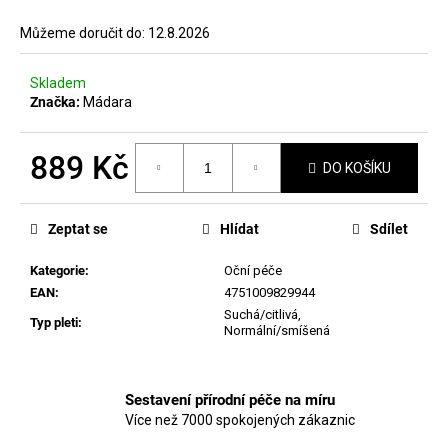
č
u
Můžeme doručit do:
12.8.2026
j
e
Skladem
m
Značka:
Mádara
e
889 Kč
DO KOŠÍKU
MANUCURIST
ACTIVE
Měrná
PLUMP
cena:
AQUA
Zeptat se
Hlídat
Sdílet
GLAZED
459
Kategorie
:
Oční péče
Kč
EAN
:
4751009829944
Suchá/citlivá
,
Typ pleti
:
Normální/smíšená
Sestavení přírodní péče na míru
Více než 7000 spokojených zákaznic