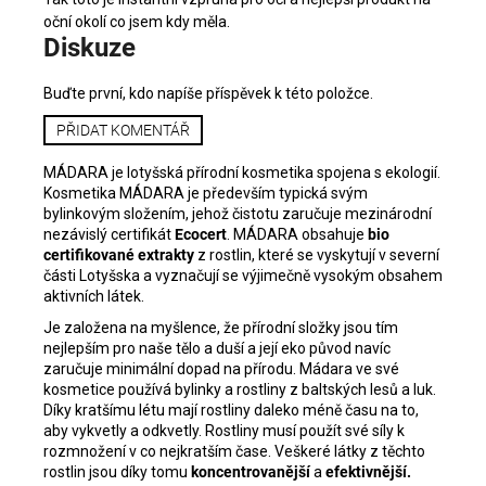
o
oční okolí co jsem kdy měla.
Diskuze
d
n
o
Buďte první, kdo napíše příspěvek k této položce.
c
PŘIDAT KOMENTÁŘ
e
n
MÁDARA je lotyšská přírodní kosmetika spojena s ekologií.
í
Kosmetika MÁDARA je především typická svým
bylinkovým složením, jehož čistotu zaručuje mezinárodní
nezávislý certifikát
Ecocert
. MÁDARA obsahuje
bio
certifikované extrakty
z rostlin, které se vyskytují v severní
části Lotyšska a vyznačují se výjimečně vysokým obsahem
aktivních látek.
Je založena na myšlence, že přírodní složky jsou tím
nejlepším pro naše tělo a duší a její eko původ navíc
zaručuje minimální dopad na přírodu. Mádara ve své
kosmetice používá bylinky a rostliny z baltských lesů a luk.
Díky kratšímu létu mají rostliny daleko méně času na to,
aby vykvetly a odkvetly. Rostliny musí použít své síly k
rozmnožení v co nejkratším čase. Veškeré látky z těchto
rostlin jsou díky tomu
koncentrovanější
a
efektivnější.