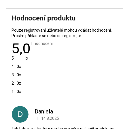
Hodnocení produktu
Pouze registrovaní uživatelé mohou vkládat hodnocení.
Prosím
přihlaste se
nebo se
registrujte
.
5,0
Průměrné
1 hodnocení
hodnocení
produktu
je
5
1x
5,0
z
4
0x
5
hvězdiček.
3
0x
2
0x
1
0x
V
ý
p
Daniela
D
i
|
14.8.2025
Hodnocení produktu je 5 z 5 hvězdiček.
s
h
Tak toto je instantní vzpruha pro oči a nejlepší produkt na