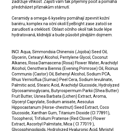
zadržuje vlhkost. Zajistí vám tak příjemný pocit a pomáhá
předcházet příznakům stárnutí.
Ceramidy a omega-6 kyseliny pomáhají zpevnit kožní
bariéru, komplex na oční okolí EyeBright zase zatočí se
zarudlostí a oteklostí. Oblast očního okolí tak bude lépe
hydratovaná, klidnější a bude působit plnějším dojmem.
INCI:
Aqua, Simmondsia Chinensis (Jojoba) Seed Oil,
Glycerin, Cetearyl Alcohol, Pentylene Glycol, Coconut
Alkanes, Rosa Damascena (Rosa) Flower Water, Arachidyl
Alcohol, Oenothera Biennis (Evening Primrose) Oil, Ricinus
Communis (Castor) Oil, Behenyl Alcohol, Sodium PCA,
Rhus Verniciflua (Sumac) Peel Cera, Sodium levulinate,
Palmitic acid, Stearic Acid, Arachidyl Glucoside, Hydrolyzed
Glycosaminoglycans, Butyrospermum Parkii (Shea Butter)
Fruit Butter, Usnea Barbata (Lichen) Extract, Aroma,
Glyceryl Caprylate, Sodium anisate, Aesculus
Hippocastanum (Horse-chestnut) Seed Extract, Coco
Glucoside, Xanthan Gum, Titanium Dioxide (CI 77891),
Tocopherol, Trifolium Pratense (Red Clover) Flower
Extract, Ascorbyl Palmitate, Mica ( CI 77019 ),
Glycosphingolipids, Hydrolyzed Hyaluronic Acid, Myristyl