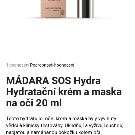
a
j
í
t
?
Průměrné
1 hodnocení
Podrobnosti hodnocení
HLEDAT
hodnocení
produktu
MÁDARA SOS Hydra
je
5,0
Hydratační krém a maska
z
D
na oči 20 ml
5
o
hvězdiček.
p
o
Tento hydratující oční krém a maska byly vyvinuty
r
vědci a klinicky testovány. Uklidňují a vyživují suchou,
u
napjatou a namáhanou pokožku kolem očí.