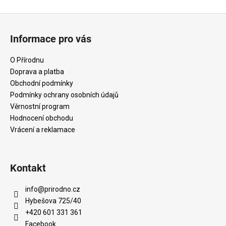
Z
á
Informace pro vás
p
a
O Přírodnu
t
Doprava a platba
í
Obchodní podmínky
Podmínky ochrany osobních údajů
Věrnostní program
Hodnocení obchodu
Vrácení a reklamace
Kontakt
info
@
prirodno.cz
Hybešova 725/40
+420 601 331 361
Facebook