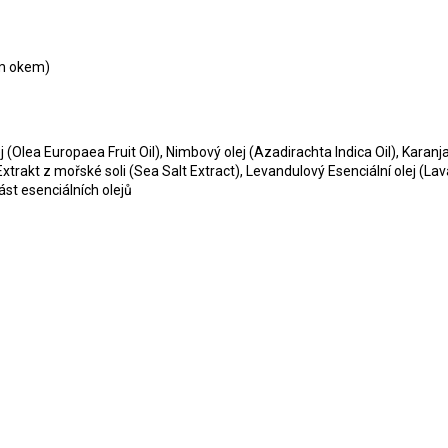
ým okem)
j (Olea Europaea Fruit Oil), Nimbový olej (Azadirachta Indica Oil), Kara
trakt z mořské soli (Sea Salt Extract), Levandulový Esenciální olej (La
část esenciálních olejů