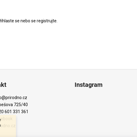
řihlaste se
nebo se
registrujte
.
akt
Instagram
o
@
prirodno.cz
bešova 725/40
20 601 331 361
cebook
e
m
rodno.cz