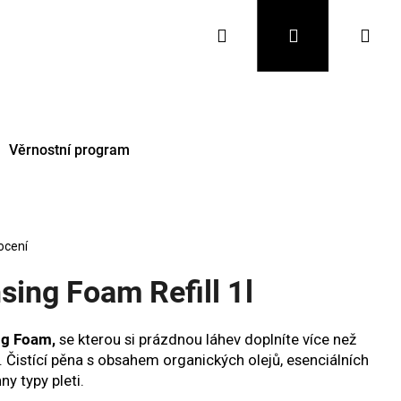
Hledat
Přihlášení
Nák
koš
Věrnostní program
ocení
sing Foam Refill 1l
ng Foam,
se kterou si prázdnou láhev doplníte více než
Následující
í. Čistící pěna s obsahem organických olejů, esenciálních
ny typy pleti.