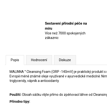
Sestavení přírodní péče na
míru
Více než 7000 spokojených
zákaznic
Popis
Hodnocení
Diskuze
MALINNA ° Cleansing Foam (ORP -140mV) je praktický produkt s mu
Evropě méně známé oleje využívané v ayurvedické medicíně: Nimbov
triglyceridy, vápník a antioxidanty.
Použití:
Obsah sáčku vlijte přímo do zpěňovací láhve od Cleansing
Přírodno tipy: