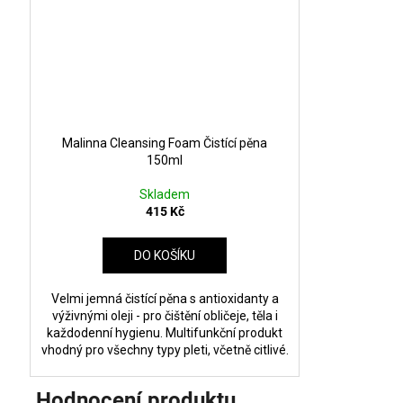
Malinna Cleansing Foam Čistící pěna
150ml
Skladem
415 Kč
DO KOŠÍKU
Velmi jemná čistící pěna s antioxidanty a
výživnými oleji - pro čištění obličeje, těla i
každodenní hygienu. Multifunkční produkt
vhodný pro všechny typy pleti, včetně citlivé.
Hodnocení produktu