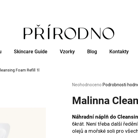
Co potřebujete najít?
u
Skincare Guide
Vzorky
Blog
Kontakty
HLEDAT
leansing Foam Refill 1l
Doporučujeme
Průměrné
Neohodnoceno
Podrobnosti hodn
hodnocení
produktu
Malinna Clean
je
0,0
z
Náhradní náplň do Cleansi
5
6krát. Není třeba další ředěn
hvězdiček.
olejů a mořské soli pro všech