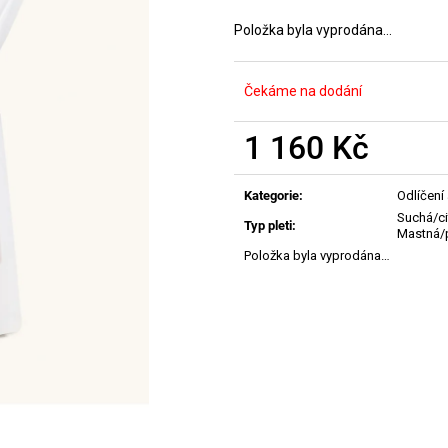
MANUCURIST ACTIVE PLUMP AQUA
MANUCURIST O
GLAZED
ACTIVE - GENT
Položka byla vyprodána…
459 Kč
200 Kč
Čekáme na dodání
1 160 Kč
Měrná
cena:
Kategorie
:
Odlíčení 
Suchá/ci
Typ pleti
:
Mastná/
Položka byla vyprodána…