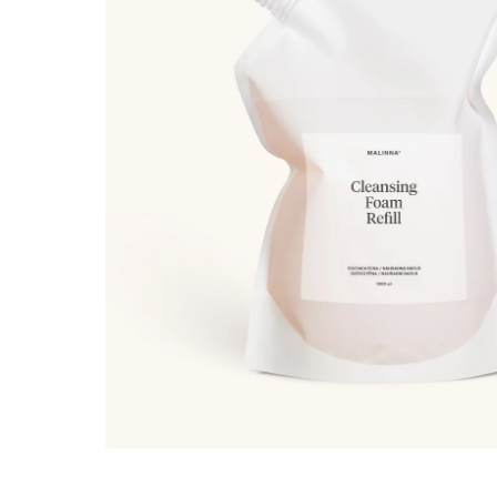
VZOREČEK
25 Kč