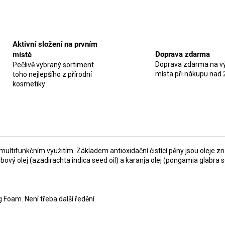
Aktivní složení na prvním
Doprava zdarma
místě
Doprava zdarma na vý
Pečlivě vybraný sortiment
místa při nákupu nad 
toho nejlepšího z přírodní
kosmetiky
ltifunkčním využitím. Základem antioxidační čistící pěny jsou oleje zn
ý olej (azadirachta indica seed oil) a karanja olej (pongamia glabra se
 Foam. Není třeba další ředění.