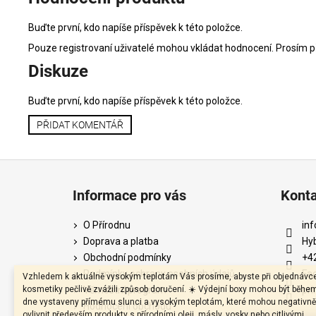
Buďte první, kdo napíše příspěvek k této položce.
Pouze registrovaní uživatelé mohou vkládat hodnocení. Prosím
p
Diskuze
Buďte první, kdo napíše příspěvek k této položce.
PŘIDAT KOMENTÁŘ
Z
á
Informace pro vás
Kont
p
a
O Přírodnu
inf
t
Doprava a platba
Hy
í
Obchodní podmínky
+4
Podmínky ochrany osobních údajů
Fa
Vzhledem k aktuálně vysokým teplotám Vás prosíme, abyste při objednávc
kosmetiky pečlivě zvážili způsob doručení. ☀️ Výdejní boxy mohou být běhe
Věrnostní program
pri
dne vystaveny přímému slunci a vysokým teplotám, které mohou negativně
Hodnocení obchodu
ovlivnit především produkty s přírodními oleji, másly, vosky nebo citlivými