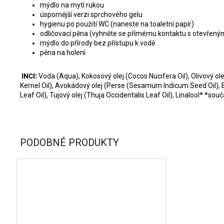
mýdlo na mytí rukou
úspornější verzi sprchového gelu
hygienu po použití WC (naneste na toaletní papír)
odličovací pěna (vyhněte se přímému kontaktu s otevřen
mýdlo do přírody bez přístupu k vodě
pěna na holení
INCI:
Voda (Aqua), Kokosový olej (Cocos Nucifera Oil), Olivový ole
Kernel Oil), Avokádový olej (Perse (Sesamum Indicum Seed Oil), Ex
Leaf Oil), Tujový olej (Thuja Occidentalis Leaf Oil), Linalool* *sou
PODOBNÉ PRODUKTY