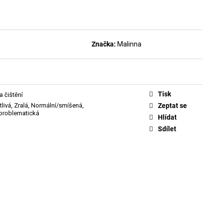
DLAKOVAČ GREEN™ &
LE REMOVER 50ML
Značka:
Malinna
Tisk
a čištění
tlivá
,
Zralá
,
Normální/smíšená
,
Zeptat se
problematická
Hlídat
Sdílet