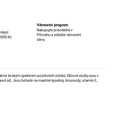
Věrnostní program
Nakupujte pravidelně v
dejní
Přírodnu a získáte věrnostní
2000 Kč
slevy.
ámé širokým spektrem pozitivních účinků. Klíčové složky jsou v
ed oil). Jsou bohaté na mastné kyseliny, limonoidy, vitamín E,