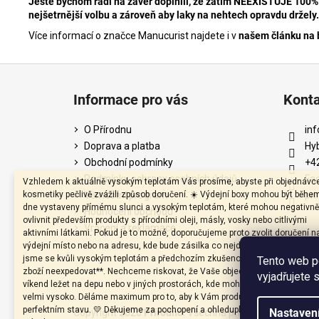
Ještě bychom rádi na závěr doplnili, že zatím NEEXISTUJE 100% př
nejšetrnější volbu a zároveň aby laky na nehtech opravdu držel
Více informací o značce Manucurist najdete i v
našem článku na 
Z
á
Informace pro vás
Kont
p
a
O Přírodnu
inf
t
Doprava a platba
Hy
í
Obchodní podmínky
+4
Podmínky ochrany osobních údajů
Fa
Vzhledem k aktuálně vysokým teplotám Vás prosíme, abyste při objednávc
kosmetiky pečlivě zvážili způsob doručení. ☀️ Výdejní boxy mohou být běhe
Věrnostní program
pri
dne vystaveny přímému slunci a vysokým teplotám, které mohou negativně
Hodnocení obchodu
ovlivnit především produkty s přírodními oleji, másly, vosky nebo citlivými
Vrácení a reklamace
aktivními látkami. Pokud je to možné, doporučujeme proto zvolit doručení n
výdejní místo nebo na adresu, kde bude zásilka co nejdříve převzata. Záro
jsme se kvůli vysokým teplotám a předchozím zkušenostem rozhodli **v p
Tento web p
zboží neexpedovat**. Nechceme riskovat, že Vaše objednávka zůstane pře
vyjadřujete 
víkend ležet na depu nebo v jiných prostorách, kde mohou teploty vystoupat
velmi vysoko. Děláme maximum pro to, aby k Vám produkty dorazily v
perfektním stavu. 💛 Děkujeme za pochopení a ohleduplnost k produktům. 
Nastaven
Copyright 2026
Přírodno
. Všechna práva vyhrazena.