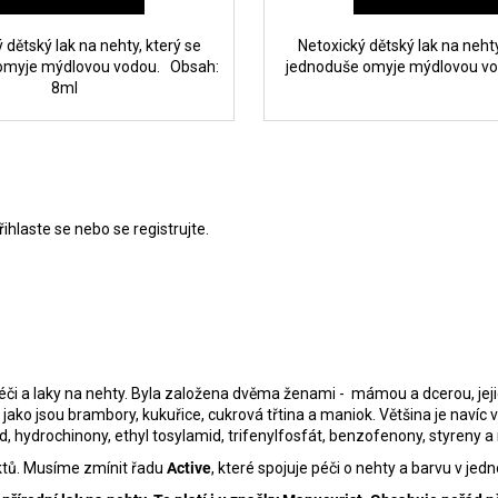
 dětský lak na nehty, který se
Netoxický dětský lak na nehty
omyje mýdlovou vodou. Obsah:
jednoduše omyje mýdlovou 
8ml
řihlaste se
nebo se
registrujte
.
i a laky na nehty. Byla založena dvěma ženami - mámou a dcerou, jejich 
, jako jsou brambory, kukuřice, cukrová třtina a maniok. Většina je navíc 
ehyd, hydrochinony, ethyl tosylamid, trifenylfosfát, benzofenony, styren
uktů. Musíme zmínit řadu
Active
, které spojuje péči o nehty a barvu v je