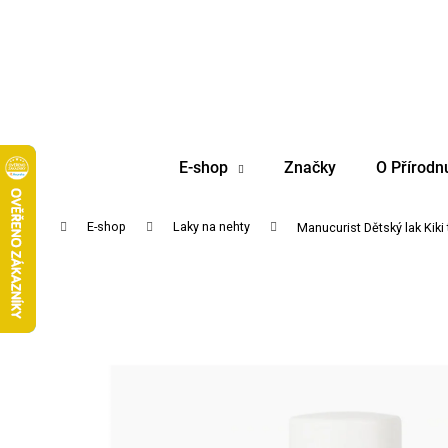
K
Přejít
na
o
obsah
Zpět
Zpět
š
do
do
í
obchodu
obchodu
k
E-shop
Značky
O Přírodn
Domů
E-shop
Laky na nehty
Manucurist Dětský lak Kiki 