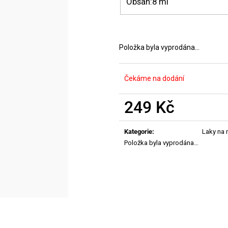
Obsah:
8 ml
MANUCURIST ACTIVE PLUMP AQUA
MANUCURIST O
GLAZED
ACTIVE - GENT
459 Kč
200 Kč
Položka byla vyprodána…
Čekáme na dodání
249 Kč
Měrná
cena:
Kategorie
:
Laky na 
Položka byla vyprodána…