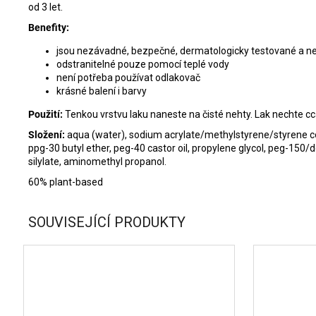
od 3 let.
Benefity:
jsou nezávadné, bezpečné, dermatologicky testované a n
odstranitelné pouze pomocí teplé vody
není potřeba používat odlakovač
krásné balení i barvy
Použití:
Tenkou vrstvu laku naneste na čisté nehty. Lak nechte 
Složení:
aqua (water), sodium acrylate/methylstyrene/styrene copo
ppg-30 butyl ether, peg-40 castor oil, propylene glycol, peg-150/
silylate, aminomethyl propanol.
60% plant-based
SOUVISEJÍCÍ PRODUKTY