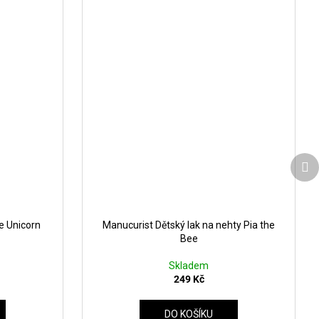
Da
pr
he Unicorn
Manucurist Dětský lak na nehty Pia the
Bee
Skladem
249 Kč
DO KOŠÍKU