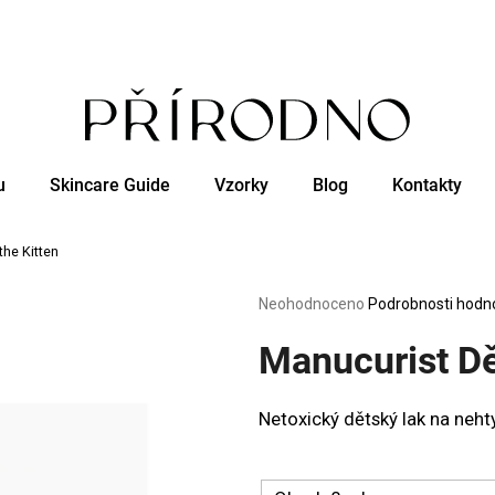
Co potřebujete najít?
u
Skincare Guide
Vzorky
Blog
Kontakty
HLEDAT
the Kitten
Doporučujeme
Průměrné
Neohodnoceno
Podrobnosti hodn
hodnocení
produktu
Manucurist Dět
je
0,0
z
Netoxický dětský lak na neh
5
hvězdiček.