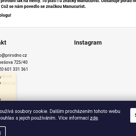
írodní lak na nehty. To platí i u značky Manucurist. Obsahuje pořád něj
y. Což se nám povedlo se značkou Manucurist.
blogu!
akt
Instagram
o
@
prirodno.cz
bešova 725/40
20 601 331 361
cebook
e
m
rodno.cz
a
veň
átky
oužívá soubory cookie. Dalším procházením tohoto webu
s
souhlas s jejich používáním.. Více informací
zde
.
Sledovat na Instagr
Tým
í