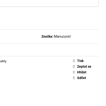
DLAKOVAČ GREEN™ &
LE REMOVER 50ML
Značka:
Manucurist
Tisk
nehty
Zeptat se
Hlídat
Sdílet