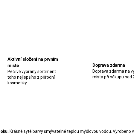
Aktivní složení na prvním
Doprava zdarma
místě
Doprava zdarma na vý
Pečlivě vybraný sortiment
místa při nákupu nad 
toho nejlepšího z přírodní
kosmetiky
ioku.
Krásné syté barvy smývatelné teplou mýdlovou vodou.
Vyrobeno ve