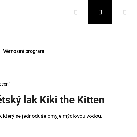
Hledat
Přihlášení
Nák
koš
Věrnostní program
ocení
ský lak Kiki the Kitten
ty, který se jednoduše omyje mýdlovou vodou.
Následující