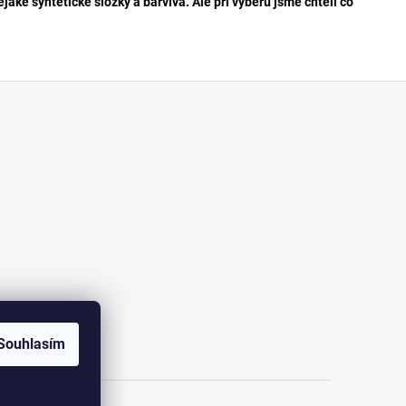
aké syntetické složky a barviva. Ale při výběru jsme chtěli co
Souhlasím
amu