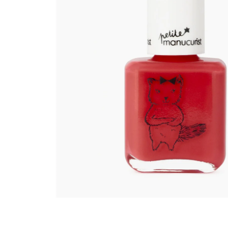
VZOREČEK
25 Kč