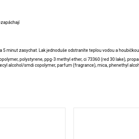
ezapáchají
cca 5 minut zasychat. Lak jednoduše odstraníte teplou vodou a houbičk
lymer, polystyrene, ppg-3 methyl ether, ci 73360 (red 30 lake), propaned
decyl alcohol/smdi copolymer, parfum (fragrance), mica, phenethyl alcoh