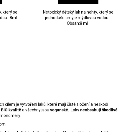
, který se
Netoxický dětský lak na nehty, který se
vodou. 8ml
jednoduše omyje mýdlovou vodou.
Obsah:8 ml
cílem je vytvoření laků, které mají čisté složení a neškodí
v
BIO kvalitě
a všechny jsou
veganské
.
Laky
neobsahují škodlivé
y a monomery.
dnom.