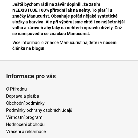
Ještě bychom rádi na závěr doplnili, že zatím
NEEXISTUJE 100% přírodní lak na nehty. To platí i u
značky Manucurist. Obsahuje pořád nějaké syntetické
složky a barviva. Ale při výběru jsme chtěli co nejšetrnější
volbu a zároveň aby laky na nehtech opravdu držely. Což
se nám povedlo se značkou Manucurist.
Více informací o značce Manucurist najdete i v
našem
článku na blogu!
Z
á
Informace pro vás
p
a
O Přírodnu
t
Doprava a platba
í
Obchodní podmínky
Podmínky ochrany osobních údajů
Věrnostní program
Hodnocení obchodu
Vrácení a reklamace