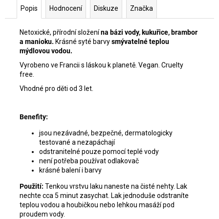
Popis
Hodnocení
Diskuze
Značka
Netoxické, přírodní složení
na bázi vody, kukuřice, brambor
a manioku.
Krásné syté barvy
smývatelné teplou
mýdlovou vodou.
Vyrobeno ve Francii s láskou k planetě. Vegan. Cruelty
free.
Vhodné pro děti od 3 let.
Benefity:
jsou nezávadné, bezpečné, dermatologicky
testované a nezapáchají
odstranitelné pouze pomocí teplé vody
není potřeba používat odlakovač
krásné balení i barvy
Použití:
Tenkou vrstvu laku naneste na čisté nehty. Lak
nechte cca 5 minut zasychat. Lak jednoduše odstraníte
teplou vodou a houbičkou nebo lehkou masáží pod
proudem vody.