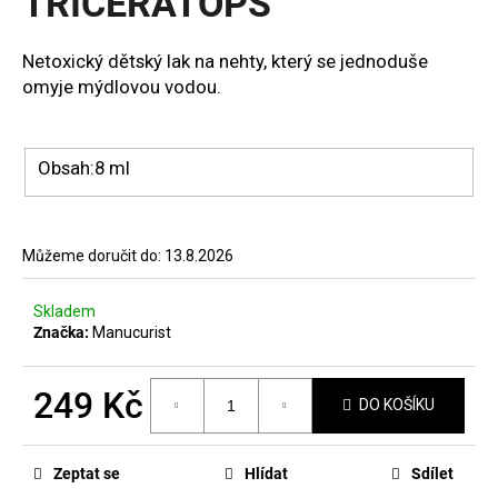
TRICERATOPS
č
hvězdiček.
u
j
Netoxický dětský lak na nehty, který se jednoduše
e
omyje mýdlovou vodou.
m
e
Obsah:
8 ml
MANUCURIST
ACTIVE
PLUMP
AQUA
Můžeme doručit do:
13.8.2026
GLAZED
459
Skladem
Kč
Značka:
Manucurist
249 Kč
DO KOŠÍKU
Měrná
cena:
Zeptat se
Hlídat
Sdílet