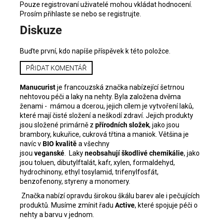
Pouze registrovaní uživatelé mohou vkládat hodnocení.
Prosím
přihlaste se
nebo se
registrujte
.
Diskuze
Buďte první, kdo napíše příspěvek k této položce.
PŘIDAT KOMENTÁŘ
Manucurist
je francouzská značka nabízející šetrnou
nehtovou péči a laky na nehty. Byla založena dvěma
ženami - mámou a dcerou, jejich cílem je vytvoření laků,
které mají čisté složení a neškodí zdraví. Jejich produkty
jsou složené primárně z
přírodních složek
, jako jsou
brambory, kukuřice, cukrová třtina a maniok. Většina je
navíc v
BIO kvalitě
a všechny
jsou
veganské
.
Laky
neobsahují škodlivé chemikálie
, jako
jsou toluen, dibutylftalát, kafr, xylen, formaldehyd,
hydrochinony, ethyl tosylamid, trifenylfosfát,
benzofenony, styreny a monomery.
Značka nabízí opravdu širokou škálu barev ale i pečujících
produktů. Musíme zmínit řadu
Active
, které spojuje péči o
nehty a barvu v jednom.