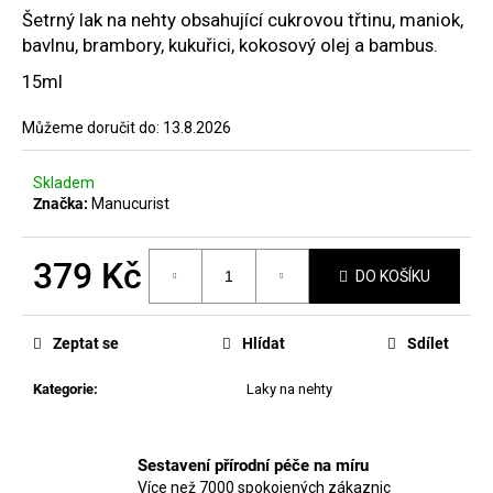
č
hvězdiček.
Šetrný lak na nehty obsahující cukrovou třtinu, maniok,
u
bavlnu, brambory, kukuřici, kokosový olej a bambus.
j
e
15ml
m
e
Můžeme doručit do:
13.8.2026
Skladem
HEMPTOUCH
Značka:
Manucurist
MINERAL
SHIELD
FACE
SUNSCREEN
379 Kč
DO KOŠÍKU
SPF
30
Měrná
(TÓNOVANÝ)
cena:
Zeptat se
Hlídat
Sdílet
50
Kč
Kategorie
:
Laky na nehty
Sestavení přírodní péče na míru
Více než 7000 spokojených zákaznic