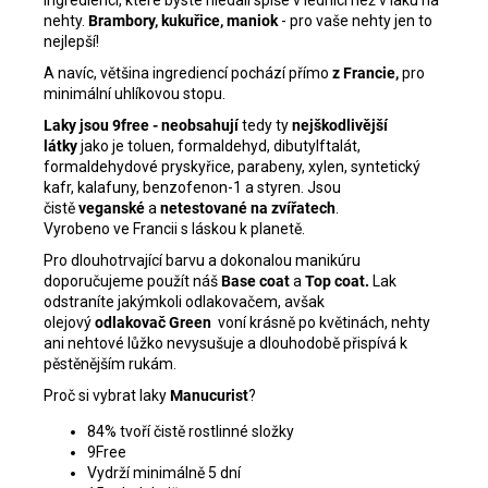
ingrediencí, které byste hledali spíše v lednici než v laku na
nehty.
Brambory, kukuřice, maniok
- pro vaše nehty jen to
nejlepší!
A navíc, většina ingrediencí pochází přímo
z Francie,
pro
minimální uhlíkovou stopu.
Laky jsou 9free - neobsahují
tedy ty
nejškodlivější
látky
jako je toluen, formaldehyd, dibutylftalát,
formaldehydové pryskyřice, parabeny, xylen, syntetický
kafr, kalafuny, benzofenon-1 a styren. Jsou
čistě
veganské
a
netestované na zvířatech
.
Vyrobeno ve Francii s láskou k planetě.
Pro dlouhotrvající barvu a dokonalou manikúru
doporučujeme použít náš
Base coat
a
Top coat
.
Lak
odstraníte jakýmkoli odlakovačem, avšak
olejový
odlakovač Green
voní krásně po květinách, nehty
ani nehtové lůžko nevysušuje a dlouhodobě přispívá k
pěstěnějším rukám.
Proč si vybrat laky
Manucurist
?
84% tvoří čistě rostlinné složky
9Free
Vydrží minimálně 5 dní