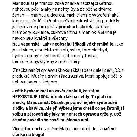
Manucurist
je francouzská značka nabízející šetrnou
nehtovou péči a laky na nehty. Byla založena dvěma
ženami - mámou a dcerou, jejich cílem je vytvoření laků,
které mají čisté složení a neškodí zdraví. Jejich produkty
jsou složené primárně z
přírodních složek
, jako jsou
brambory, kukuřice, cukrová třtina a maniok. Většina je
navíc v
BIO kvalitě
a všechny
jsou
veganské
.
Laky
neobsahují škodlivé chemikálie
, jako
jsou toluen, dibutylftalát, kafr, xylen, formaldehyd,
hydrochinony, ethyl tosylamid, trifenylfosfát,
benzofenony, styreny a monomery.
Značka nabízí opravdu širokou škálu barev ale i pečujících
produktů. Musíme zmínit řadu
Active
, které spojuje péči o
nehty a barvu v jednom.
Ještě bychom rádi na závěr doplnili, že zatím
NEEXISTUJE 100% přírodní lak na nehty. To platí i u
značky Manucurist. Obsahuje pořád nějaké syntetické
složky a barviva. Ale při výběru jsme chtěli co nejšetrnější
volbu a zároveň aby laky na nehtech opravdu držely. Což
se nám povedlo se značkou Manucurist.
Více informací o značce Manucurist najdete i v
našem
článku na blogu!