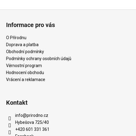
Z
á
Informace pro vás
p
a
O Přírodnu
t
Doprava a platba
í
Obchodní podmínky
Podmínky ochrany osobních údajů
Věrnostní program
Hodnocení obchodu
Vrácení a reklamace
Kontakt
info
@
prirodno.cz
Hybešova 725/40
+420 601 331 361