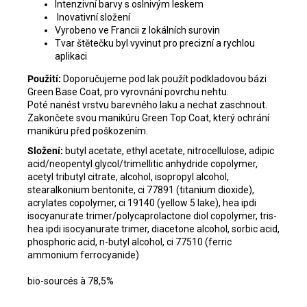
Intenzivní barvy s oslnivým leskem
Inovativní složení
Vyrobeno ve Francii z lokálních surovin
Tvar štětečku byl vyvinut pro precizní a rychlou
aplikaci
Použití:
Doporučujeme pod lak použít podkladovou bázi
Green Base Coat, pro vyrovnání povrchu nehtu.
Poté nanést vrstvu barevného laku a nechat zaschnout.
Zakončete svou manikúru Green Top Coat, který ochrání
manikúru před poškozením.
Složení:
butyl acetate, ethyl acetate, nitrocellulose, adipic
acid/neopentyl glycol/trimellitic anhydride copolymer,
acetyl tributyl citrate, alcohol, isopropyl alcohol,
stearalkonium bentonite, ci 77891 (titanium dioxide),
acrylates copolymer, ci 19140 (yellow 5 lake), hea ipdi
isocyanurate trimer/polycaprolactone diol copolymer, tris-
hea ipdi isocyanurate trimer, diacetone alcohol, sorbic acid,
phosphoric acid, n-butyl alcohol, ci 77510 (ferric
ammonium ferrocyanide)
bio-sourcés à 78,5%