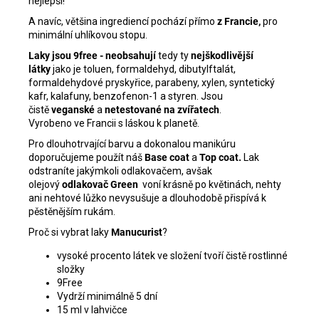
nejlepší!
A navíc, většina ingrediencí pochází přímo
z Francie,
pro
minimální uhlíkovou stopu.
Laky jsou 9free - neobsahují
tedy ty
nejškodlivější
látky
jako je toluen, formaldehyd, dibutylftalát,
formaldehydové pryskyřice, parabeny, xylen, syntetický
kafr, kalafuny, benzofenon-1 a styren. Jsou
čistě
veganské
a
netestované na zvířatech
.
Vyrobeno ve Francii s láskou k planetě.
Pro dlouhotrvající barvu a dokonalou manikúru
doporučujeme použít náš
Base coat
a
Top coat
.
Lak
odstraníte jakýmkoli odlakovačem, avšak
olejový
odlakovač Green
voní krásně po květinách, nehty
ani nehtové lůžko nevysušuje a dlouhodobě přispívá k
pěstěnějším rukám.
Proč si vybrat laky
Manucurist
?
vysoké procento látek ve složení tvoří čistě rostlinné
složky
9Free
Vydrží minimálně 5 dní
15 ml v lahvičce