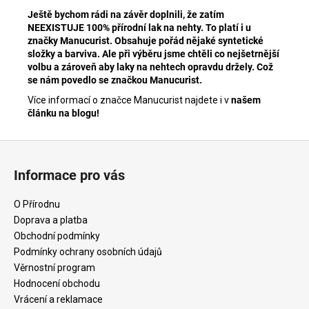
Ještě bychom rádi na závěr doplnili, že zatím
NEEXISTUJE 100% přírodní lak na nehty. To platí i u
značky Manucurist. Obsahuje pořád nějaké syntetické
složky a barviva. Ale při výběru jsme chtěli co nejšetrnější
volbu a zároveň aby laky na nehtech opravdu držely. Což
se nám povedlo se značkou Manucurist.
Více informací o značce Manucurist najdete i v
našem
článku na blogu!
Z
á
Informace pro vás
p
a
O Přírodnu
t
Doprava a platba
í
Obchodní podmínky
Podmínky ochrany osobních údajů
Věrnostní program
Hodnocení obchodu
Vrácení a reklamace