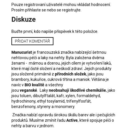
Pouze registrovaní uživatelé mohou vkládat hodnocení.
Prosím
přihlaste se
nebo se
registrujte
.
Diskuze
Buďte první, kdo napíše příspěvek k této položce.
PŘIDAT KOMENTÁŘ
Manucurist
je francouzská značka nabízející šetrnou
nehtovou péči a laky na nehty. Byla založena dvěma
ženami - mámou a dcerou, jejich cílem je vytvoření laků,
které mají čisté složení a neškodí zdraví. Jejich produkty
jsou složené primárně z
přírodních složek
, jako jsou
brambory, kukuřice, cukrová třtina a maniok. Většina je
navíc v
BIO kvalitě
a všechny
jsou
veganské
.
Laky
neobsahují škodlivé chemikálie
, jako
jsou toluen, dibutylftalát, kafr, xylen, formaldehyd,
hydrochinony, ethyl tosylamid, trifenylfosfát,
benzofenony, styreny a monomery.
Značka nabízí opravdu širokou škálu barev ale i pečujících
produktů. Musíme zmínit řadu
Active
, které spojuje péči o
nehty a barvu v jednom.