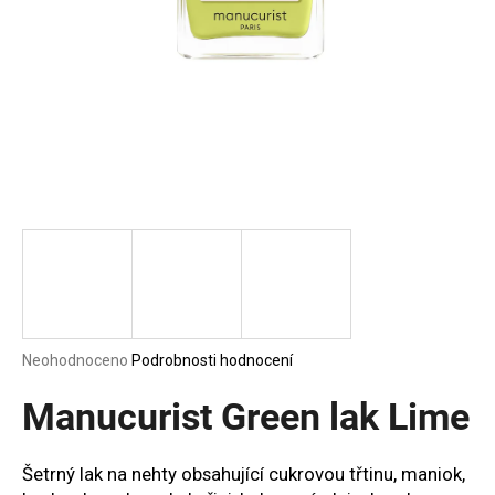
a
j
í
t
?
HLEDAT
D
Průměrné
Neohodnoceno
Podrobnosti hodnocení
o
hodnocení
p
produktu
Manucurist Green lak Lime
o
je
0,0
r
z
u
Šetrný lak na nehty obsahující cukrovou třtinu, maniok,
5