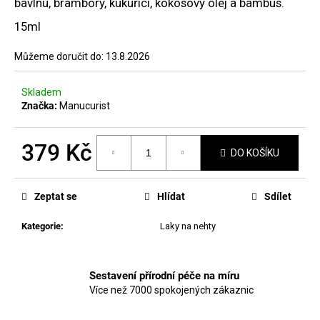
č
bavlnu, brambory, kukuřici, kokosový olej a bambus.
hvězdiček.
u
15ml
j
e
Můžeme doručit do:
13.8.2026
m
e
Skladem
Značka:
Manucurist
MANUCURIST
ODLAKOVAČ
379 Kč
GREEN™
DO KOŠÍKU
&
ACTIVE
Měrná
-
cena:
GENTLE
Zeptat se
Hlídat
Sdílet
REMOVER
50ML
Kategorie
:
Laky na nehty
200
Kč
Sestavení přírodní péče na míru
Více než 7000 spokojených zákaznic