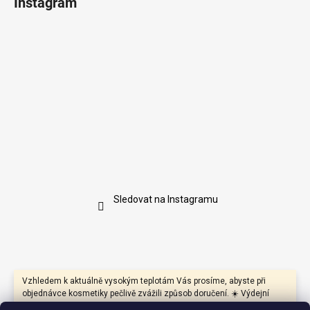
Instagram
Sledovat na Instagramu
Vzhledem k aktuálně vysokým teplotám Vás prosíme, abyste při
objednávce kosmetiky pečlivě zvážili způsob doručení. ☀️ Výdejní
boxy mohou být během dne vystaveny přímému slunci a vysokým