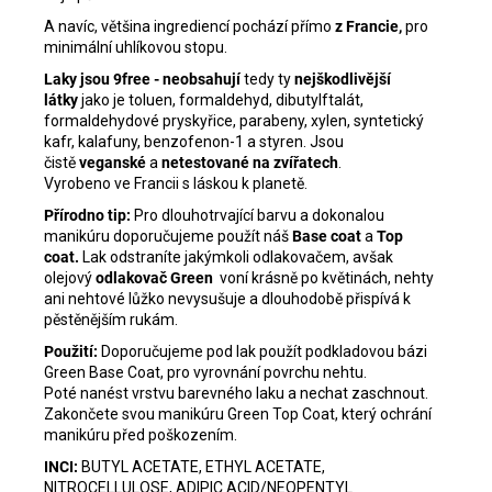
A navíc, většina ingrediencí pochází přímo
z Francie,
pro
minimální uhlíkovou stopu.
Laky jsou 9free - neobsahují
tedy ty
nejškodlivější
látky
jako je toluen, formaldehyd, dibutylftalát,
formaldehydové pryskyřice, parabeny, xylen, syntetický
kafr, kalafuny, benzofenon-1 a styren. Jsou
čistě
veganské
a
netestované na zvířatech
.
Vyrobeno ve Francii s láskou k planetě.
Přírodno tip:
Pro dlouhotrvající barvu a dokonalou
manikúru doporučujeme použít náš
Base coat
a
Top
coat
.
Lak odstraníte jakýmkoli odlakovačem, avšak
olejový
odlakovač Green
voní krásně po květinách, nehty
ani nehtové lůžko nevysušuje a dlouhodobě přispívá k
pěstěnějším rukám.
Použití:
Doporučujeme pod lak použít podkladovou bázi
Green Base Coat, pro vyrovnání povrchu nehtu.
Poté nanést vrstvu barevného laku a nechat zaschnout.
Zakončete svou manikúru Green Top Coat, který ochrání
manikúru před poškozením.
INCI:
BUTYL ACETATE, ETHYL ACETATE,
NITROCELLULOSE, ADIPIC ACID/NEOPENTYL