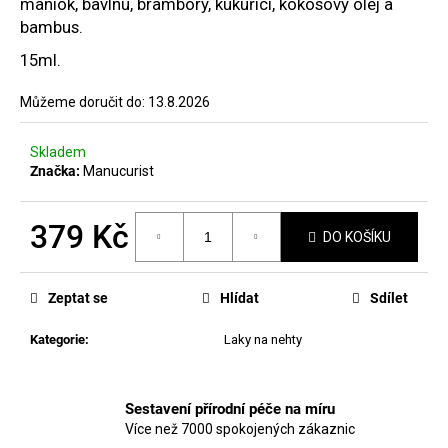
č
maniok, bavlnu, brambory, kukuřici, kokosový olej a
hvězdiček.
u
bambus.
j
15ml.
e
m
Můžeme doručit do:
13.8.2026
e
Skladem
MALINNA
Značka:
Manucurist
FACE
WASH
100
379 Kč
DO KOŠÍKU
ML
Měrná
375
cena:
Kč
Zeptat se
Hlídat
Sdílet
Kategorie
:
Laky na nehty
Sestavení přírodní péče na míru
Více než 7000 spokojených zákaznic