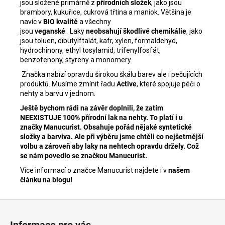
jsou složené primárně z
přírodních složek
, jako jsou
brambory, kukuřice, cukrová třtina a maniok. Většina je
navíc v
BIO kvalitě
a všechny
jsou
veganské
.
Laky
neobsahují škodlivé chemikálie
, jako
jsou toluen, dibutylftalát, kafr, xylen, formaldehyd,
hydrochinony, ethyl tosylamid, trifenylfosfát,
benzofenony, styreny a monomery.
Značka nabízí opravdu širokou škálu barev ale i pečujících
produktů. Musíme zmínit řadu
Active
, které spojuje péči o
nehty a barvu v jednom.
Ještě bychom rádi na závěr doplnili, že zatím
NEEXISTUJE 100% přírodní lak na nehty. To platí i u
značky Manucurist. Obsahuje pořád nějaké syntetické
složky a barviva. Ale při výběru jsme chtěli co nejšetrnější
volbu a zároveň aby laky na nehtech opravdu držely. Což
se nám povedlo se značkou Manucurist.
Více informací o značce Manucurist najdete i v
našem
článku na blogu!
Z
á
Informace pro vás