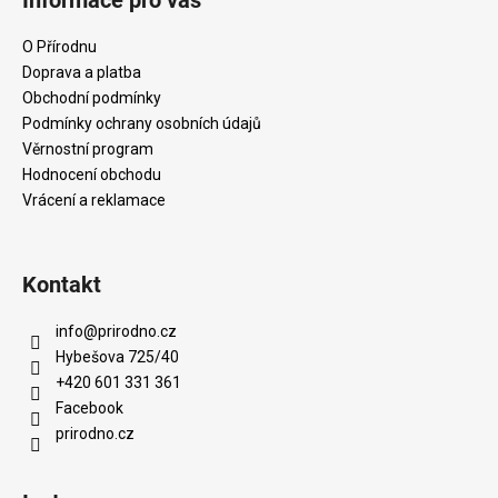
p
a
O Přírodnu
t
Doprava a platba
í
Obchodní podmínky
Podmínky ochrany osobních údajů
Věrnostní program
Hodnocení obchodu
Vrácení a reklamace
Kontakt
info
@
prirodno.cz
Hybešova 725/40
+420 601 331 361
Facebook
prirodno.cz