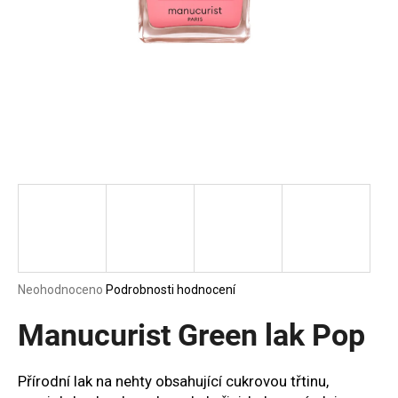
a
j
í
t
?
HLEDAT
D
Průměrné
Neohodnoceno
Podrobnosti hodnocení
o
hodnocení
p
produktu
Manucurist Green lak Pop
o
je
0,0
r
z
u
Přírodní lak na nehty obsahující cukrovou třtinu,
5