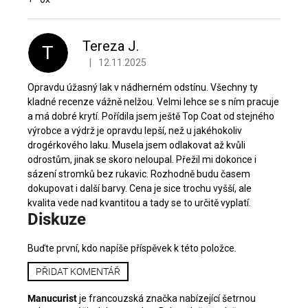
V
ý
p
Tereza J.
T
i
|
12.11.2025
Hodnocení produktu je 5 z 5 hvězdiček.
s
h
Opravdu úžasný lak v nádherném odstínu. Všechny ty
o
kladné recenze vážně nelžou. Velmi lehce se s ním pracuje
d
a má dobré krytí. Pořídila jsem ještě Top Coat od stejného
n
výrobce a výdrž je opravdu lepší, než u jakéhokoliv
drogérkového laku. Musela jsem odlakovat až kvůli
o
odrostům, jinak se skoro neloupal. Přežil mi dokonce i
c
sázení stromků bez rukavic. Rozhodně budu časem
e
dokupovat i další barvy. Cena je sice trochu vyšší, ale
n
kvalita vede nad kvantitou a tady se to určitě vyplatí.
í
Diskuze
Buďte první, kdo napíše příspěvek k této položce.
PŘIDAT KOMENTÁŘ
Manucurist
je francouzská značka nabízející šetrnou