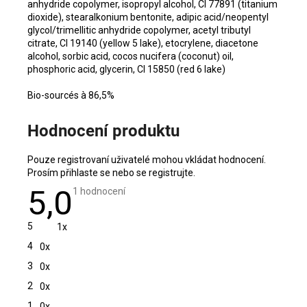
anhydride copolymer, isopropyl alcohol, CI 77891 (titanium
dioxide), stearalkonium bentonite, adipic acid/neopentyl
glycol/trimellitic anhydride copolymer, acetyl tributyl
citrate, CI 19140 (yellow 5 lake), etocrylene, diacetone
alcohol, sorbic acid, cocos nucifera (coconut) oil,
phosphoric acid, glycerin, CI 15850 (red 6 lake)
Bio-sourcés à 86,5%
Hodnocení produktu
Pouze registrovaní uživatelé mohou vkládat hodnocení.
Prosím
přihlaste se
nebo se
registrujte
.
5,0
Průměrné
1 hodnocení
hodnocení
produktu
je
5
1x
5,0
z
4
0x
5
hvězdiček.
3
0x
2
0x
1
0x