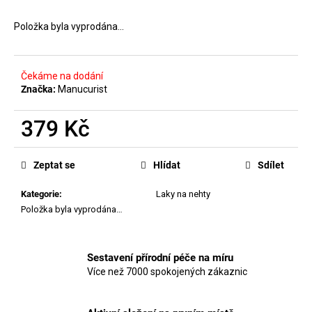
č
hvězdiček.
u
Položka byla vyprodána…
j
e
m
e
Čekáme na dodání
Značka:
Manucurist
MANUCURIST
379 Kč
GEL
LIKE
Měrná
TOP
cena:
Zeptat se
Hlídat
Sdílet
COAT
410
Kategorie
:
Laky na nehty
Kč
Položka byla vyprodána…
Sestavení přírodní péče na míru
Více než 7000 spokojených zákaznic