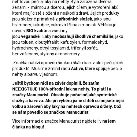
nehtovou péči a laky na nehty. Byla založena dvěma
ženami - mámou a dcerou, jejich cílem je vytvoření laků,
které mají čisté složení a neškodí zdraví. Jejich produkty
jsou složené primárně z
přírodních složek
, jako jsou
brambory, kukuřice, cukrová třtina a maniok. Většina je
navíc v
BIO kvalitě
a všechny
jsou
veganské
.
Laky
neobsahují škodlivé chemikálie
, jako
jsou toluen, dibutylftalát, kafr, xylen, formaldehyd,
hydrochinony, ethyl tosylamid, trifenylfosfát,
benzofenony, styreny a monomery.
Značka nabízí opravdu širokou škálu barev ale i pečujících
produktů. Musíme zmínit řadu
Active
, které spojuje péči o
nehty a barvu v jednom.
Ještě bychom rádi na závěr doplnili, že zatím
NEEXISTUJE 100% přírodní lak na nehty. To platí i u
značky Manucurist. Obsahuje pořád nějaké syntetické
složky a barviva. Ale při výběru jsme chtěli co nejšetrnější
volbu a zároveň aby laky na nehtech opravdu držely. Což
se nám povedlo se značkou Manucurist.
Více informací o značce Manucurist najdete i v
našem
článku na blogu!