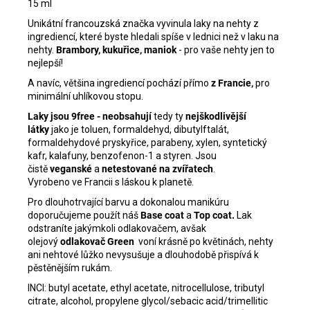
15 ml
Unikátní francouzská značka vyvinula laky na nehty z
ingrediencí, které byste hledali spíše v lednici než v laku na
nehty.
Brambory, kukuřice, maniok
- pro vaše nehty jen to
nejlepší!
A navíc, většina ingrediencí pochází přímo
z Francie,
pro
minimální uhlíkovou stopu.
Laky jsou 9free - neobsahují
tedy ty
nejškodlivější
látky
jako je toluen, formaldehyd, dibutylftalát,
formaldehydové pryskyřice, parabeny, xylen, syntetický
kafr, kalafuny, benzofenon-1 a styren. Jsou
čistě
veganské
a
netestované na zvířatech
.
Vyrobeno ve Francii s láskou k planetě.
Pro dlouhotrvající barvu a dokonalou manikúru
doporučujeme použít náš
Base coat
a
Top coat.
Lak
odstraníte jakýmkoli odlakovačem, avšak
olejový
odlakovač Green
voní krásně po květinách, nehty
ani nehtové lůžko nevysušuje a dlouhodobě přispívá k
pěstěnějším rukám.
INCI:
butyl acetate, ethyl acetate, nitrocellulose, tributyl
citrate, alcohol, propylene glycol/sebacic acid/trimellitic