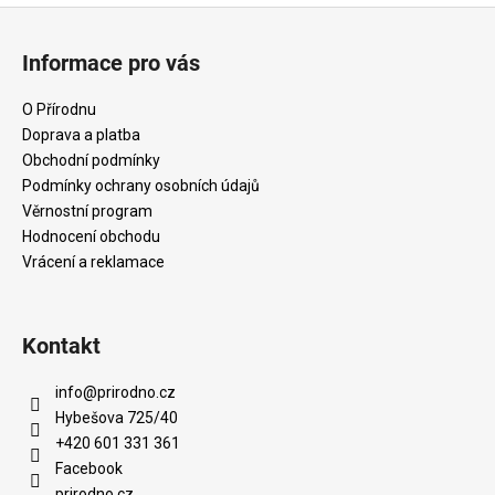
Z
á
Informace pro vás
p
a
O Přírodnu
t
Doprava a platba
í
Obchodní podmínky
Podmínky ochrany osobních údajů
Věrnostní program
Hodnocení obchodu
Vrácení a reklamace
Kontakt
info
@
prirodno.cz
Hybešova 725/40
+420 601 331 361
Facebook
prirodno.cz