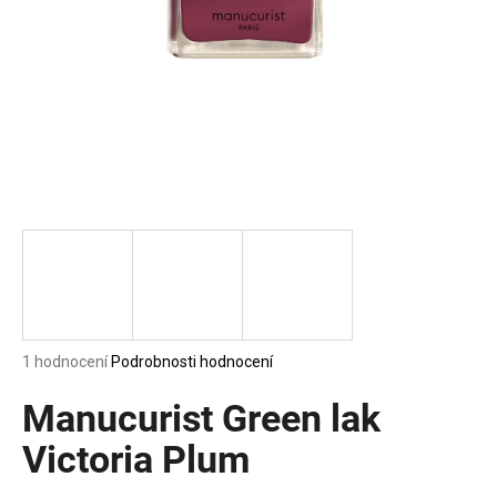
a
j
í
t
?
HLEDAT
D
Průměrné
1 hodnocení
Podrobnosti hodnocení
o
hodnocení
p
produktu
Manucurist Green lak
o
je
5,0
Victoria Plum
r
z
u
5