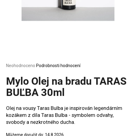
a
j
í
t
?
Průměrné
Neohodnoceno
Podrobnosti hodnocení
HLEDAT
hodnocení
produktu
Mylo Olej na bradu TARAS
je
0,0
BUĽBA 30ml
z
D
5
o
hvězdiček.
Olej na vousy Taras Bulba je inspirován legendárním
p
kozákem z díla
Taras Bulba
- symbolem odvahy,
o
svobody a nezkrotného ducha.
r
u
Můžeme doručit do:
14.8.2026