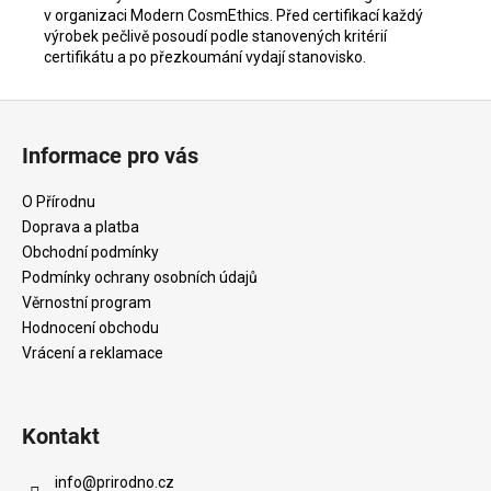
v organizaci Modern CosmEthics. Před certifikací každý
výrobek pečlivě posoudí podle stanovených kritérií
certifikátu a po přezkoumání vydají stanovisko.
Z
á
Informace pro vás
p
a
O Přírodnu
t
Doprava a platba
í
Obchodní podmínky
Podmínky ochrany osobních údajů
Věrnostní program
Hodnocení obchodu
Vrácení a reklamace
Kontakt
info
@
prirodno.cz