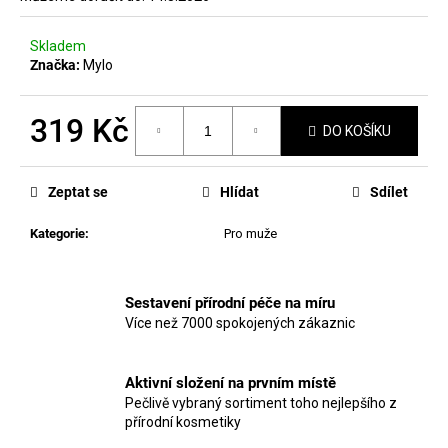
č
u
j
Skladem
e
Značka:
Mylo
m
e
319 Kč
DO KOŠÍKU
Měrná
MANUCURIST
cena:
ACTIVE
Zeptat se
Hlídat
Sdílet
PLUMP
AQUA
Kategorie
:
Pro muže
GLAZED
459
Kč
Sestavení přírodní péče na míru
Více než 7000 spokojených zákaznic
Aktivní složení na prvním místě
Pečlivě vybraný sortiment toho nejlepšího z
přírodní kosmetiky