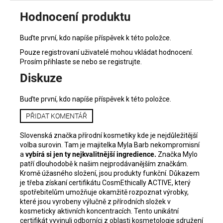
Hodnocení produktu
Buďte první, kdo napíše příspěvek k této položce.
Pouze registrovaní uživatelé mohou vkládat hodnocení.
Prosím
přihlaste se
nebo se
registrujte
.
Diskuze
Buďte první, kdo napíše příspěvek k této položce.
PŘIDAT KOMENTÁŘ
Slovenská značka přírodní kosmetiky kde je nejdůležitější
volba surovin. Tam je majitelka Myla Barb nekompromisní
a
vybírá si jen ty nejkvalitnější ingredience.
Značka Mylo
patří dlouhodobě k našim nejprodávanějším značkám.
Kromě úžasného složení, jsou produkty funkční. Důkazem
je třeba získaní certifikátu
CosmEthically ACTIVE, který
spotřebitelům umožňuje okamžitě rozpoznat výrobky,
které jsou vyrobeny výlučně z přírodních složek v
kosmeticky aktivních koncentracích. Tento unikátní
certifikát vyvinuli odborníci z oblasti kosmetologie sdružení