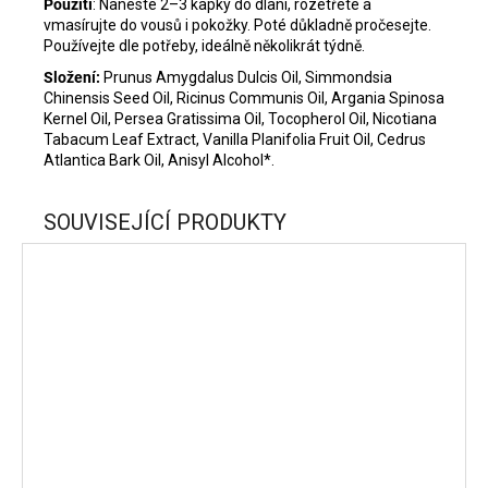
Použití
: Naneste 2–3 kapky do dlaní, rozetřete a
vmasírujte do vousů i pokožky. Poté důkladně pročesejte.
Používejte dle potřeby, ideálně několikrát týdně.
Složení:
Prunus Amygdalus Dulcis Oil, Simmondsia
Chinensis Seed Oil, Ricinus Communis Oil, Argania Spinosa
Kernel Oil, Persea Gratissima Oil, Tocopherol Oil, Nicotiana
Tabacum Leaf Extract, Vanilla Planifolia Fruit Oil, Cedrus
Atlantica Bark Oil, Anisyl Alcohol*.
SOUVISEJÍCÍ PRODUKTY