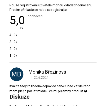
Pouze registrovaní uživatelé mohou vkládat hodnocení.
Prosím
přihlaste se
nebo se
registrujte
.
5,0
Průměrné
1 hodnocení
hodnocení
produktu
je
5
1x
5,0
z
4
0x
5
hvězdiček.
3
0x
2
0x
1
0x
V
ý
p
Monika Březinová
MB
i
|
22.6.2024
Hodnocení produktu je 5 z 5 hvězdiček.
s
h
Kvalita tady rozhodně odpovídá ceně! Snad každé ráno
o
mám pleť o pár let mladší. Velmi příjemný produkt ❤️
Diskuze
d
n