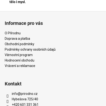
tělo i mysl.
Z
á
Informace pro vás
p
a
O Přírodnu
t
Doprava a platba
í
Obchodní podmínky
Podmínky ochrany osobních údajů
Věrnostní program
Hodnocení obchodu
Vrácení a reklamace
Kontakt
info
@
prirodno.cz
Hybešova 725/40
+420 601 331 361