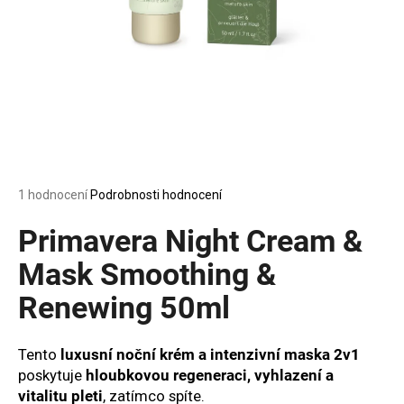
a
j
í
t
?
Průměrné
1 hodnocení
Podrobnosti hodnocení
HLEDAT
hodnocení
produktu
Primavera Night Cream &
je
5,0
Mask Smoothing &
z
D
Renewing 50ml
5
o
hvězdiček.
p
o
Tento
luxusní noční krém a intenzivní maska 2v1
r
poskytuje
hloubkovou regeneraci, vyhlazení a
u
vitalitu pleti
, zatímco spíte.