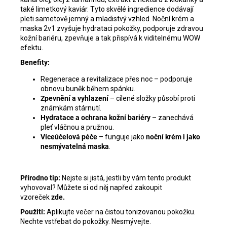
také limetkový kaviár. Tyto skvělé ingredience dodávají
pleti sametově jemný a mladistvý vzhled. Noční krém a
maska 2v1 zvyšuje hydrataci pokožky, podporuje zdravou
kožní bariéru, zpevňuje a tak přispívá k viditelnému WOW
efektu.
Benefity:
Regenerace a revitalizace přes noc – podporuje
obnovu buněk během spánku.
Zpevnění a vyhlazení
– cílené složky působí proti
známkám stárnutí.
Hydratace a ochrana kožní bariéry
– zanechává
pleť vláčnou a pružnou.
Víceúčelová péče
– funguje jako
noční krém i jako
nesmývatelná maska
.
Přírodno tip:
Nejste si jistá, jestli by vám tento produkt
vyhovoval? Můžete si od něj napřed zakoupit
vzoreček
zde.
Použití:
Aplikujte večer na čistou tonizovanou pokožku.
Nechte vstřebat do pokožky. Nesmývejte.