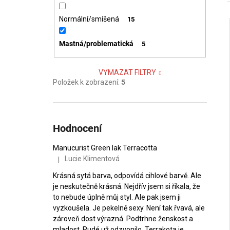
Normální/smíšená
15
Mastná/problematická
5
i
VYMAZAT FILTRY
Položek k zobrazení:
5
Hodnocení
Manucurist Green lak Terracotta
Lucie Klimentová
|
Hodnocení produktu je 5 z 5 hvězdiček.
Krásná sytá barva, odpovídá cihlové barvě. Ale
je neskutečně krásná. Nejdřív jsem si říkala, že
to nebude úplně můj styl. Ale pak jsem ji
vyzkoušela. Je pekelně sexy. Není tak řvavá, ale
zároveň dost výrazná. Podtrhne ženskost a
mladost. Rudé už odzvonilo. Terrakota je