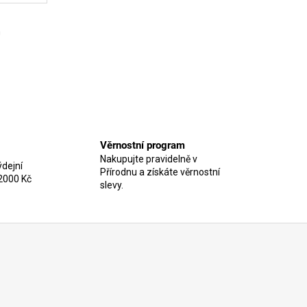
m
Věrnostní program
Nakupujte pravidelně v
dejní
Přírodnu a získáte věrnostní
2000 Kč
slevy.