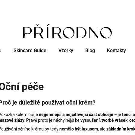
Co potřebujete najít?
u
Skincare Guide
Vzorky
Blog
Kontakty
HLEDAT
Doporučujeme
Oční péče
Proč je důležité používat oční krém?
Pokožka kolem očí je
nejjemnější a nejcitlivější část obličeje
– je
tenčí 
mazové žlázy
. Právě proto je náchylnější ke
vysoušení, tvorbě vrásek, 
Používání očního krému by tedy
nemělo být luxusem
, ale
základním kro