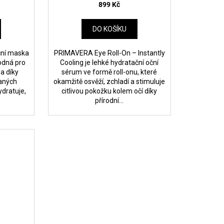
899 Kč
DO KOŠÍKU
ční maska
PRIMAVERA Eye Roll-On – Instantly
hodná pro
Cooling je lehké hydratační oční
 a díky
sérum ve formě roll-onu, které
vaných
okamžitě osvěží, zchladí a stimuluje
ydratuje,
citlivou pokožku kolem očí díky
přírodní...