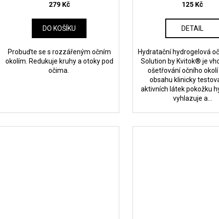
279 Kč
125 Kč
DO KOŠÍKU
DETAIL
Probuďte se s rozzářeným očním
Hydratační hydrogelová o
okolím. Redukuje kruhy a otoky pod
​​Solution by Kvitok® je v
očima.
ošetřování očního okolí
obsahu klinicky testo
aktivních látek pokožku h
vyhlazuje a...