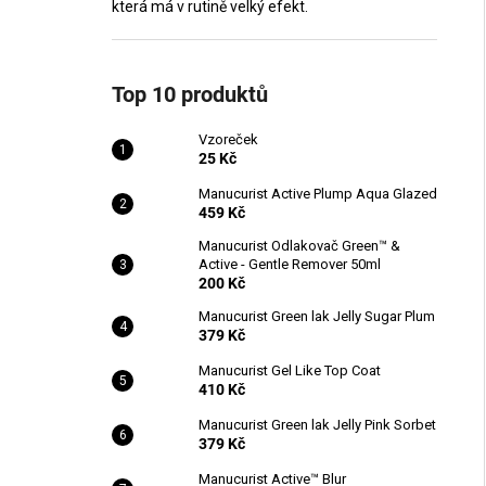
která má v rutině velký efekt.
Top 10 produktů
Vzoreček
25 Kč
Manucurist Active Plump Aqua Glazed
459 Kč
Manucurist Odlakovač Green™ &
Active - Gentle Remover 50ml
200 Kč
Manucurist Green lak Jelly Sugar Plum
379 Kč
Manucurist Gel Like Top Coat
410 Kč
Manucurist Green lak Jelly Pink Sorbet
379 Kč
Manucurist Active™ Blur