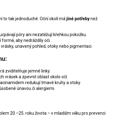
DLAKOVAČ GREEN™ &
LE REMOVER 50ML
ení to tak jednoduché. Oční okolí má
jiné potřeby
než
eucpávají póry ani nezatěžují křehkou pokožku.
í formě, aby nedráždily oči.
– vrásky, unavený pohled, otoky nebo pigmentaci.
mu:
 zviditelňuje jemné linky.
 vrásek a zpevnit oblast okolo očí.
acinamidem redukují tmavé kruhy a otoky.
ůsobené únavou či alergiemi.
ž kolem 20.–25. roku života – v mladším věku pro prevenci