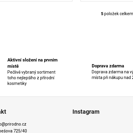
5
položek celke
O
v
l
á
d
a
c
Aktivní složení na prvním
í
Doprava zdarma
místě
p
Doprava zdarma na vý
Pečlivě vybraný sortiment
r
místa při nákupu nad 
toho nejlepšího z přírodní
v
kosmetiky
k
y
v
ý
akt
Instagram
p
i
o
@
prirodno.cz
s
bešova 725/40