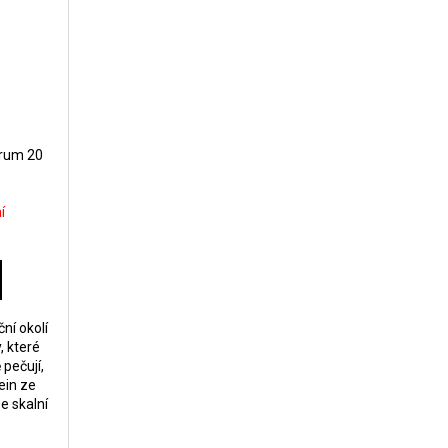
érum 20
í
ní okolí
, které
 pečují,
fein ze
e skalní