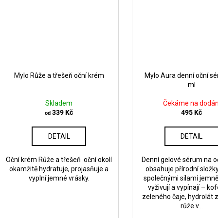
Mylo Růže a třešeň oční krém
Mylo Aura denní oční s
ml
Skladem
Čekáme na dodán
339 Kč
495 Kč
od
DETAIL
DETAIL
Oční krém Růže a třešeň oční okolí
Denní gelové sérum na oč
okamžitě hydratuje, projasňuje a
obsahuje přírodní složky
vyplní jemné vrásky.
společnými silami jemně
vyživují a vypínají – ko
zeleného čaje, hydrolát z
růže v...