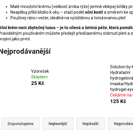
Malé množství krému (velikost zrnka rýže) jemně vklepej bříšky prst
Neaplikuj příliš blízko k oku – stačí podél
oční kosti
a směrem ke s
Používej ráno i večer, ideálně na vyčištěnou a tonizovanou pleť.
Oční krém není zbytečný luxus – je to cílená a šetrná péče, která pomáh
Pravidelným používáním můžete předejít předčasnému stárnutí pleti a zm
projeví jako první.
Nejprodávanější
Solution by 
Vzoreček
Hydratační
Skladem
hydrogelová
25 Kč
maska/Hydr
hydrogel ey
Čekáme na 
125 Kč
Ř
a
Doporučujeme
Nejlevnější
Nejdražší
Nejprodáva
z