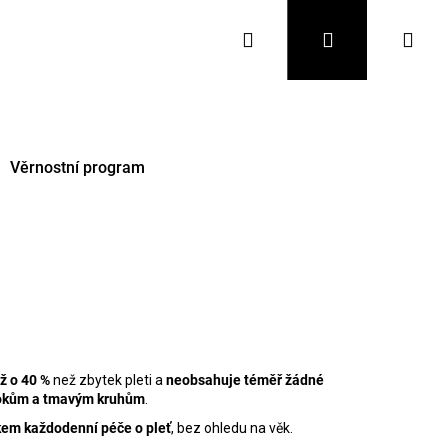
Hledat
Přihlášení
Nák
koš
Věrnostní program
až o 40 %
než zbytek pleti a
neobsahuje téměř žádné
Následující
otokům a tmavým kruhům
.
kem každodenní péče o pleť
, bez ohledu na věk.