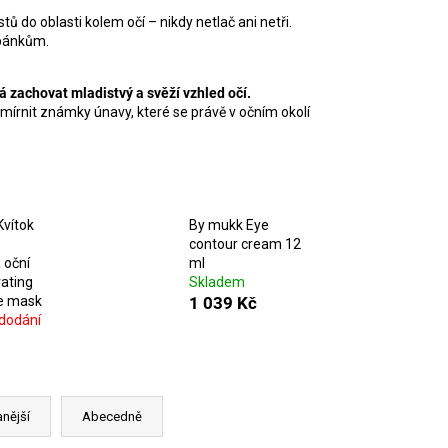
ů do oblasti kolem očí – nikdy netlač ani netři.
pánkům.
á zachovat mladistvý a svěží vzhled očí.
írnit známky únavy, které se právě v očním okolí
Kvítok
By mukk Eye
contour cream 12
 oční
ml
ating
Skladem
e mask
1 039 Kč
dodání
nější
Abecedně