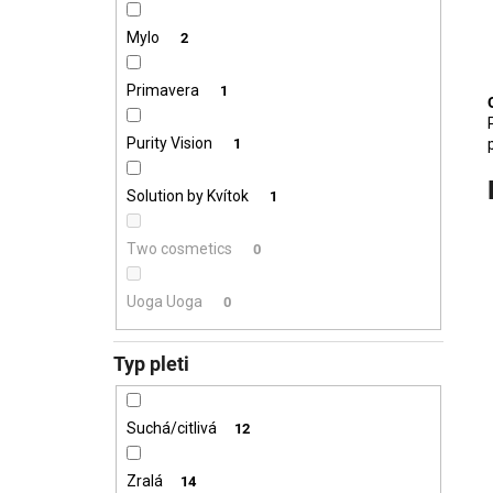
Mylo
2
Primavera
1
Purity Vision
1
Solution by Kvítok
1
Two cosmetics
0
Uoga Uoga
0
Typ pleti
Suchá/citlivá
12
Zralá
14