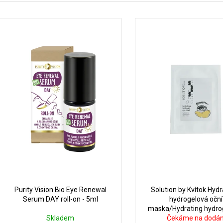
e
V
n
ý
í
p
p
r
s
o
p
d
r
u
o
k
d
t
u
ů
k
t
ů
Purity Vision Bio Eye Renewal
Solution by Kvítok Hydr
Serum DAY roll-on - 5ml
hydrogelová oční
maska/Hydrating hydro
Skladem
Čekáme na dodán
mask