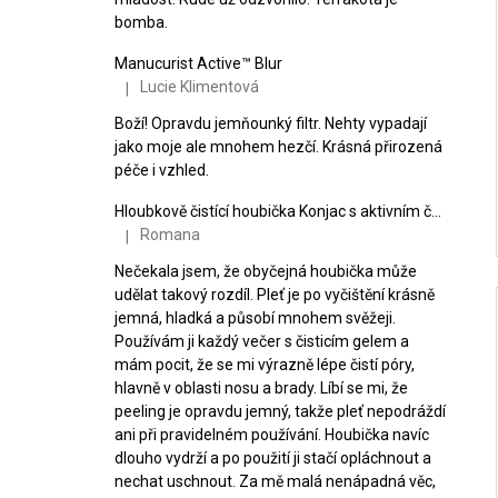
bomba.
Manucurist Active™ Blur
Lucie Klimentová
|
Hodnocení produktu je 5 z 5 hvězdiček.
Boží! Opravdu jemňounký filtr. Nehty vypadají
jako moje ale mnohem hezčí. Krásná přirozená
péče i vzhled.
Hloubkově čistící houbička Konjac s aktivním černým uhlím
Romana
|
Hodnocení produktu je 5 z 5 hvězdiček.
Nečekala jsem, že obyčejná houbička může
udělat takový rozdíl. Pleť je po vyčištění krásně
jemná, hladká a působí mnohem svěžeji.
Používám ji každý večer s čisticím gelem a
mám pocit, že se mi výrazně lépe čistí póry,
hlavně v oblasti nosu a brady. Líbí se mi, že
peeling je opravdu jemný, takže pleť nepodráždí
ani při pravidelném používání. Houbička navíc
dlouho vydrží a po použití ji stačí opláchnout a
nechat uschnout. Za mě malá nenápadná věc,