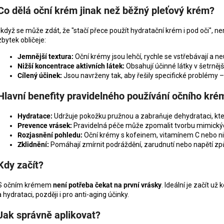
MANUCURIST ACTIVE PLUMP AQUA
MANUCURIST O
Co dělá oční krém jinak než běžný pleťový krém?
GLAZED
ACTIVE - GENT
459 Kč
200 Kč
I když se může zdát, že "stačí přece použít hydratační krém i pod oči", n
zbytek obličeje:
Jemnější textura:
Oční krémy jsou lehčí, rychle se vstřebávají a n
Nižší koncentrace aktivních látek:
Obsahují účinné látky v šetrnějš
Cílený účinek:
Jsou navrženy tak, aby řešily specifické problémy 
Hlavní benefity pravidelného používání očního kré
Hydratace:
Udržuje pokožku pružnou a zabraňuje dehydrataci, která
Prevence vrásek:
Pravidelná péče může zpomalit tvorbu mimických
Rozjasnění pohledu:
Oční krémy s kofeinem, vitamínem C nebo ni
Zklidnění:
Pomáhají zmírnit podráždění, zarudnutí nebo napětí zp
Kdy začít?
S očním krémem
není potřeba čekat na první vrásky
. Ideální je začít u
a hydrataci, později i pro anti-aging účinky.
Jak správně aplikovat?