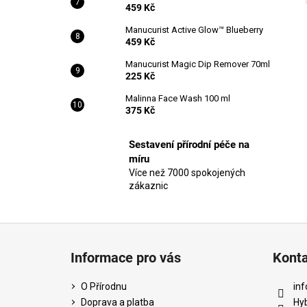
459 Kč
Manucurist Active Glow™ Blueberry
459 Kč
Manucurist Magic Dip Remover 70ml
225 Kč
Malinna Face Wash 100 ml
375 Kč
Sestavení přírodní péče na
míru
Více než 7000 spokojených
zákaznic
Z
á
Informace pro vás
Kont
p
a
O Přírodnu
inf
t
Doprava a platba
Hy