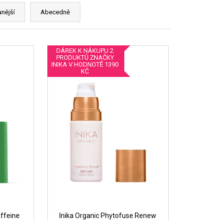
nější
Abecedně
DÁREK K NÁKUPU 2
PRODUKTŮ ZNAČKY
INIKA V HODNOTĚ 1390
KČ
ffeine
Inika Organic Phytofuse Renew