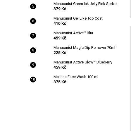
Manucurist Green lak Jelly Pink Sorbet
379 Kč
Manucurist Gel Like Top Coat
410 Kč
Manucurist Active™ Blur
459 Kč
Manucurist Magic Dip Remover 70ml
225 Kč
Manucurist Active Glow™ Blueberry
459 Kč
Malinna Face Wash 100 ml
375 Kč