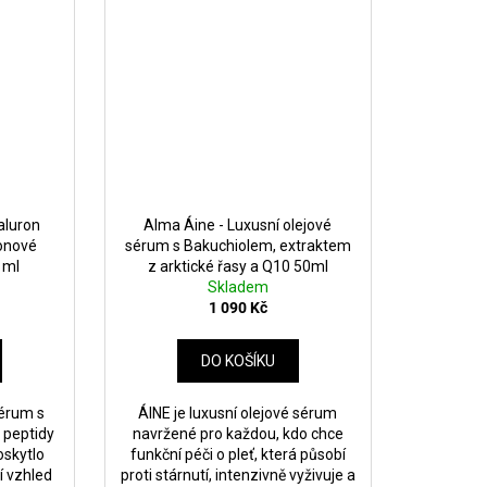
aluron
Alma Áine - Luxusní olejové
onové
sérum s Bakuchiolem, extraktem
 ml
z arktické řasy a Q10 50ml
Skladem
1 090 Kč
DO KOŠÍKU
sérum s
ÁINE je luxusní olejové sérum
 peptidy
navržené pro každou, kdo chce
oskytlo
funkční péči o pleť, která působí
ží vzhled
proti stárnutí, intenzivně vyživuje a