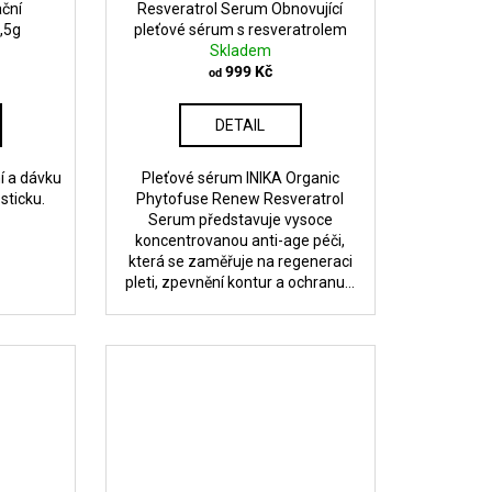
ční
Resveratrol Serum Obnovující
,5g
pleťové sérum s resveratrolem
Skladem
999 Kč
od
DETAIL
í a dávku
Pleťové sérum INIKA Organic
sticku.
Phytofuse Renew Resveratrol
Serum představuje vysoce
koncentrovanou anti-age péči,
která se zaměřuje na regeneraci
pleti, zpevnění kontur a ochranu...