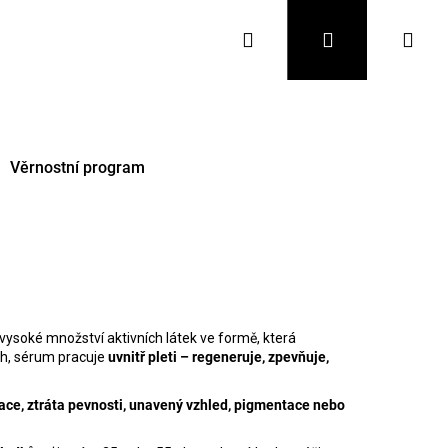
Hledat
Přihlášení
Nák
koš
Věrnostní program
vysoké množství aktivních látek ve formě, která
ch, sérum pracuje
uvnitř pleti – regeneruje, zpevňuje,
Následující
ace, ztráta pevnosti, unavený vzhled, pigmentace nebo