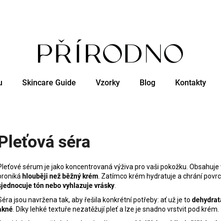
Co potřebujete najít?
u
Skincare Guide
Vzorky
Blog
Kontakty
HLEDAT
Doporučujeme
Pleťová séra
Pleťové sérum je jako koncentrovaná výživa pro vaši pokožku. Obsahuje 
proniká
hlouběji než běžný krém
. Zatímco krém hydratuje a chrání povr
sjednocuje tón nebo vyhlazuje vrásky
.
Séra jsou navržena tak, aby řešila konkrétní potřeby: ať už je to
dehydrat
akné
. Díky lehké textuře nezatěžují pleť a lze je snadno vrstvit pod krém.