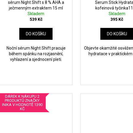
sérum Night Shift s 8 % AHA a
Serum Stick Hydrata
ječmenným extraktem 15 ml
kofeinová tyčinka11
Skladem
Skladem
539 Kč
395 Kč
DO KOŠÍKU
DO KOŠÍKU
Noční sérum Night Shift pracuje
Objevte okamžité osvěžen
během spánku na rozjasnění,
hydratace v praktickém 
vyhlazení a sjednocení pleti.
DÁREK K NÁKUPU 2
PRODUKTŮ ZNAČKY
INIKA V HODNOTĚ 1390
KČ