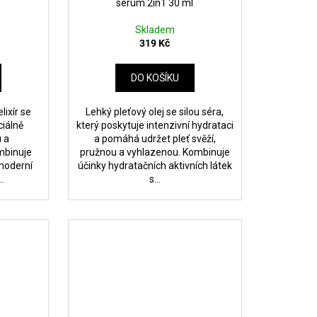
l
serum 2in1 30 ml
Skladem
319 Kč
DO KOŠÍKU
lixír se
Lehký pleťový olej se silou séra,
ciálně
který poskytuje intenzivní hydrataci
u a
a pomáhá udržet pleť svěží,
mbinuje
pružnou a vyhlazenou. Kombinuje
 moderní
účinky hydratačních aktivních látek
..
s...