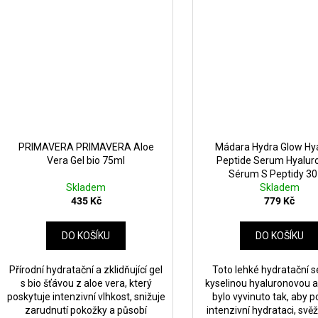
PRIMAVERA PRIMAVERA Aloe
Mádara Hydra Glow Hy
Vera Gel bio 75ml
Peptide Serum Hyalur
Sérum S Peptidy 30
Skladem
Skladem
435 Kč
779 Kč
DO KOŠÍKU
DO KOŠÍKU
Přírodní hydratační a zklidňující gel
Toto lehké hydratační 
s bio šťávou z aloe vera, který
kyselinou hyaluronovou a
poskytuje intenzivní vlhkost, snižuje
bylo vyvinuto tak, aby p
zarudnutí pokožky a působí
intenzivní hydrataci, svě