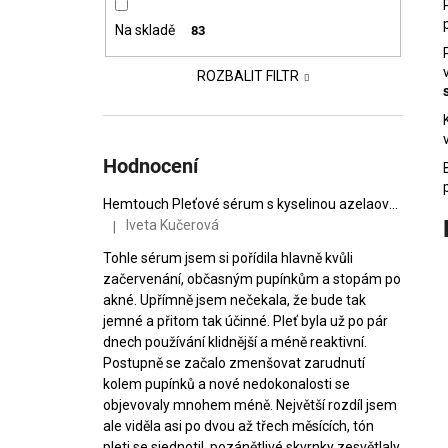
VZOREČEK
í
25 Kč
Na skladě
83
p
a
ROZBALIT FILTR
n
e
l
Hodnocení
Hemtouch Pleťové sérum s kyselinou azelaovou Hemptouch Skin Perfection
Iveta Kučerová
|
Hodnocení produktu je 5 z 5 hvězdiček.
Tohle sérum jsem si pořídila hlavně kvůli
začervenání, občasným pupínkům a stopám po
akné. Upřímně jsem nečekala, že bude tak
jemné a přitom tak účinné. Pleť byla už po pár
dnech používání klidnější a méně reaktivní.
Postupně se začalo zmenšovat zarudnutí
kolem pupínků a nové nedokonalosti se
objevovaly mnohem méně. Největší rozdíl jsem
ale viděla asi po dvou až třech měsících, tón
pleti se sjednotil, pozánětlivé skvrnky zesvětlaly