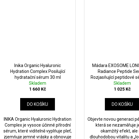
Inika Organic Hyaluronic
Mádara EXOSOME LON
Hydration Complex Posilující
Radiance Peptide S
hydratační sérum 30 ml
Rozjasňující peptidové 
Skladem
Skladem
ml
1 660 Kč
1 025 Kč
DO KOŠÍKU
DO KOŠÍKU
INIKA Organic Hyaluronic Hydration
Objevte novou generaci pé
Complex je vysoce účinné přírodní
která se nezaměřuje j
sérum, které viditelně vyplňuje pleť,
okamžitý efekt, ale
zjemňuje jemné vrásky a obnovuje
dlouhodobou vitalitu a „l