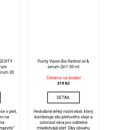
GEVITY
Purity Vision Bio Retinol oil &
erum
serum 2in1 30 ml
sérum 30
Čekáme na dodání
319 Kč
DETAIL
če o pleť,
Hedvábně lehký noční elixír, který
en na
kombinuje sílu pleťového oleje a
 na
účinnost séra pro viditelně
ongevity“
mladistvější pleť. Díky obsahu