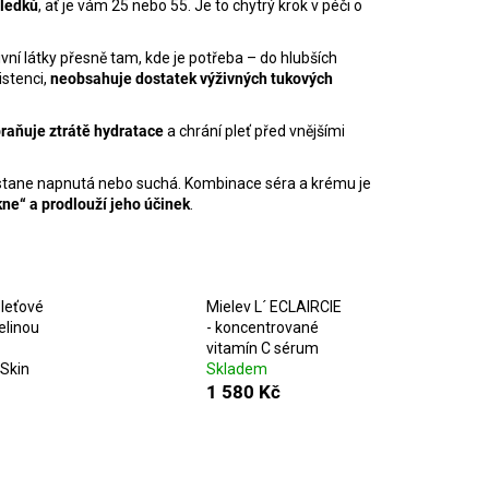
DLAKOVAČ GREEN™ &
sledků
, ať je vám 25 nebo 55. Je to chytrý krok v péči o
LE REMOVER 50ML
ní látky přesně tam, kde je potřeba – do hlubších
istenci,
neobsahuje dostatek výživných tukových
raňuje ztrátě hydratace
a chrání pleť před vnějšími
zůstane napnutá nebo suchá. Kombinace séra a krému je
ne“ a prodlouží jeho účinek
.
leťové
Mielev L´ ECLAIRCIE
elinou
- koncentrované
vitamín C sérum
Skin
Skladem
1 580 Kč