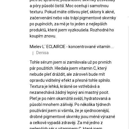
a póry působí čistší. Moc oceňuji i samotnou
texturu. Pokud máte citlivou pleť, sklony k akné,
začervenání nebo vás trápí pigmentové skvrnky
po pupíncích, za mě je to jeden z nejlepších
produktů, které jsem vyzkoušela. Rozhodně ho
koupím znovu.
Mielev L´ ECLAIRCIE - koncentrované vitamín C sérum
i
Denisa
|
Hodnocení produktu je 5 z 5 hvězdiček.
Tohle sérum jsem si zamilovala už po prvních
pár použitích. Hledala jsem vitamin C, který
nebude pleť dráždit, ale zároveň bude mít
opravdu viditelný efekt a přesně tohle splnilo.
Textura je lehká, krásně se vstřebává a
nezanechává žádný lepivý ani mastný pocit.
Pleť je po něm okamžitě svěží, hydratovaná a
působí mnohem zářivěji. Po několika týdnech
používání jsem si všimla, že je sjednocenější,
drobné pigmentové skvrnky jsou méně výrazné
a celkově vypadá zdravěji. Za mě jedno z
nejlepších sér s vitaminem C, které jsem