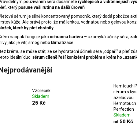
MANUCURIST ACTIVE PLUMP AQUA
MANUCURIST O
Pravidelným používáním séra dosáhnete
rychlejších a viditelnějších vý
GLAZED
ACTIVE - GENT
pleť, který
posune vaši rutinu na další úroveň
.
459 Kč
200 Kč
Pleťové sérum je silně koncentrovaný pomocník, který dodá pokožce aktiv
vrstev kůže. Ale právě proto, že má lehkou, vodnatou nebo gelovou konz
složek, které by pleť chránily
.
Krém naopak funguje jako
ochranná bariéra
– uzamyká účinky séra,
zab
vlivy jako je vítr, smog nebo klimatizace.
Bez krému se může stát, že se hydratační účinek séra „odpaří“ a pleť 
proto ideální duo:
sérum cíleně řeší konkrétní problém a krém ho „uzamk
Nejprodávanější
Hemtouch P
Vzoreček
sérum s kys
Skladem
azelaovou
25 Kč
Hemptouch 
Perfection
Skladem
50 Kč
od