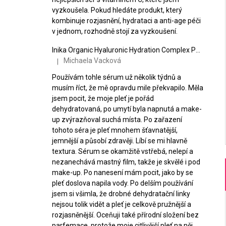
vyzkoušela. Pokud hledáte produkt, který
kombinuje rozjasnění, hydrataci a anti-age péči
v jednom, rozhodně stojí za vyzkoušení.
Inika Organic Hyaluronic Hydration Complex Posilující hydratační sérum 30 ml
Michaela Vacková
|
Hodnocení produktu je 5 z 5 hvězdiček.
Používám tohle sérum už několik týdnů a
musím říct, že mě opravdu mile překvapilo. Měla
jsem pocit, že moje pleť je pořád
dehydratovaná, po umytí byla napnutá a make-
up zvýrazňoval suchá místa. Po zařazení
tohoto séra je pleť mnohem šťavnatější,
jemnější a působí zdravěji. Líbí se mi hlavně
textura. Sérum se okamžitě vstřebá, nelepí a
nezanechává mastný film, takže je skvělé i pod
make-up. Po nanesení mám pocit, jako by se
pleť doslova napila vody. Po delším používání
jsem si všimla, že drobné dehydratační linky
nejsou tolik vidět a pleť je celkově pružnější a
rozjasněnější. Oceňuji také přírodní složení bez
parfemace, protože moje citlivější pleť na něj