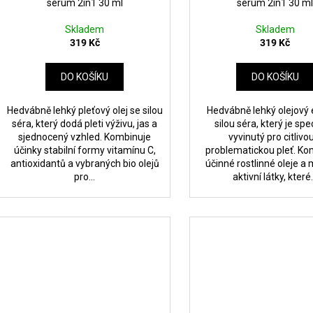
serum 2in1 30 ml
serum 2in1 30 m
Skladem
Skladem
319 Kč
319 Kč
DO KOŠÍKU
DO KOŠÍKU
Hedvábně lehký pleťový olej se silou
Hedvábně lehký olejový e
séra, který dodá pleti výživu, jas a
silou séra, který je spe
sjednocený vzhled. Kombinuje
vyvinutý pro citlivo
účinky stabilní formy vitamínu C,
problematickou pleť. Ko
antioxidantů a vybraných bio olejů
účinné rostlinné oleje a
pro...
aktivní látky, které.