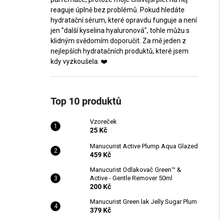
reaguje úplně bez problémů. Pokud hledáte
hydratační sérum, které opravdu funguje a není
jen "další kyselina hyaluronová", tohle můžu s
klidným svědomím doporučit. Za mě jeden z
nejlepších hydratačních produktů, které jsem
kdy vyzkoušela. ❤️
Top 10 produktů
Vzoreček
25 Kč
Manucurist Active Plump Aqua Glazed
459 Kč
Manucurist Odlakovač Green™ &
Active - Gentle Remover 50ml
200 Kč
Manucurist Green lak Jelly Sugar Plum
379 Kč