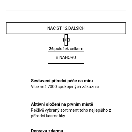
NAČÍST 12 DALŠÍCH
S
1
3
t
O
r
26
položek celkem
v
á
NAHORU
l
n
k
á
o
d
v
a
Sestavení přírodní péče na míru
á
c
n
Více než 7000 spokojených zákaznic
í
í
p
r
Aktivní složení na prvním místě
v
Pečlivě vybraný sortiment toho nejlepšího z
přírodní kosmetiky
k
y
v
Doprava zdarma