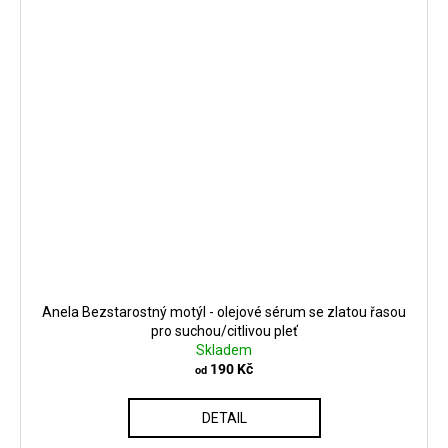
Anela Bezstarostný motýl - olejové sérum se zlatou řasou
pro suchou/citlivou pleť
Skladem
190 Kč
od
DETAIL