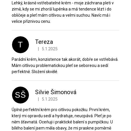
Lehký, krásně vstřebatelné krém - moje záchrana pleti v
zimě, kdy se mi zhorší lupénka a má tendence lézt i do
obličeje a pleť mám citlivou a velmi suchou. Navíc má i
velice příznivou cenu.
Tereza
T
|
5.1.2025
Hodnocení produktu je 5 z 5 hvězdiček.
Parádní krém, konzistence tak akorát, dobře se vstřebává.
Mám citlivou problematickou pleť se seboreou a sedí
perfektně. Složení skvělé.
Silvie Šimonová
SŠ
|
5.1.2025
Hodnocení produktu je 5 z 5 hvězdiček.
Úplně perfektní krém pro citlivou pokožku. První krém,
který mi opravdu sedí a hydratuje, neucpává. Pleť je po
něm šťavnatá. Oceňuji i praktické balení s pumpičkou. U
bílého balení jsem měla obavy, že mi praskne poměrně