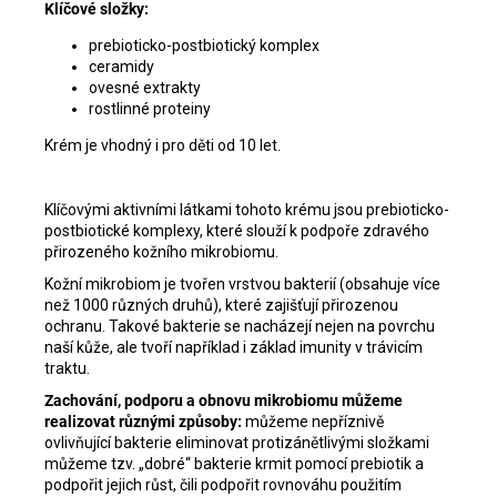
Klíčové složky:
prebioticko-postbiotický komplex
ceramidy
ovesné extrakty
rostlinné proteiny
Krém je vhodný i pro děti od 10 let.
Klíčovými aktivními látkami tohoto krému jsou prebioticko-
postbiotické komplexy, které slouží k podpoře zdravého
přirozeného kožního mikrobiomu.
Kožní mikrobiom je tvořen vrstvou bakterií (obsahuje více
než 1000 různých druhů), které zajišťují přirozenou
ochranu. Takové bakterie se nacházejí nejen na povrchu
naší kůže, ale tvoří například i základ imunity v trávicím
traktu.
Zachování, podporu a obnovu mikrobiomu můžeme
realizovat různými způsoby:
můžeme nepříznivě
ovlivňující bakterie eliminovat protizánětlivými složkami
můžeme tzv. „dobré“ bakterie krmit pomocí prebiotik a
podpořit jejich růst, čili podpořit rovnováhu použitím