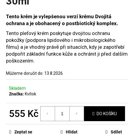
30ml
č
hvězdiček.
u
j
Tento krém je vylepšenou verzí krému Dvojitá
e
ochrana a je obohacený o postbiotický komplex.
m
e
Tento pleťový krém poskytuje dvojitou ochranu
pokožky (podpora lipidového i mikrobiologického
filmu) a je vhodný právě při situacích, kdy je zapotřebí
MANUCURIST
podpořit základní funkce kůže a ochránit ji před dalším
GREEN
poškozením.
LAK
JELLY
PINK
Můžeme doručit do:
13.8.2026
SORBET
379
Skladem
Kč
Značka:
Kvítok
555 Kč
DO KOŠÍKU
Měrná
cena:
Zeptat se
Hlídat
Sdílet