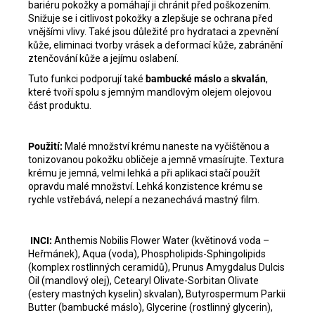
bariéru pokožky a pomáhají ji chránit před poškozením.
Snižuje se i citlivost pokožky a zlepšuje se ochrana před
vnějšími vlivy. Také jsou důležité pro hydrataci a zpevnění
kůže, eliminaci tvorby vrásek a deformací kůže, zabránění
ztenčování kůže a jejímu oslabení.
Tuto funkci podporují také
bambucké máslo
a
skvalán
,
které tvoří spolu s jemným mandlovým olejem olejovou
část produktu.
Použití:
Malé množství krému naneste na vyčištěnou a
tonizovanou pokožku obličeje a jemně vmasírujte. Textura
krému je jemná, velmi lehká a při aplikaci stačí použít
opravdu malé množství. Lehká konzistence krému se
rychle vstřebává, nelepí a nezanechává mastný film.
INCI:
Anthemis Nobilis Flower Water (květinová voda –
Heřmánek), Aqua (voda), Phospholipids-Sphingolipids
(komplex rostlinných ceramidů), Prunus Amygdalus Dulcis
Oil (mandlový olej), Cetearyl Olivate-Sorbitan Olivate
(estery mastných kyselin) skvalan), Butyrospermum Parkii
Butter (bambucké máslo), Glycerine (rostlinný glycerin),