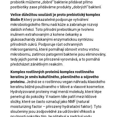
probiotik můžeme „dobré“ bakterie přidávat přímo
postbiotiky zase přidáváme produkty „dobrých“ bakterií.
Velice důležitou součástí je proto prebiotický komplex
Biolin P,
který prokazatelně podporuje vytváření
mikrobiologického filmu naší kůže a zabraňuje rozvoji
dalších infekcí. Toto přírodní prebiotikum je tvořeno
inulinem extrahovaným z kořene čekanky a
glukosacharidy získanými enzymatickou syntézou
přírodních cukrů. Podporuje růst ochranných
mikroorganismů, které pomáhají obnovit vrstvu vrstvu
mikrobiomu, zatímco patogenní bakterie jsou eliminovány,
tedy jejich poměr se přirozeně vyrovnává, a to pomáhá
předcházet zánětlivým reakcím.
Komplex rostlinných proteinů komplex rostlinného
keratinu je směs kukuřičného, ​​pšeničného a sójového
proteinu.
Jedná se o rostlinnou vegan náhradu klasického
keratinu běžně používaného v tělové a vlasové kosmetice.
Hydrolyzované proteiny mají menší molekuly, které lépe
penetrují do pokožky. V našem těle patří mezi klíčové
složky, které se často označují jako NMF (natural
moisturizing factor – přirozený hydratační faktor). Tyto
sloučeniny jsou zodpovědné za udržování vlhkosti a
pružnosti pokožky tím, že přitahují a zadržují vodu.