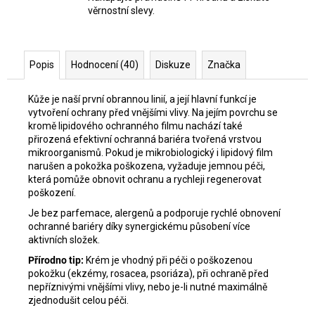
věrnostní slevy.
Popis
Hodnocení (40)
Diskuze
Značka
Kůže je naší první obrannou linií, a její hlavní funkcí je
vytvoření ochrany před vnějšími vlivy. Na jejím povrchu se
kromě lipidového ochranného filmu nachází také
přirozená efektivní ochranná bariéra tvořená vrstvou
mikroorganismů. Pokud je mikrobiologický i lipidový film
narušen a pokožka poškozena, vyžaduje jemnou péči,
která pomůže obnovit ochranu a rychleji regenerovat
poškození.
Je bez parfemace, alergenů a podporuje rychlé obnovení
ochranné bariéry díky synergickému působení více
aktivních složek.
Přírodno tip:
Krém je vhodný při péči o poškozenou
pokožku (ekzémy, rosacea, psoriáza), při ochraně před
nepříznivými vnějšími vlivy, nebo je-li nutné maximálně
zjednodušit celou péči.