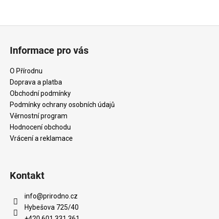
Z
á
Informace pro vás
p
a
O Přírodnu
t
Doprava a platba
í
Obchodní podmínky
Podmínky ochrany osobních údajů
Věrnostní program
Hodnocení obchodu
Vrácení a reklamace
Kontakt
info
@
prirodno.cz
Hybešova 725/40
+420 601 331 361