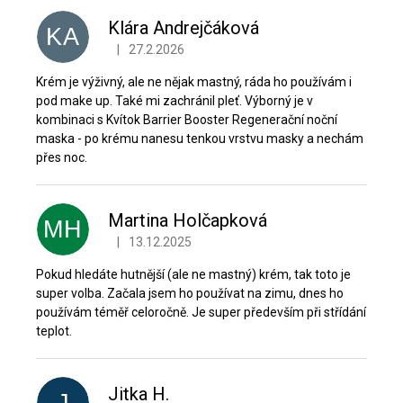
ý
p
Klára Andrejčáková
KA
i
|
27.2.2026
Hodnocení produktu je 5 z 5 hvězdiček.
s
h
Krém je výživný, ale ne nějak mastný, ráda ho používám i
o
pod make up. Také mi zachránil pleť. Výborný je v
d
kombinaci s Kvítok Barrier Booster Regenerační noční
n
maska - po krému nanesu tenkou vrstvu masky a nechám
přes noc.
o
c
e
Martina Holčapková
n
MH
í
|
13.12.2025
Hodnocení produktu je 5 z 5 hvězdiček.
Pokud hledáte hutnější (ale ne mastný) krém, tak toto je
super volba. Začala jsem ho používat na zimu, dnes ho
používám téměř celoročně. Je super především při střídání
teplot.
Jitka H.