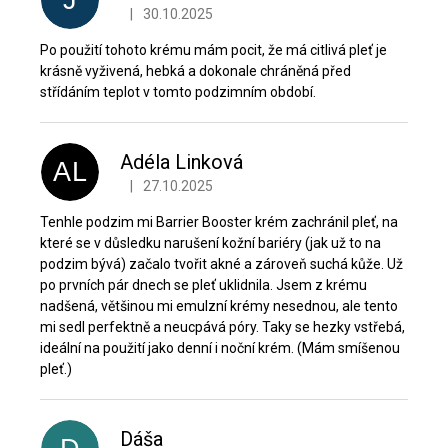
J
|
30.10.2025
Hodnocení produktu je 5 z 5 hvězdiček.
Po použití tohoto krému mám pocit, že má citlivá pleť je
krásně vyživená, hebká a dokonale chráněná před
střídáním teplot v tomto podzimním období.
Adéla Linková
AL
|
27.10.2025
Hodnocení produktu je 5 z 5 hvězdiček.
Tenhle podzim mi Barrier Booster krém zachránil pleť, na
které se v důsledku narušení kožní bariéry (jak už to na
podzim bývá) začalo tvořit akné a zároveň suchá kůže. Už
po prvních pár dnech se pleť uklidnila. Jsem z krému
nadšená, většinou mi emulzní krémy nesednou, ale tento
mi sedl perfektně a neucpává póry. Taky se hezky vstřebá,
ideální na použití jako denní i noční krém. (Mám smíšenou
pleť.)
Dáša