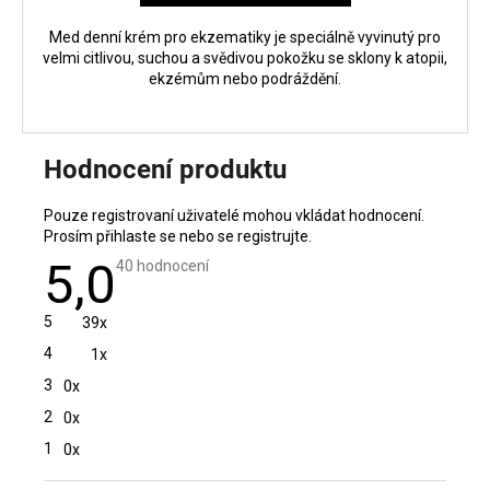
Med denní krém pro ekzematiky je speciálně vyvinutý pro
velmi citlivou, suchou a svědivou pokožku se sklony k atopii,
ekzémům nebo podráždění.
Hodnocení produktu
Pouze registrovaní uživatelé mohou vkládat hodnocení.
Prosím
přihlaste se
nebo se
registrujte
.
5,0
Průměrné
40 hodnocení
hodnocení
produktu
je
5
39x
5,0
z
4
1x
5
hvězdiček.
3
0x
2
0x
1
0x
V