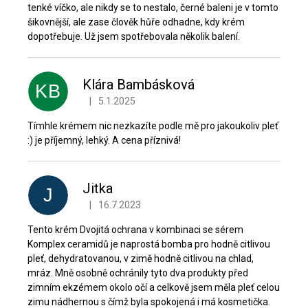
tenké víčko, ale nikdy se to nestalo, černé baleni je v tomto
šikovnější, ale zase člověk hůře odhadne, kdy krém
dopotřebuje. Už jsem spotřebovala několik balení.
Klára Bambásková
KB
|
5.1.2025
Hodnocení produktu je 5 z 5 hvězdiček.
Tímhle krémem nic nezkazíte podle mě pro jakoukoliv pleť
:) je příjemný, lehký. A cena příznivá!
Jitka
J
|
16.7.2023
Hodnocení produktu je 5 z 5 hvězdiček.
Tento krém Dvojitá ochrana v kombinaci se sérem
Komplex ceramidů je naprostá bomba pro hodně citlivou
pleť, dehydratovanou, v zimě hodně citlivou na chlad,
mráz. Mně osobně ochránily tyto dva produkty před
zimním ekzémem okolo očí a celkově jsem měla pleť celou
zimu nádhernou s čímž byla spokojená i má kosmetička.