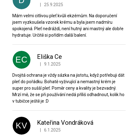
D
|
25.9.2025
Hodnocení produktu je 5 z 5 hvězdiček.
Mám velmi citlivou pleť kvůli ekzémům. Na doporučení
jsem vyzkoušela vzorek krému a byla jsem nadmíru
spokojená. Pleť nedráždí, není hutný ani mastný ale dobře
hydratuje. Určitě si pořídím další balení.
Eliška Ce
EC
|
9.1.2025
Hodnocení produktu je 5 z 5 hvězdiček.
Dvojitá ochrana je vždy sázka na jistotu, když potřebuji dát
pleť do pořádku. Bohatě vyživující a nemastný krém je
super pro sušší pleť. Poměr ceny a kvality je bezvadný.
Mrzí mě, že se při používání nedá příliš odhadnout, kolik ho
v tubičce ještě je :D
Kateřina Vondráková
KV
|
6.1.2025
Hodnocení produktu je 5 z 5 hvězdiček.