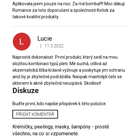
Aplikovala jsem pouze na noc. Za mě bomba!!!! Moc děkuji
Romance za toto doporučení a společnosti Kvitok za
takové kvalitní produkty.
Lucie
L
|
11.3.2022
Hodnocení produktu je 5 z 5 hvězdiček.
Naprostá dokonalost. První produkt, který sedí na mou
složitou kombinaci typů pleti. Mé suchá, citlivá až
ekzematická líčka krásně vyživuje a poskytuje jim ochranu
aniž by je zbytečně podráždila. Naopak mastnější čelo se
sklonem k akné zbytečně neucpává. Skvělost!
Diskuze
Buďte první, kdo napíše příspěvek k této položce.
PŘIDAT KOMENTÁŘ
Krémíčky, peelingy, masky, šampóny - prostě
všechno, na co si vzpomenete.