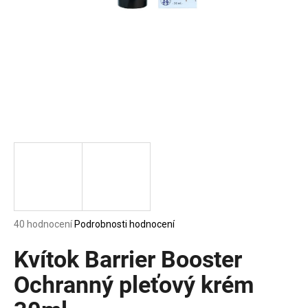
a
j
í
t
?
HLEDAT
D
Průměrné
40 hodnocení
Podrobnosti hodnocení
o
hodnocení
p
produktu
Kvítok Barrier Booster
o
je
5,0
Ochranný pleťový krém
r
z
u
5