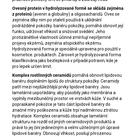
Ovesný protein v hydrolyzované formě se skládá zejména
z proteinů
(avenin a globuliny) a oligosacharidů. Oves se
zejména díky nim po staletí používá k uklidnění
podrážděné pokožky. bariéru pokožky, pomáhá obnovit její
funkci, udržovat vlhkost a snižovat svědění. Jeho
protizánětlivé vlastnosti účinně zmírňují nepříjemné
projevy ekzémů, zejména atopického ekzému.
Hydrolyzovaná forma je speciálně upravena pro použití v
kosmetice. produktech. Zároveň je hydrolyzovaná forma
klasifikována jako bezlepková v případě potravin, kde je
pro lepek určen limit.
Komplex rostlinných ceramidů
pomáhá obnovit lipidovou
bariéru doplněním lipidů do struktury pokožky. Ceramidy
patří mezi nejdůležitější prvky lipidové bariéry. Jsou
lamelárně uspořádány, aby působily jako membrána a
vyplnily mezibuněčný prostor ve vrstvách kůže. V suché a
popraskané pokožce je tato část lipidové bariéry do
značné míry poškozena a kůže trpí nadměrnou ztrátou
hydratace. Komplex ceramidů obsahuje lamelární
strukturu na rozdíl od jiných ceramidových produktů a
právě to jej činí jedinečným a velmi užitečným při úpravě
lipidové bariéry. Obnovují vlhkost, posilují přirozenou