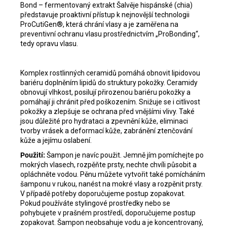
Bond – fermentovaný extrakt Šalvěje hispánské (chia)
představuje proaktivní přístup k nejnovější technologii
ProCutiGen®, která chrání vlasy a je zaměřena na
preventivní ochranu vlasu prostřednictvím „ProBonding“,
tedy opravu vlasu.
Komplex rostlinných ceramidů pomáhá obnovit lipidovou
bariéru doplněním lipidů do struktury pokožky. Ceramidy
obnovují vlhkost, posilují přirozenou bariéru pokožky a
pomáhají ji chránit před poškozením. Snižuje se i citlivost
pokožky a zlepšuje se ochrana před vnějšími vlivy. Také
jsou důležité pro hydrataci a zpevnění kůže, eliminaci
tvorby vrásek a deformací kůže, zabránění ztenčování
kůže a jejímu oslabení.
Použití:
Šampon je navíc použit. Jemně jím pomíchejte po
mokrých vlasech, rozpěňte prsty, nechte chvíli působit a
opláchněte vodou. Pěnu můžete vytvořit také pomícháním
šamponu v rukou, nanést na mokré vlasy a rozpěnit prsty.
V případě potřeby doporučujeme postup zopakovat.
Pokud používáte stylingové prostředky nebo se
pohybujete v prašném prostředí, doporučujeme postup
zopakovat. Šampon neobsahuje vodu a je koncentrovaný,