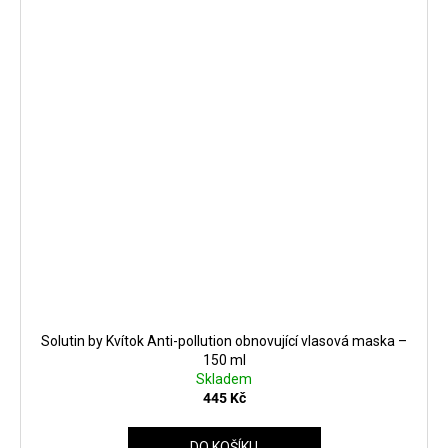
Solutin by Kvítok Anti-pollution obnovující vlasová maska ​​–
150 ml
Skladem
445 Kč
DO KOŠÍKU