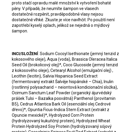
proto stačí opravdu malé množství k vytvoření bohaté
pěny. V případě, že neumíte šampon ve vlasech
dostatečně rozpěnit, pravděpodobně vlasy nejsou
dostatečně vlhké. Zkuste je více navlhčit. Po použití není
zapotřebí kyselý oplach, jelikož se nejedná o mýdlový
šampon.
INCI/SLOŽENÍ
: Sodium Cocoyl Isethionate (jemný tenzid z
kokosového oleje), Aqua (voda), Brassica Oleracea Italica
Seed Oil (brokolicový olej)*, Coco Glucoside (jemný tenzid
z kokosového oleje), Cetearyl Alcohol (emulgační olej) ,
Lecithin (lecitin), Salvia Hispanica Seed Extract
(fermentovaný extrakt Šalvěje hispánské – Chia), Inulin
(rostlinný polysacharid – neiontová kondicionační složka),
Ocimum Sanctum Leaf Powder (organický ájurvédský
prášek Tulsi – Bazalka posvátná) Panthenol (provitamin
B5), Cedrus Atlantica Bark Oil (esenciální olej Cedrové
dřevo)*, Opuntia Ficus-Indica Stem Extract (extrakt z
Opuncie mexické)*, Hydrolyzed Corn Protein
(hydrolyzovaný kukuřičný protein), Hydrolyzed Wheat
Protein Hydrolyzed Soy Protein (hydrolyzovaný sójový