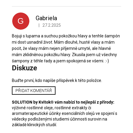
V
ý
p
Gabriela
G
i
|
27.2.2025
Hodnocení produktu je 5 z 5 hvězdiček.
s
h
Bojuji s lupama a suchou pokožkou hlavy a tenhle šampón
o
mi dost usnadnil život. Mám dlouhé, husté vlasy a mám
d
pocit, že vlasy mám nejen příjemně umyté, ale hlavně
n
mám zklidněnou pokožku hlavy. Zkusila jsem už všechny
šampony z téhle řady a jsem spokojená se všemi. :-)
o
Diskuze
c
e
Buďte první, kdo napíše příspěvek k této položce.
n
í
PŘIDAT KOMENTÁŘ
SOLUTION by Kvitok® vám nabízí to nejlepší z přírody:
výživné rostlinné oleje, rostlinné extrakty či
aromaterapeutické účinky esenciálních olejů ve spojení s
vědecky podloženými studiemi účinnosti surovin na
základě klinických studií.