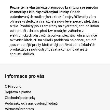
Poznejte na vlastní kůži prémiovou kvalitu pravé přírodní
kosmetiky s klinicky ověřenými účinky.
Obsah
patentovaných rostlinných extraktů nejvyšší kvality vám
přinese výsledky a vy si užijete nový level péče o pleť, vlasy
a tělo. Produkty jsou zaměřeny na hydrataci, anti-pollution
ochranu či ochranu před tzv. modrým zářením z
elektronických přístrojů. Jsou komplexnější, obsahují více
aktivních látek, cílí na několik problémů najednou, a tudíž
jsou vhodnější pro ty, kteří chtějí používat pár základních
produktů bez nutnosti přidávat a kombinovat ještě
spoustu dalších.
Z
á
Informace pro vás
p
a
O Přírodnu
t
Doprava a platba
í
Obchodní podmínky
Podmínky ochrany osobních údajů
Věrnostní program