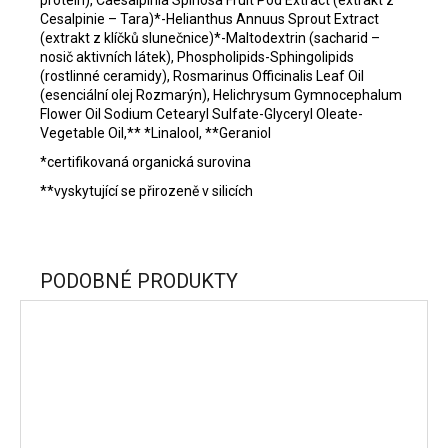
protein), Caesalpinia Spinosa Fruit Pod Extract (extrakt z
Cesalpinie – Tara)*-Helianthus Annuus Sprout Extract
(extrakt z klíčků slunečnice)*-Maltodextrin (sacharid –
nosič aktivních látek), Phospholipids-Sphingolipids
(rostlinné ceramidy), Rosmarinus Officinalis Leaf Oil
(esenciální olej Rozmarýn), Helichrysum Gymnocephalum
Flower Oil Sodium Cetearyl Sulfate-Glyceryl Oleate-
Vegetable Oil,** *Linalool, **Geraniol
*certifikovaná organická surovina
**vyskytující se přirozeně v silicích
PODOBNÉ PRODUKTY