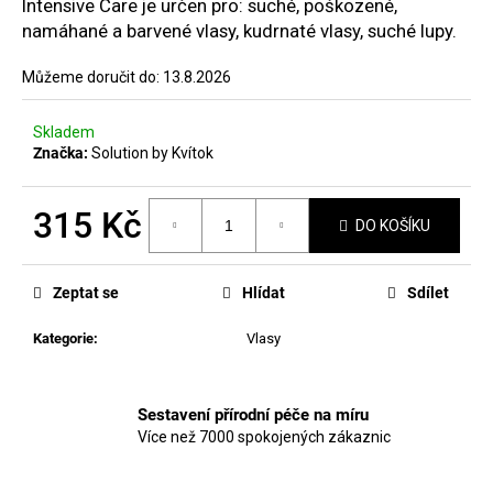
č
Intensive Care je určen pro: suché, poškozené,
u
namáhané a barvené vlasy, kudrnaté vlasy, suché lupy.
j
e
Můžeme doručit do:
13.8.2026
m
e
Skladem
Značka:
Solution by Kvítok
MANUCURIST
ACTIVE
315 Kč
PLUMP
DO KOŠÍKU
AQUA
Měrná
GLAZED
cena:
459
Zeptat se
Hlídat
Sdílet
Kč
Kategorie
:
Vlasy
Sestavení přírodní péče na míru
Více než 7000 spokojených zákaznic