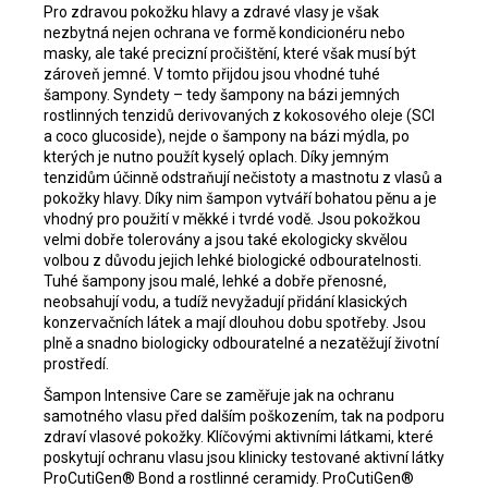
Pro zdravou pokožku hlavy a zdravé vlasy je však
nezbytná nejen ochrana ve formě kondicionéru nebo
masky, ale také precizní pročištění, které však musí být
zároveň jemné. V tomto přijdou jsou vhodné tuhé
šampony. Syndety – tedy šampony na bázi jemných
rostlinných tenzidů derivovaných z kokosového oleje (SCI
a coco glucoside), nejde o šampony na bázi mýdla, po
kterých je nutno použít kyselý oplach. Díky jemným
tenzidům účinně odstraňují nečistoty a mastnotu z vlasů a
pokožky hlavy. Díky nim šampon vytváří bohatou pěnu a je
vhodný pro použití v měkké i tvrdé vodě. Jsou pokožkou
velmi dobře tolerovány a jsou také ekologicky skvělou
volbou z důvodu jejich lehké biologické odbouratelnosti.
Tuhé šampony jsou malé, lehké a dobře přenosné,
neobsahují vodu, a tudíž nevyžadují přidání klasických
konzervačních látek a mají dlouhou dobu spotřeby. Jsou
plně a snadno biologicky odbouratelné a nezatěžují životní
prostředí.
Šampon Intensive Care se zaměřuje jak na ochranu
samotného vlasu před dalším poškozením, tak na podporu
zdraví vlasové pokožky. Klíčovými aktivními látkami, které
poskytují ochranu vlasu jsou klinicky testované aktivní látky
ProCutiGen® Bond a rostlinné ceramidy. ProCutiGen®