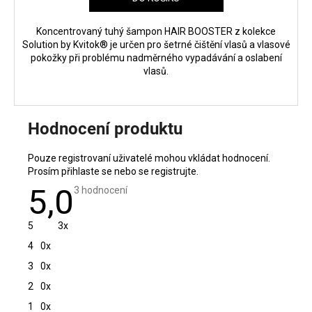
Koncentrovaný tuhý šampon HAIR BOOSTER z kolekce
Solution by Kvitok® je určen pro šetrné čištění vlasů a vlasové
pokožky při problému nadměrného vypadávání a oslabení
vlasů.
Hodnocení produktu
Pouze registrovaní uživatelé mohou vkládat hodnocení.
Prosím
přihlaste se
nebo se
registrujte
.
5,0
Průměrné
3 hodnocení
hodnocení
produktu
je
5
3x
5,0
z
4
0x
5
hvězdiček.
3
0x
2
0x
1
0x