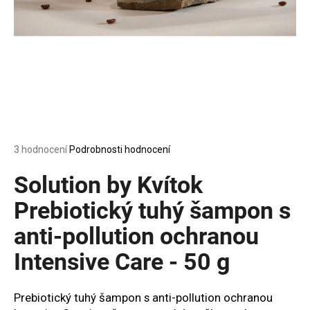
a
j
í
t
?
Průměrné
3 hodnocení
Podrobnosti hodnocení
HLEDAT
hodnocení
produktu
Solution by Kvítok
je
5,0
Prebiotický tuhý šampon s
z
D
anti-pollution ochranou
5
o
hvězdiček.
p
Intensive Care - 50 g
o
r
u
Prebiotický tuhý šampon s anti-pollution ochranou