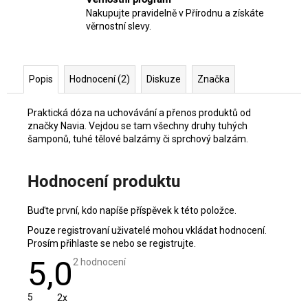
Nakupujte pravidelně v Přírodnu a získáte
věrnostní slevy.
Popis
Hodnocení (2)
Diskuze
Značka
Praktická dóza na uchovávání a přenos produktů od
značky Navia. Vejdou se tam všechny druhy tuhých
šamponů, tuhé tělové balzámy či sprchový balzám.
Hodnocení produktu
Buďte první, kdo napíše příspěvek k této položce.
Pouze registrovaní uživatelé mohou vkládat hodnocení.
Prosím
přihlaste se
nebo se
registrujte
.
5,0
Průměrné
2 hodnocení
hodnocení
produktu
je
5
2x
5,0