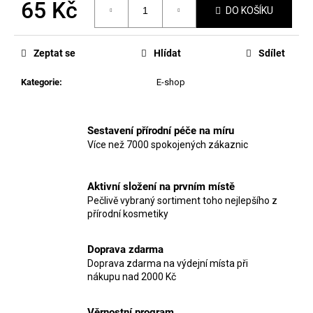
č
65 Kč
DO KOŠÍKU
u
Měrná
j
cena:
e
Zeptat se
Hlídat
Sdílet
m
e
Kategorie
:
E-shop
MANUCURIST
Sestavení přírodní péče na míru
MAGIC
DIP
Více než 7000 spokojených zákaznic
REMOVER
70ML
225
Aktivní složení na prvním místě
Kč
Pečlivě vybraný sortiment toho nejlepšího z
přírodní kosmetiky
Doprava zdarma
Doprava zdarma na výdejní místa při
nákupu nad 2000 Kč
Věrnostní program