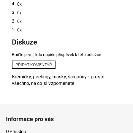
z
4
0x
5
hvězdiček.
3
0x
2
0x
1
0x
V
Diskuze
ý
p
i
Buďte první, kdo napíše příspěvek k této položce.
s
PŘIDAT KOMENTÁŘ
h
o
Krémíčky, peelingy, masky, šampóny - prostě
d
všechno, na co si vzpomenete.
n
o
c
Z
e
n
á
Informace pro vás
í
p
a
O Přírodnu