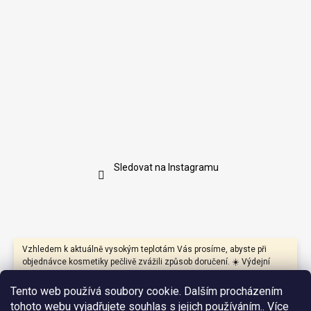
Sledovat na Instagramu
Vzhledem k aktuálně vysokým teplotám Vás prosíme, abyste při
objednávce kosmetiky pečlivě zvážili způsob doručení. ☀️ Výdejní
boxy mohou být během dne vystaveny přímému slunci a vysokým
teplotám, které mohou negativně ovlivnit především produkty s
Tento web používá soubory cookie. Dalším procházením
přírodními oleji, másly, vosky nebo citlivými aktivními látkami.
tohoto webu vyjadřujete souhlas s jejich používáním.. Více