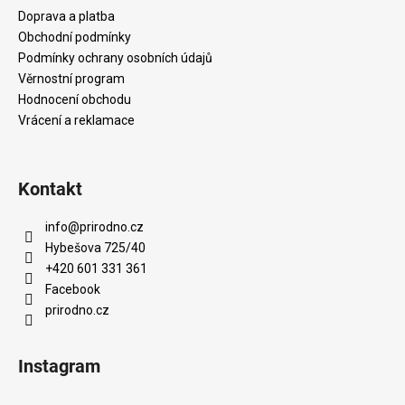
t
Doprava a platba
í
Obchodní podmínky
Podmínky ochrany osobních údajů
Věrnostní program
Hodnocení obchodu
Vrácení a reklamace
Kontakt
info
@
prirodno.cz
Hybešova 725/40
+420 601 331 361
Facebook
prirodno.cz
Instagram