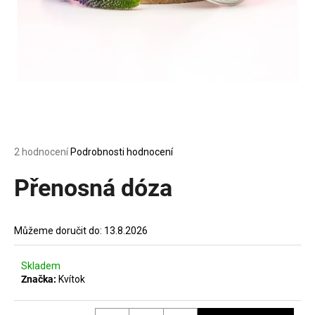
a
j
í
t
?
Průměrné
2 hodnocení
Podrobnosti hodnocení
HLEDAT
hodnocení
produktu
Přenosná dóza
je
5,0
z
D
Můžeme doručit do:
13.8.2026
5
o
hvězdiček.
p
Skladem
o
Značka:
Kvítok
r
u