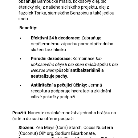
obsahuje Bambucké máslo, kokosový olej, bio
éterický olej z našeho sicilského projektu, olej z
fazolek Tonka, siamského Benzoinu a také jedlou
sodu.
Benefity:
Efektivní 24 h deodorace:
Zabraňuje
nepříjemnému zápachu pomocí přírodního
složení bez hliníku.
Přírodní dezodorace:
Kombinace
bio
kokosového oleje
a
bio shea másla
spolu s
bio
Benzoe Siam
působí
antibakteriálně a
neutralizuje pachy
.
Antiiritační a pečující účinky:
Jemná
receptura podporuje hydrataci a zklidnění
citlivé pokožky podpaží
Použití
: Naneste malinké množství jednoho hrášku na
čisté a do sucha utřené podpaží.
Složení:
Zea Mays (Corn) Starch, Cocos Nucifera
(Coconut) Oil* org, Sodium Bicarbonate,