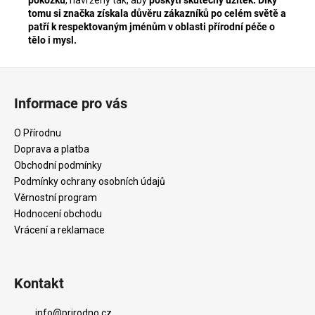
tomu si značka získala důvěru zákazníků po celém světě a
patří k respektovaným jménům v oblasti přírodní péče o
tělo i mysl.
Z
á
Informace pro vás
p
a
O Přírodnu
t
Doprava a platba
í
Obchodní podmínky
Podmínky ochrany osobních údajů
Věrnostní program
Hodnocení obchodu
Vrácení a reklamace
Kontakt
info
@
prirodno.cz