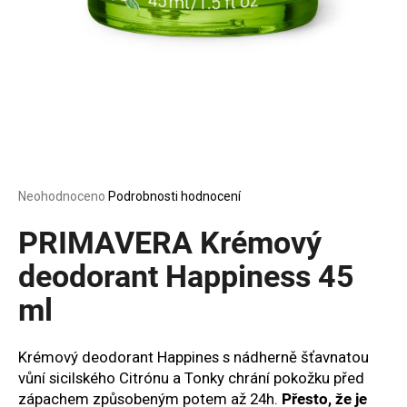
a
j
í
t
?
Průměrné
Neohodnoceno
Podrobnosti hodnocení
HLEDAT
hodnocení
produktu
PRIMAVERA Krémový
je
0,0
deodorant Happiness 45
z
D
ml
5
o
hvězdiček.
p
o
Krémový deodorant Happines s nádherně šťavnatou
r
vůní sicilského Citrónu a Tonky chrání pokožku před
u
zápachem způsobeným potem až 24h.
Přesto, že je