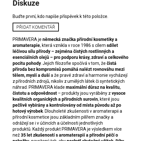
Diskuze
Buďte první, kdo napíše příspěvek k této položce.
PŘIDAT KOMENTÁŘ
PRIMAVERA je
německá značka přírodní kosmetiky a
aromaterapie
, která vznikla v roce 1986 s cílem
sdílet
léčivou sílu přírody – zejména čistých rostlinných a
esenciálních olejů – pro podporu krásy, zdraví a celkového
pocitu pohody
. Jejich filozofie spočívá v tom, že
čistá
příroda bez kompromisů pomáhá nalézt rovnováhu mezi
tělem, myslí a duší
a že pravé zdraví a harmonie vycházejí
z přírodních zdrojů, nikoliv z umělých látek či syntetických
náhrad. PRIMAVERA klade
maximální důraz na kvalitu,
čistotu a odpovědnost
– produkty jsou vyráběny z
vysoce
kvalitních organických a přírodních surovin
, které jsou
pečlivě vybírány a kontrolovány od místa původu až po
hotový výrobek
. Dlouholeté zkušenosti v aromaterapii a
přírodní kosmetice jsou základním pilířem značky a
odrážejí se i v účincích a účelnosti jednotlivých
produktů. Každý produkt PRIMAVERA je výsledkem více
než
35 let zkušeností s aromaterapií a přírodní péčí o
pokožku
, navržený tak, aby
poskytl skutečný užitek. Díky