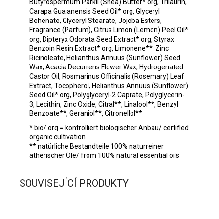
Butyrospermum Parkii (Shea) Butter* org, Trilaurin,
Carapa Guaianensis Seed Oil* org, Glyceryl
Behenate, Glyceryl Stearate, Jojoba Esters,
Fragrance (Parfum), Citrus Limon (Lemon) Peel Oil*
org, Dipteryx Odorata Seed Extract* org, Styrax
Benzoin Resin Extract* org, Limonene**, Zinc
Ricinoleate, Helianthus Annuus (Sunflower) Seed
Wax, Acacia Decurrens Flower Wax, Hydrogenated
Castor Oil, Rosmarinus Officinalis (Rosemary) Leaf
Extract, Tocopherol, Helianthus Annuus (Sunflower)
Seed Oil* org, Polyglyceryl-2 Caprate, Polyglycerin-
3, Lecithin, Zinc Oxide, Citral**, Linalool**, Benzyl
Benzoate**, Geraniol**, Citronellol**
* bio/ org = kontrolliert biologischer Anbau/ certified
organic cultivation
** natürliche Bestandteile 100% naturreiner
ätherischer Öle/ from 100% natural essential oils
SOUVISEJÍCÍ PRODUKTY