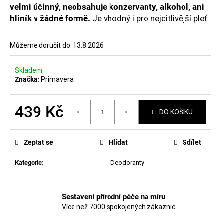
č
velmi účinný, neobsahuje konzervanty, alkohol, ani
u
hliník v žádné formě.
Je vhodný i pro nejcitlivější pleť.
j
e
m
Můžeme doručit do:
13.8.2026
e
Skladem
Značka:
Primavera
MANUCURIST
GEL
LIKE
439 Kč
TOP
DO KOŠÍKU
COAT
Měrná
410
cena:
Kč
Zeptat se
Hlídat
Sdílet
Kategorie
:
Deodoranty
Sestavení přírodní péče na míru
Více než 7000 spokojených zákaznic