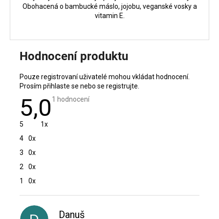
Obohacená o bambucké máslo, jojobu, veganské vosky a
vitamin E.
Hodnocení produktu
Pouze registrovaní uživatelé mohou vkládat hodnocení.
Prosím
přihlaste se
nebo se
registrujte
.
5,0
Průměrné
1 hodnocení
hodnocení
produktu
je
5
1x
5,0
z
4
0x
5
hvězdiček.
3
0x
2
0x
1
0x
V
ý
p
Danuš