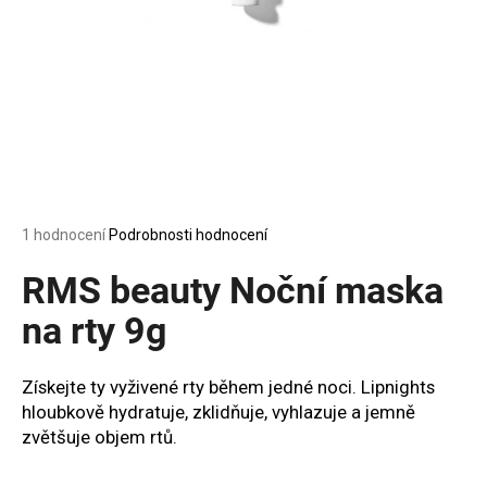
a
j
í
t
?
Průměrné
1 hodnocení
Podrobnosti hodnocení
HLEDAT
hodnocení
produktu
RMS beauty Noční maska
je
5,0
na rty 9g
z
D
5
o
hvězdiček.
Získejte ty vyživené rty během jedné noci. Lipnights
p
hloubkově hydratuje, zklidňuje, vyhlazuje a jemně
o
zvětšuje objem rtů.
r
u