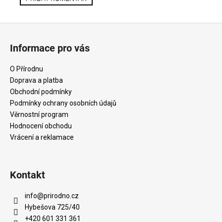
Z
á
Informace pro vás
p
a
O Přírodnu
t
Doprava a platba
í
Obchodní podmínky
Podmínky ochrany osobních údajů
Věrnostní program
Hodnocení obchodu
Vrácení a reklamace
Kontakt
info
@
prirodno.cz
Hybešova 725/40
+420 601 331 361