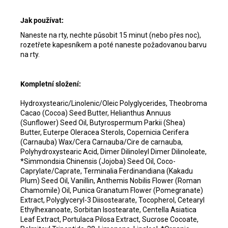
Jak používat:
Naneste na rty, nechte působit 15 minut (nebo přes noc),
rozetřete kapesníkem a poté naneste požadovanou barvu
na rty.
Kompletní složení:
Hydroxystearic/Linolenic/Oleic Polyglycerides, Theobroma
Cacao (Cocoa) Seed Butter, Helianthus Annuus
(Sunflower) Seed Oil, Butyrospermum Parkii (Shea)
Butter, Euterpe Oleracea Sterols, Copernicia Cerifera
(Carnauba) Wax/Cera Carnauba/Cire de carnauba,
Polyhydroxystearic Acid, Dimer Dilinoleyl Dimer Dilinoleate,
*Simmondsia Chinensis (Jojoba) Seed Oil, Coco-
Caprylate/Caprate, Terminalia Ferdinandiana (Kakadu
Plum) Seed Oil, Vanillin, Anthemis Nobilis Flower (Roman
Chamomile) Oil, Punica Granatum Flower (Pomegranate)
Extract, Polyglyceryl-3 Diisostearate, Tocopherol, Cetearyl
Ethylhexanoate, Sorbitan Isostearate, Centella Asiatica
Leaf Extract, Portulaca Pilosa Extract, Sucrose Cocoate,