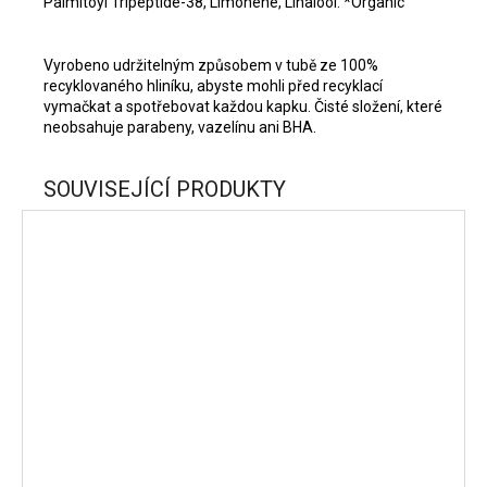
Palmitoyl Tripeptide-38, Limonene, Linalool. *Organic
Vyrobeno udržitelným způsobem v tubě ze 100%
recyklovaného hliníku, abyste mohli před recyklací
vymačkat a spotřebovat každou kapku. Čisté složení, které
neobsahuje parabeny, vazelínu ani BHA.
SOUVISEJÍCÍ PRODUKTY