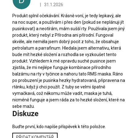
D
i
|
31.1.2026
Hodnocení produktu je 5 z 5 hvězdiček.
s
h
Produkt splnil očekávání. Krásně voní, je tedy lepkavý, ale
o
na noc super, a používám i přes den (pokud se neplánuji jít
d
pusinkovat) a neotírám, mám sušší rty. Používala jsem jiný
n
produkt, který nebyl z Přírodna ani přírodní. Fungoval
skvěle, ale neměla jsem dobrý pocit z toho, že obsahuje
o
petrolatum a parrafinum. Hledala jsem alternativu, která
c
bude mít hezké složení a rozhodla se vyzkoušet tento
e
produkt. Vzhledem k mé opravdu suché pusince jsem
n
zjistila, že mi nejlépe funguje kombinace přírodního
í
balzámu na rty v tyčince a nahoru tato RMS maska. Ráno
po probuzení je pusinka hezky hydratovaná, připravena na
rtěnku, když ji chci použít. Z tuby se velmi špatně
vymačkavá, což někomu může vadit, maska je tuhá,
nicméně funguje a jsem ráda za to hezké složení, které na
sebe mažu.
Diskuze
Buďte první, kdo napíše příspěvek k této položce.
PŘIDAT KOMENTÁŘ