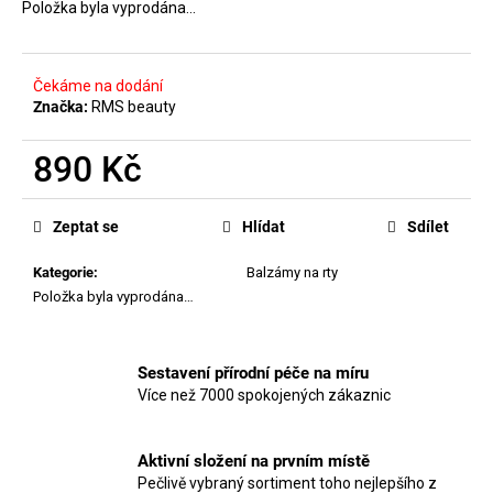
č
Položka byla vyprodána…
u
j
e
Čekáme na dodání
m
Značka:
RMS beauty
e
890 Kč
MANUCURIST
Měrná
ODLAKOVAČ
cena:
GREEN™
Zeptat se
Hlídat
Sdílet
&
ACTIVE
Kategorie
:
Balzámy na rty
-
Položka byla vyprodána…
GENTLE
REMOVER
50ML
200
Sestavení přírodní péče na míru
Kč
Více než 7000 spokojených zákaznic
Aktivní složení na prvním místě
Pečlivě vybraný sortiment toho nejlepšího z