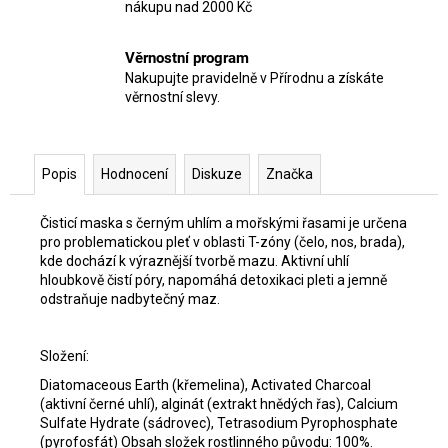
nákupu nad 2000 Kč
Věrnostní program
Nakupujte pravidelně v Přírodnu a získáte
věrnostní slevy.
Popis
Hodnocení
Diskuze
Značka
Čisticí maska ​​s černým uhlím a mořskými řasami je určena
pro problematickou pleť v oblasti T-zóny (čelo, nos, brada),
kde dochází k výraznější tvorbě mazu. Aktivní uhlí
hloubkově čistí póry, napomáhá detoxikaci pleti a jemně
odstraňuje nadbytečný maz.
Složení:
Diatomaceous Earth (křemelina), Activated Charcoal
(aktivní černé uhlí), alginát (extrakt hnědých řas), Calcium
Sulfate Hydrate (sádrovec), Tetrasodium Pyrophosphate
(pyrofosfát) Obsah složek rostlinného původu: 100%.