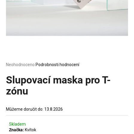
a
j
í
t
?
Průměrné
Neohodnoceno
Podrobnosti hodnocení
HLEDAT
hodnocení
produktu
Slupovací maska pro T-
je
0,0
zónu
z
D
5
o
hvězdiček.
p
Můžeme doručit do:
13.8.2026
o
r
Skladem
u
Značka:
Kvítok