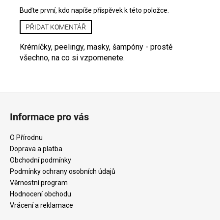
Buďte první, kdo napíše příspěvek k této položce.
PŘIDAT KOMENTÁŘ
Krémíčky, peelingy, masky, šampóny - prostě
všechno, na co si vzpomenete.
Z
á
Informace pro vás
p
a
O Přírodnu
t
Doprava a platba
í
Obchodní podmínky
Podmínky ochrany osobních údajů
Věrnostní program
Hodnocení obchodu
Vrácení a reklamace