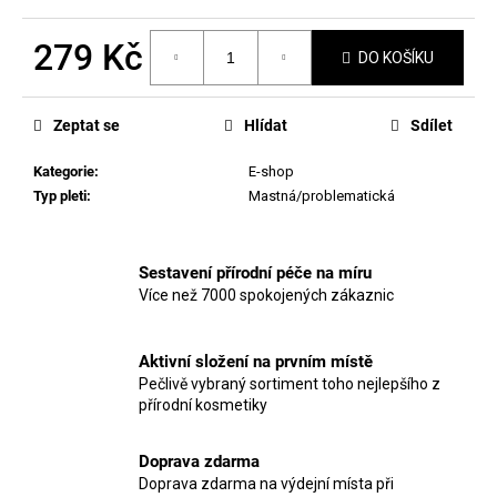
č
u
279 Kč
j
DO KOŠÍKU
e
Měrná
m
cena:
e
Zeptat se
Hlídat
Sdílet
Kategorie
:
E-shop
MANUCURIST
Typ pleti
:
Mastná/problematická
ACTIVE™
BLUR
459
Sestavení přírodní péče na míru
Kč
Více než 7000 spokojených zákaznic
Aktivní složení na prvním místě
Pečlivě vybraný sortiment toho nejlepšího z
přírodní kosmetiky
Doprava zdarma
Doprava zdarma na výdejní místa při