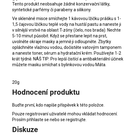
Tento produkt neobsahuje žádné konzervační látky,
syntetické parfémy či parabeny a silikony.
Ve skleněné misce smíchejte 1 kávovou lžičku prášku s 1-
1,5 čajovou lžičkou teplé vody na hustší pastu a naneste ji
v silnější vrstvě na oblast T-zóny (čelo, nos brada). Nechte
5-10 minut působit. Když se přestane lepit na prst,
uvolněte okraje masky a jemně ji odloupněte. Zbytky
opláchněte vlažnou vodou, dočistěte vatovým tamponem
a naneste toner, sérum a hydratační krém. Používejte 1-2
krát týdně. NÁŠ TIP: Pro lepší čistící a antibakteriální účinek
můžete masku smíchat s bylinkovou vodou Máta.
20g
Hodnocení produktu
Buďte první, kdo napíše příspěvek k této položce.
Pouze registrovaní uživatelé mohou vkládat hodnocení.
Prosím
přihlaste se
nebo se
registrujte
.
Diskuze