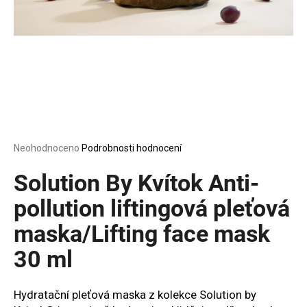
a
j
í
t
?
Průměrné
Neohodnoceno
Podrobnosti hodnocení
HLEDAT
hodnocení
produktu
Solution By Kvítok Anti-
je
0,0
pollution liftingová pleťová
z
D
maska/Lifting face mask
5
o
hvězdiček.
p
30 ml
o
r
u
Hydratační pleťová maska z kolekce Solution by