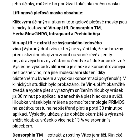
jeho účinky, můžete ho používat také jako noční masku.
Liftingová pleťová maska obsahuje:
Klíčovými účinnými látkami této gelové pleťové masky jsou
klinicky testované
Vin-upLift, Densorphin TM,
HerbaGlow®NRG, Infraguard a PrebiulinAga.
Vin-upLift – extrakt ze švýcarského ledového
vína
(Vybraný druh vína, který se vyrábí tak, že se hrozny
před sklizní nechají zmrznout na vinné révě a jen ty
nejzdravější hrozny zůstanou čerstvé až do konce sklizně.
Výsledné vysoce kvalitní víno je sladké a koncentrovanější
než běžné víno, má jiné molekulární složení díky
částečnému kvašení a vysokou koncentraci polyfenolů). V
klinických studiích bylo prokázáno, že Vin-upLift okamžitě
zvedá a vypíná pleť s výrazným snížením hloubky vrásek
již 30 minut po aplikaci a zanechává pleť hladkou a svěží.
Hloubka vrásek byla měřena pomocí technologie PRIMOS
na začátku testu na neošetřené pleti a poté 30 minut po
aplikaci. Výsledky ukázaly, že dokáže okamžitě a výrazně
snížit hloubku vrásek o více než 13 % ve srovnání s
placebem.
Densorphin TM
– extrakt z rostliny Vitex jehněčí. Klinické