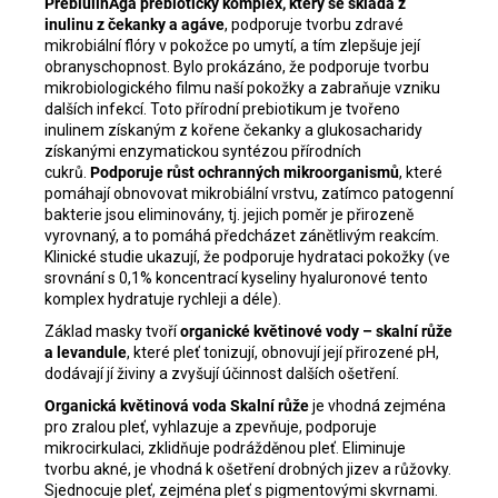
PrebiulinAga prebiotický komplex, který se skládá z
inulinu z čekanky a agáve
, podporuje tvorbu zdravé
mikrobiální flóry v pokožce po umytí, a tím zlepšuje její
obranyschopnost. Bylo prokázáno, že podporuje tvorbu
mikrobiologického filmu naší pokožky a zabraňuje vzniku
dalších infekcí. Toto přírodní prebiotikum je tvořeno
inulinem získaným z kořene čekanky a glukosacharidy
získanými enzymatickou syntézou přírodních
cukrů.
Podporuje růst ochranných mikroorganismů
, které
pomáhají obnovovat mikrobiální vrstvu, zatímco patogenní
bakterie jsou eliminovány, tj. jejich poměr je přirozeně
vyrovnaný, a to pomáhá předcházet zánětlivým reakcím.
Klinické studie ukazují, že podporuje hydrataci pokožky (ve
srovnání s 0,1% koncentrací kyseliny hyaluronové tento
komplex hydratuje rychleji a déle).
Základ masky tvoří
organické květinové vody – skalní růže
a levandule
, které pleť tonizují, obnovují její přirozené pH,
dodávají jí živiny a zvyšují účinnost dalších ošetření.
Organická květinová voda Skalní růže
je vhodná zejména
pro zralou pleť, vyhlazuje a zpevňuje, podporuje
mikrocirkulaci, zklidňuje podrážděnou pleť. Eliminuje
tvorbu akné, je vhodná k ošetření drobných jizev a růžovky.
Sjednocuje pleť, zejména pleť s pigmentovými skvrnami.