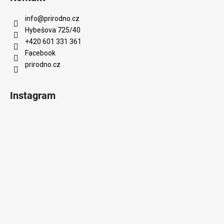
info
@
prirodno.cz
Hybešova 725/40
+420 601 331 361
Facebook
prirodno.cz
Instagram