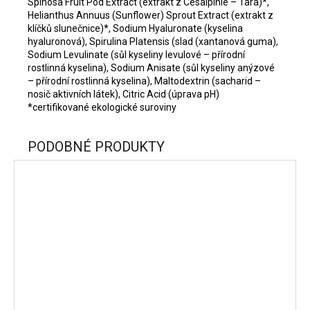
Spinosa Fruit Pod Extract (extrakt z Cesalpinie – Tara)*,
Helianthus Annuus (Sunflower) Sprout Extract (extrakt z
klíčků slunečnice)*, Sodium Hyaluronate (kyselina
hyaluronová), Spirulina Platensis (slad (xantanová guma),
Sodium Levulinate (sůl kyseliny levulové – přírodní
rostlinná kyselina), Sodium Anisate (sůl kyseliny anýzové
– přírodní rostlinná kyselina), Maltodextrin (sacharid –
nosič aktivních látek), Citric Acid (úprava pH)
*certifikované ekologické suroviny
PODOBNÉ PRODUKTY