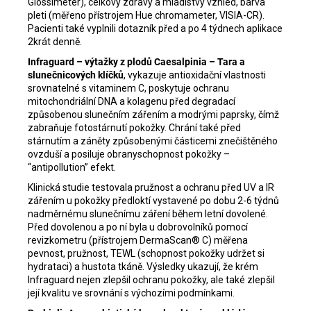
Glossimeter), celkový zdravý a mladistvý vzhled, barva
pleti (měřeno přístrojem Hue chromameter, VISIA-CR).
Pacienti také vyplnili dotazník před a po 4 týdnech aplikace
2krát denně.
Infraguard – výtažky z plodů Caesalpinia – Tara a
slunečnicových klíčků
, vykazuje antioxidační vlastnosti
srovnatelné s vitaminem C, poskytuje ochranu
mitochondriální DNA a kolagenu před degradací
způsobenou slunečním zářením a modrými paprsky, čímž
zabraňuje fotostárnutí pokožky. Chrání také před
stárnutím a záněty způsobenými částicemi znečištěného
ovzduší a posiluje obranyschopnost pokožky –
“antipollution” efekt.
Klinická studie testovala pružnost a ochranu před UV a IR
zářením u pokožky předloktí vystavené po dobu 2-6 týdnů
nadměrnému slunečnímu záření během letní dovolené.
Před dovolenou a po ní byla u dobrovolníků pomocí
revizkometru (přístrojem DermaScan® C) měřena
pevnost, pružnost, TEWL (schopnost pokožky udržet si
hydrataci) a hustota tkáně. Výsledky ukazují, že krém
Infraguard nejen zlepšil ochranu pokožky, ale také zlepšil
její kvalitu ve srovnání s výchozími podmínkami.