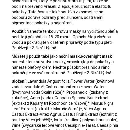
oxidační stres, který je příčinou stárnutí pleti, takže se
podílí na prevenci vrásek. Zlepšuje pružnost a elasticitu
pokožky. Tato řasa se také používá v kosmetice na
podporu zdravé ochrany před sluncem, odstranění
pigmentace pokožky a hojení ran.
Použití:
Naneste tenkou vrstvu masky na vyčištěnou pleť a
nechte ji působit asi 15-20 minut. Opláchněte ji vlažnou
vodou a pokračujte v ošetření přípravky podle typu pleti.
Používejte 2-3krát týdně.
Můžete ji použít také jako
noční masku/overnight mask
:
naneste tenkou vrstvu masky, vmasírujte ji do pokožky a
naneste pleťový krém. Nechte působit přes noc a ráno
pokračujte ve své ranní rutině. Používejte 2-3krát týdně.
Složení:
Lavandula Angustifolia Flower Water (květinová
voda Levandule)*, Cistus Ladaniferus Flower Water
(květinová voda Skalní růže)*, Propanediol (získaný z
kukuřice), Aqua (voda), Capparis Spinosa Bud Extract
(extrakt z Kapary trt Rozchodnice růžové)*, Morus Nigra
Leaf Extract (extrakt z Moruše černé)*, Vitex Agnus
Castus Extract-Vitex Agnus Castus Fruit Extract (extrakt z
rostliny Vitex jehněčí)*, Inulin (rostlinný polysacharid inulin),
Wine (švýcarské ledové víno) Cesalpinie-Tara), Caesalpinia