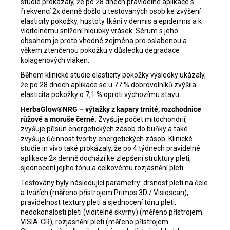
studie prokázaly, že po 28 dnech pravidelné aplikace s
frekvencí 2x denně došlo u testovaných osob ke zvýšení
elasticity pokožky, hustoty tkání v dermis a epidermis a k
viditelnému snížení hloubky vrásek. Sérum s jeho
obsahem je proto vhodné zejména pro oslabenou a
věkem ztenčenou pokožku v důsledku degradace
kolagenových vláken.
Během klinické studie elasticity pokožky výsledky ukázaly,
že po 28 dnech aplikace se u 77 % dobrovolníků zvýšila
elasticita pokožky o 7,1 % oproti výchozímu stavu.
HerbaGlow®NRG – výtažky z kapary trnité, rozchodnice
růžové a moruše černé.
Zvyšuje počet mitochondrií,
zvyšuje přísun energetických zásob do buňky a také
zvyšuje účinnost tvorby energetických zásob. Klinické
studie in vivo také prokázaly, že po 4 týdnech pravidelné
aplikace 2× denně dochází ke zlepšení struktury pleti,
sjednocení jejího tónu a celkovému rozjasnění pleti.
Testovány byly následující parametry: drsnost pleti na čele
a tvářích (měřeno přístrojem Primos 3D / Visioscan),
pravidelnost textury pleti a sjednocení tónu pleti,
nedokonalosti pleti (viditelné skvrny) (měřeno přístrojem
VISIA-CR), rozjasnění pleti (měřeno přístrojem