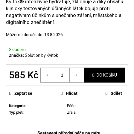
č
Kvitok® intenzivně hydratuje, zklidňuje a díky obsahu
u
klinicky testovaných účinných látek bojuje proti
j
negativním účinkům slunečního záření, městského a
e
digitálního znečištění.
m
e
Můžeme doručit do:
13.8.2026
Skladem
VZOREČEK
Značka:
Solution by Kvítok
25
Kč
585 Kč
DO KOŠÍKU
Měrná
cena:
Zeptat se
Hlídat
Sdílet
Kategorie
:
Péče
Typ pleti
:
Zralá
Sestavení přírodní péče na míru