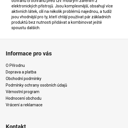
ochranu či ochranu před tzv. modrým zářením z
elektronických přístrojů. Jsou komplexnější, obsahují více
aktivních látek, cílí na několik problémů najednou, a tudíž
jsou vhodnější pro ty, kteří chtějí používat pár základních
produktů bez nutnosti přidávat a kombinovat ještě
spoustu dalších.
Z
á
Informace pro vás
p
a
O Přírodnu
t
Doprava a platba
í
Obchodní podmínky
Podmínky ochrany osobních údajů
Věrnostní program
Hodnocení obchodu
Vrácení a reklamace
Kontakt