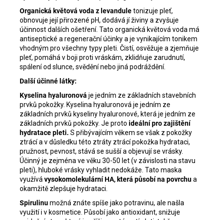
Organická květová voda z levandule
tonizuje pleť,
obnovuje její přirozené pH, dodává jí živiny a zvyšuje
účinnost dalších ošetření. Tato organická květová voda má
antiseptické a regenerační účinky a je vynikajícím tonikem
vhodným pro všechny typy pleti. Čistí, osvěžuje a zjemňuje
pleť, pomáhá v boji proti vráskám, zklidňuje zarudnutí,
spálení od slunce, svědění nebo jiná podráždění.
Další účinné látky:
Kyselina hyaluronová
je jedním ze základních stavebních
prvků pokožky. Kyselina hyaluronová je jedním ze
základních prvků kyseliny hyaluronové, která je jedním ze
základních prvků pokožky. Je proto
ideální pro zajištění
hydratace pleti.
S přibývajícím věkem se však z pokožky
ztrácí a v důsledku této ztráty ztrácí pokožka hydrataci,
pružnost, pevnost, stává se sušší a objevují se vrásky.
Účinný je zejména ve věku 30-50 let (v závislosti na stavu
pleti), hluboké vrásky vyhladit nedokáže. Tato maska
využívá
vysokomolekulární HA, která působí na povrchu
a
okamžitě zlepšuje hydrataci.
Spirulinu
možná znáte spíše jako potravinu, ale našla
využití i v kosmetice. Působí jako antioxidant, snižuje