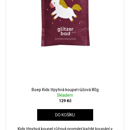
Boep Kids třpytivá koupel růžová 80g
Skladem
129 Kč
DO KOŠÍKU
Kids třpytivá koupel růžová promění každé koupání v