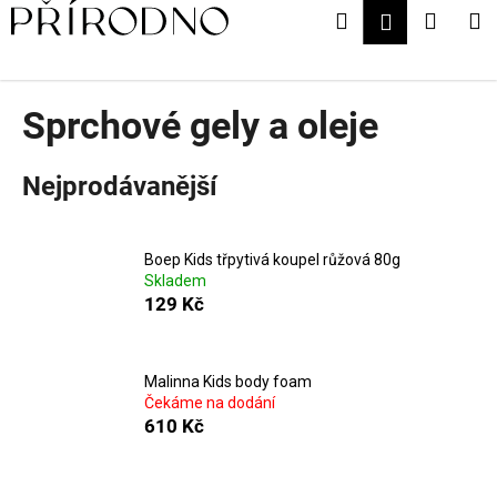
K
Přejít
Hledat
Nákup
M
Přihlášení
na
o
obsah
Zpět
Zpět
košík
š
í
Sprchové gely a oleje
C
k
o
p
Nejprodávanější
o
t
ř
Boep Kids třpytivá koupel růžová 80g
Skladem
e
129 Kč
b
u
j
Malinna Kids body foam
Čekáme na dodání
e
610 Kč
t
e
n