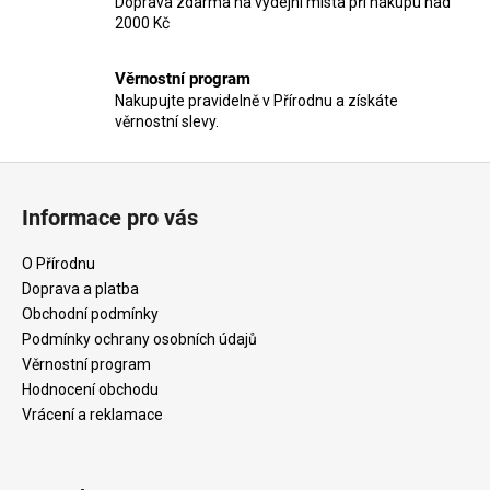
Doprava zdarma na výdejní místa při nákupu nad
y
2000 Kč
v
ý
Věrnostní program
p
Nakupujte pravidelně v Přírodnu a získáte
i
věrnostní slevy.
s
u
Z
á
Informace pro vás
p
a
O Přírodnu
t
Doprava a platba
í
Obchodní podmínky
Podmínky ochrany osobních údajů
Věrnostní program
Hodnocení obchodu
Vrácení a reklamace