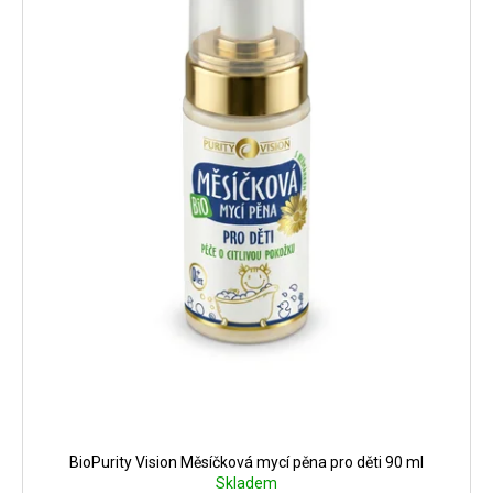
p
ů
č
r
u
j
o
e
d
m
u
e
k
t
MANUCURIST
ů
GREEN
LAK
JELLY
PINK
SORBET
379
Kč
BioPurity Vision Měsíčková mycí pěna pro děti 90 ml
Skladem