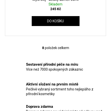
Skladem
245 Kč
DO KOŠÍKU
8
položek celkem
O
v
l
Sestavení přírodní péče na míru
á
Více než 7000 spokojených zákaznic
d
a
c
Aktivní složení na prvním místě
í
Pečlivě vybraný sortiment toho nejlepšího z
p
přírodní kosmetiky
r
v
Doprava zdarma
k