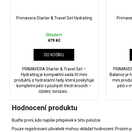
Primavera Starter & Travel Set Hydrating
Primaver
Skladem
479 Kč
DO KOŠÍKU
PRIMAVERA Starter & Travel Set –
PRIMAVERA
Hydrating je kompaktní sada tří mini
Balance je h
produktů z hydratační řady, která poskytuje
mini produ
kompletní péči v pouhých třech krocích –
péči v 
čištění, tonizaci...
Hodnocení produktu
Buďte první, kdo napíše příspěvek k této položce.
Pouze registrovaní uživatelé mohou vkládat hodnocení. Prosím
p