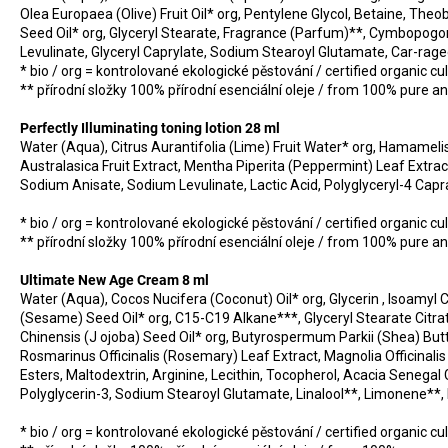
Olea Europaea (Olive) Fruit Oil* org, Pentylene Glycol, Betaine, T
Seed Oil* org, Glyceryl Stearate, Fragrance (Parfum)**, Cymbopogo
Levulinate, Glyceryl Caprylate, Sodium Stearoyl Glutamate, Car-rage
* bio / org = kontrolované ekologické pěstování / certified organic cul
** přírodní složky 100% přírodní esenciální oleje / from 100% pure and
Perfectly Illuminating toning lotion 28 ml
Water (Aqua), Citrus Aurantifolia (Lime) Fruit Water* org, Hamamelis
Australasica Fruit Extract, Mentha Piperita (Peppermint) Leaf Extra
Sodium Anisate, Sodium Levulinate, Lactic Acid, Polyglyceryl-4 Cap
* bio / org = kontrolované ekologické pěstování / certified organic cul
** přírodní složky 100% přírodní esenciální oleje / from 100% pure and
Ultimate New Age Cream 8 ml
Water (Aqua), Cocos Nucifera (Coconut) Oil* org, Glycerin , Isoam
(Sesame) Seed Oil* org, C15-C19 Alkane***, Glyceryl Stearate Citr
Chinensis (J ojoba) Seed Oil* org, Butyrospermum Parkii (Shea) Butte
Rosmarinus Officinalis (Rosemary) Leaf Extract, Magnolia Officinal
Esters, Maltodextrin, Arginine, Lecithin, Tocopherol, Acacia Senega
Polyglycerin-3, Sodium Stearoyl Glutamate, Linalool**, Limonene**,
* bio / org = kontrolované ekologické pěstování / certified organic cul