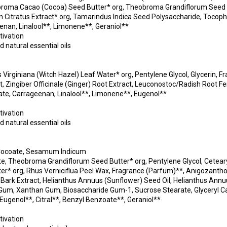
heobroma Cacao (Cocoa) Seed Butter* org, Theobroma Grandiflorum Seed 
n Citratus Extract* org, Tamarindus Indica Seed Polysaccharide, Tocoph
enan, Linalool**, Limonene**, Geraniol**
tivation
 natural essential oils
 Virginiana (Witch Hazel) Leaf Water* org, Pentylene Glycol, Glycerin, 
ct, Zingiber Officinale (Ginger) Root Extract, Leuconostoc/Radish Root 
rate, Carrageenan, Linalool**, Limonene**, Eugenol**
tivation
 natural essential oils
yl Cocoate, Sesamum Indicum
ate, Theobroma Grandiflorum Seed Butter* org, Pentylene Glycol, Cetea
r* org, Rhus Verniciflua Peel Wax, Fragrance (Parfum)**, Anigozanthos F
is Bark Extract, Helianthus Annuus (Sunflower) Seed Oil, Helianthus An
l Gum, Xanthan Gum, Biosaccharide Gum-1, Sucrose Stearate, Glyceryl Capr
 Eugenol**, Citral**, Benzyl Benzoate**, Geraniol**
tivation