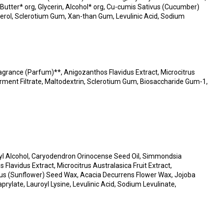
Butter* org, Glycerin, Alcohol* org, Cu-cumis Sativus (Cucumber)
erol, Sclerotium Gum, Xan-than Gum, Levulinic Acid, Sodium
Fragrance (Parfum)**, Anigozanthos Flavidus Extract, Microcitrus
Ferment Filtrate, Maltodextrin, Sclerotium Gum, Biosaccharide Gum-1,
ryl Alcohol, Caryodendron Orinocense Seed Oil, Simmondsia
lavidus Extract, Microcitrus Australasica Fruit Extract,
nuus (Sunflower) Seed Wax, Acacia Decurrens Flower Wax, Jojoba
ylate, Lauroyl Lysine, Levulinic Acid, Sodium Levulinate,