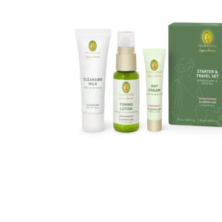
VZOREČEK
25 Kč