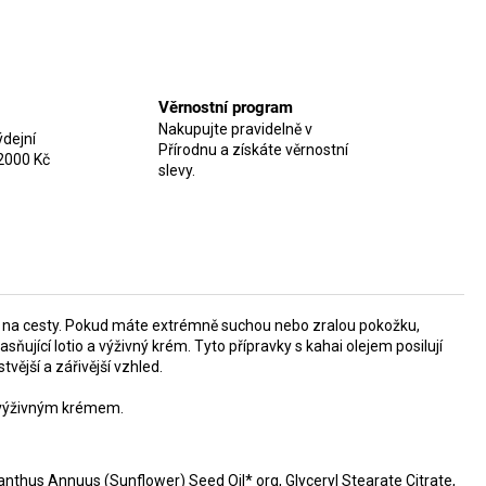
Věrnostní program
Nakupujte pravidelně v
dejní
Přírodnu a získáte věrnostní
2000 Kč
slevy.
nebo na cesty. Pokud máte extrémně suchou nebo zralou pokožku,
ňující lotio a výživný krém. Tyto přípravky s kahai olejem posilují
tvější a zářivější vzhled.
m výživným krémem.
thus Annuus (Sunflower) Seed Oil* org, Glyceryl Stearate Citrate,