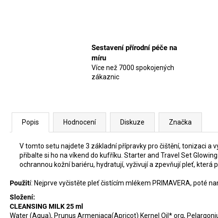
Sestavení přírodní péče na
míru
Více než 7000 spokojených
zákaznic
Popis
Hodnocení
Diskuze
Značka
V tomto setu najdete 3 základní přípravky pro čištění, tonizaci 
přibalte si ho na víkend do kufříku. Starter and Travel Set Glowin
ochrannou kožní bariéru, hydratují, vyživují a zpevňují pleť, která 
Použit
í: Nejprve vyčistěte pleť čistícím mlékem PRIMAVERA, poté n
Složení:
CLEANSING MILK 25 ml
Water (Aqua), Prunus Armeniaca(Apricot) Kernel Oil* org, Pelargoni