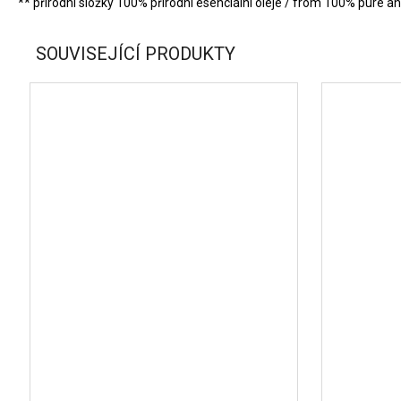
** přírodní složky 100% přírodní esenciální oleje / from 100% pure and
SOUVISEJÍCÍ PRODUKTY