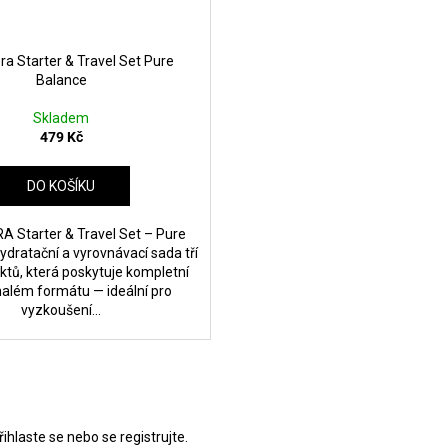
a Starter & Travel Set Pure
Balance
Skladem
479 Kč
DO KOŠÍKU
 Starter & Travel Set – Pure
ydratační a vyrovnávací sada tří
ktů, která poskytuje kompletní
malém formátu — ideální pro
vyzkoušení...
řihlaste se
nebo se
registrujte
.