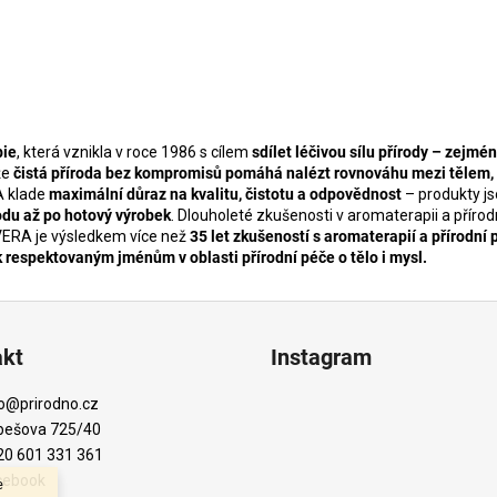
pie
, která vznikla v roce 1986 s cílem
sdílet léčivou sílu přírody – zejmé
 že
čistá příroda bez kompromisů pomáhá nalézt rovnováhu mezi tělem, 
A klade
maximální důraz na kvalitu, čistotu a odpovědnost
– produkty j
odu až po hotový výrobek
. Dlouholeté zkušenosti v aromaterapii a přírod
AVERA je výsledkem více než
35 let zkušeností s aromaterapií a přírodní 
k respektovaným jménům v oblasti přírodní péče o tělo i mysl.
akt
Instagram
o
@
prirodno.cz
bešova 725/40
20 601 331 361
cebook
e