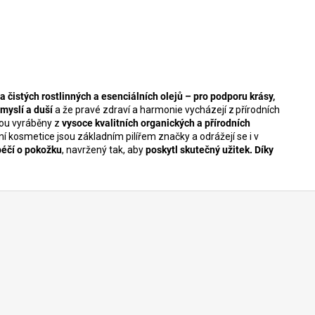
na čistých rostlinných a esenciálních olejů – pro podporu krásy,
myslí a duší
a že pravé zdraví a harmonie vycházejí z přírodních
sou vyráběny z
vysoce kvalitních organických a přírodních
ní kosmetice jsou základním pilířem značky a odrážejí se i v
péčí o pokožku
, navržený tak, aby
poskytl skutečný užitek. Díky