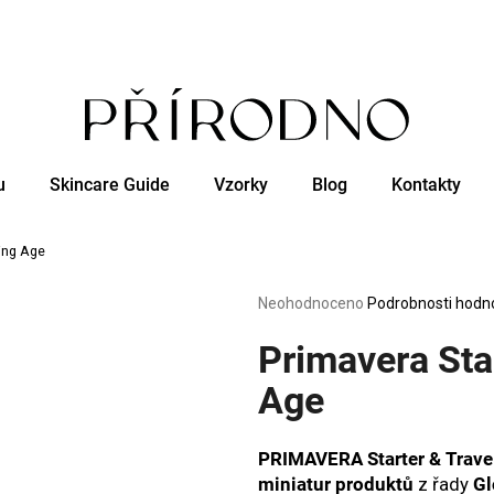
Co potřebujete najít?
u
Skincare Guide
Vzorky
Blog
Kontakty
HLEDAT
wing Age
Doporučujeme
Průměrné
Neohodnoceno
Podrobnosti hodn
hodnocení
produktu
Primavera Sta
je
0,0
Age
z
5
hvězdiček.
PRIMAVERA Starter & Trave
miniatur produktů
z řady
Gl