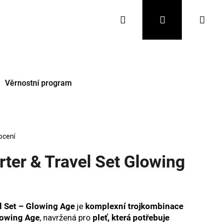
Hledat
Přihlášení
Nák
koš
Věrnostní program
ocení
rter & Travel Set Glowing
Následující
l Set – Glowing Age
je
komplexní trojkombinace
owing Age
, navržená pro
pleť, která potřebuje