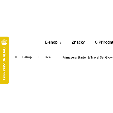
K
Přejít
na
o
obsah
Zpět
Zpět
š
do
do
í
obchodu
obchodu
k
E-shop
Značky
O Přírodn
Domů
E-shop
Péče
Primavera Starter & Travel Set Glo