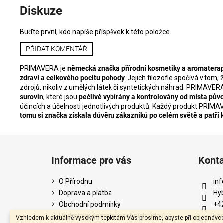
Diskuze
Buďte první, kdo napíše příspěvek k této položce.
PŘIDAT KOMENTÁŘ
PRIMAVERA je
německá značka přírodní kosmetiky a aromatera
zdraví a celkového pocitu pohody
. Jejich filozofie spočívá v tom,
zdrojů, nikoliv z umělých látek či syntetických náhrad. PRIMAVER
surovin
, které jsou
pečlivě vybírány a kontrolovány od místa pův
účincích a účelnosti jednotlivých produktů. Každý produkt PRIM
tomu si značka získala důvěru zákazníků po celém světě a patří 
Z
á
Informace pro vás
Kont
p
a
O Přírodnu
inf
t
Doprava a platba
Hy
í
Obchodní podmínky
+4
Podmínky ochrany osobních údajů
Fa
Vzhledem k aktuálně vysokým teplotám Vás prosíme, abyste při objednávc