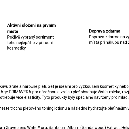
Aktivní složení na prvním
Doprava zdarma
místě
Doprava zdarma na vý
Pečlivě vybraný sortiment
místa při nákupu nad 
toho nejlepšího z přírodní
kosmetiky
a výživu zralé a náročné pleti. Set je ideální pro vyzkoušení kosmetiky 
g Age PRIMAVERA pro náročnou a zralou pleť obsahuje čistící mléko, rozjas
potřebuje více elasticity. Tyto produkty byly speciálně navrženy pro mladis
aneste trochu pleťového toning lotionu a následně hydratujte pleť naší
um Graveolens Water* org, Santalum Album (Sandalwood) Extract, Helian