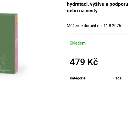
MANUCURIST ACTIVE PLUMP AQUA
MANUCURIST O
hydrataci, výživu a podpor
GLAZED
ACTIVE - GENT
nebo na cesty
.
459 Kč
200 Kč
Můžeme doručit do:
11.8.2026
Skladem
479 Kč
Měrná
cena:
Kategorie
:
Péče