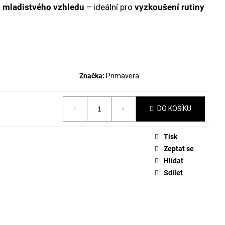
DLAKOVAČ GREEN™ &
u mladistvého vzhledu
– ideální pro
vyzkoušení rutiny
LE REMOVER 50ML
Značka:
Primavera
DO KOŠÍKU
Tisk
Zeptat se
Hlídat
Sdílet