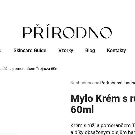
Co potřebujete najít?
u
Skincare Guide
Vzorky
Blog
Kontakty
HLEDAT
s růží a pomerančem Trojruža 60ml
Doporučujeme
Průměrné
Neohodnoceno
Podrobnosti hodn
hodnocení
produktu
Mylo Krém s r
je
0,0
60ml
z
5
hvězdiček.
Krém s růží a pomerančem Tr
a díky obsaženým olejům har