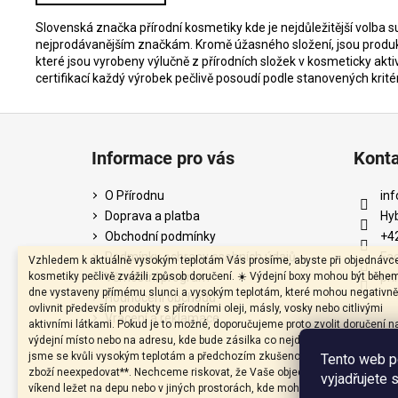
Slovenská značka přírodní kosmetiky kde je nejdůležitější volba
nejprodávanějším značkám. Kromě úžasného složení, jsou produkt
které jsou vyrobeny výlučně z přírodních složek v kosmeticky akti
certifikací každý výrobek pečlivě posoudí podle stanovených kritér
Z
á
Informace pro vás
Kont
p
a
O Přírodnu
inf
t
Doprava a platba
Hy
í
Obchodní podmínky
+4
Podmínky ochrany osobních údajů
Fa
Vzhledem k aktuálně vysokým teplotám Vás prosíme, abyste při objednávc
kosmetiky pečlivě zvážili způsob doručení. ☀️ Výdejní boxy mohou být běhe
Věrnostní program
pri
dne vystaveny přímému slunci a vysokým teplotám, které mohou negativně
Hodnocení obchodu
ovlivnit především produkty s přírodními oleji, másly, vosky nebo citlivými
Vrácení a reklamace
aktivními látkami. Pokud je to možné, doporučujeme proto zvolit doručení n
výdejní místo nebo na adresu, kde bude zásilka co nejdříve převzata. Záro
jsme se kvůli vysokým teplotám a předchozím zkušenostem rozhodli **v p
Tento web p
zboží neexpedovat**. Nechceme riskovat, že Vaše objednávka zůstane pře
vyjadřujete 
víkend ležet na depu nebo v jiných prostorách, kde mohou teploty vystoupat