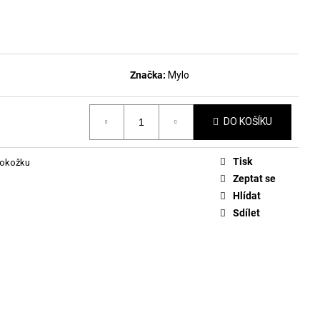
DLAKOVAČ GREEN™ &
LE REMOVER 50ML
Značka:
Mylo
DO KOŠÍKU
Tisk
pokožku
Zeptat se
Hlídat
Sdílet