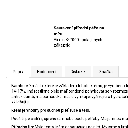
Sestavení přírodní péče na
míru
Více než 7000 spokojených
zákaznic
Popis
Hodnocení
Diskuze
Značka
Bambucké máslo, které je základem tohoto krému, je vyrobeno tra
14-17%, jiné rostlinné oleje mají tendenci pohybovat se v rozmezí
antioxidantů, má bambucké máslo vynikající vyživující a hydratač
zklidňují ji.
Krém je vhodný pro suchou pleť, ruce a tělo.
Použití: po čištění, sprchování nebo podle potřeby. Má jemnou m
Přírodno tip:
Mylo tento krém doporučuje i na pleť. My jsme s tí