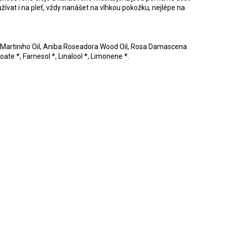
oužívat i na pleť, vždy nanášet na vlhkou pokožku, nejlépe na
 Martiniho Oil, Aniba Roseadora Wood Oil, Rosa Damascena
zoate *, Farnesol *, Linalool *, Limonene *.