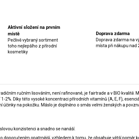
Aktivní složení na prvním
Doprava zdarma
místě
Doprava zdarma na vý
Pečlivě vybraný sortiment
místa při nákupu nad 
toho nejlepšího z přírodní
kosmetiky
dičním ručním lisováním, není rafinované, je fairtrade a v BIO kvalitě
 1-2%. Díky této vysoké koncentraci přírodních vitamínů (A, E, F), esen
ní účinky na pokožku. Máslo je doplněno o směs velmi ženských a povznáš
áslovou konzistenci a snadno se nanáší.
mto doporučením opatrnější, vzhledem k tomu, že obsahuje větší poměr 