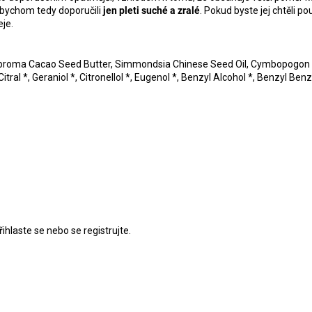
bychom tedy doporučili
jen pleti suché a zralé
. Pokud byste jej chtěli p
eje.
Theobroma Cacao Seed Butter, Simmondsia Chinese Seed Oil, Cymbopogon
Citral *, Geraniol *, Citronellol *, Eugenol *, Benzyl Alcohol *, Benzyl Ben
řihlaste se
nebo se
registrujte
.