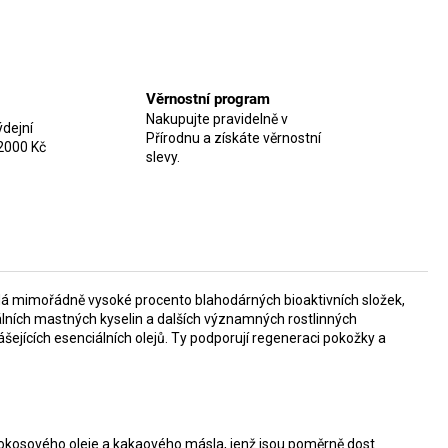
Věrnostní program
Nakupujte pravidelně v
dejní
Přírodnu a získáte věrnostní
2000 Kč
slevy.
. Má mimořádně vysoké procento blahodárných bioaktivních složek,
ciálních mastných kyselin a dalších významných rostlinných
ejících esenciálních olejů. Ty podporují regeneraci pokožky a
kokosového oleje a kakaového másla, jenž jsou poměrně dost