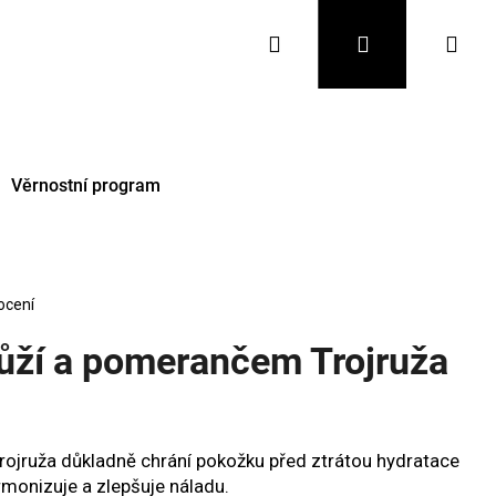
Hledat
Přihlášení
Nák
koš
Věrnostní program
ocení
ůží a pomerančem Trojruža
Následující
ojruža důkladně chrání pokožku před ztrátou hydratace
monizuje a zlepšuje náladu.