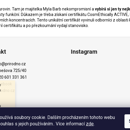
 surovin. Tam je majitelka Myla Barb nekompromisní a
vybírá si jen ty nej
y funkční. Důkazem je třeba získaní certifikátu
CosmEthically ACTIVE, 
vních koncentracích. Tento unikátní certifikát vyvinuli odborníci z obla
ií certifikátu a po přezkoumání vydají stanovisko.
akt
Instagram
o
@
prirodno.cz
bešova 725/40
20 601 331 361
cebook
e
m
rodno.cz
a
veň
átky
oužívá soubory cookie. Dalším procházením tohoto webu
s
souhlas s jejich používáním.. Více informací
zde
.
Sledovat na Instagr