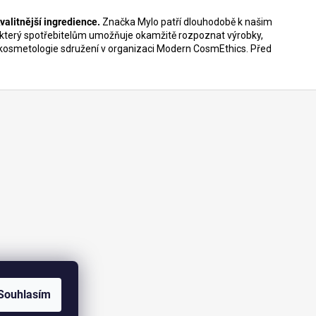
kvalitnější ingredience.
Značka Mylo patří dlouhodobě k našim
který spotřebitelům umožňuje okamžitě rozpoznat výrobky,
sti kosmetologie sdružení v organizaci Modern CosmEthics. Před
Souhlasím
amu