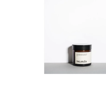
VZOREČEK
25 Kč