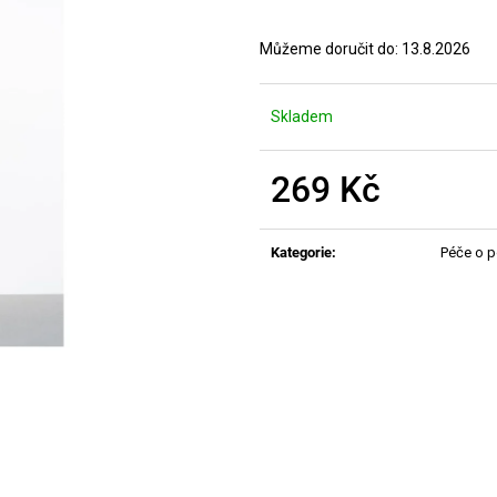
MANUCURIST ACTIVE PLUMP AQUA
MANUCURIST O
GLAZED
ACTIVE - GENT
Můžeme doručit do:
13.8.2026
459 Kč
200 Kč
Skladem
269 Kč
Měrná
cena:
Kategorie
:
Péče o 