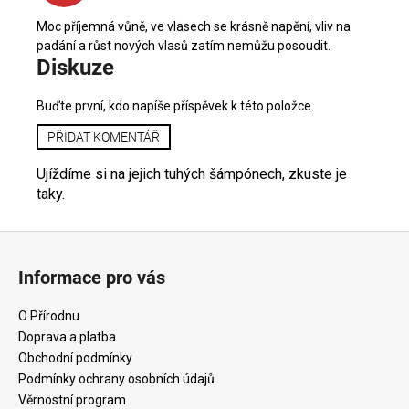
e
n
Moc příjemná vůně, ve vlasech se krásně napění, vliv na
padání a růst nových vlasů zatím nemůžu posoudit.
í
Diskuze
Buďte první, kdo napíše příspěvek k této položce.
PŘIDAT KOMENTÁŘ
Ujíždíme si na jejich tuhých šámpónech, zkuste je
taky.
Z
á
Informace pro vás
p
a
O Přírodnu
t
Doprava a platba
í
Obchodní podmínky
Podmínky ochrany osobních údajů
Věrnostní program