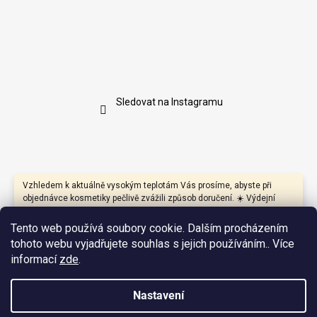
Sledovat na Instagramu
Vzhledem k aktuálně vysokým teplotám Vás prosíme, abyste při
objednávce kosmetiky pečlivě zvážili způsob doručení. ☀️ Výdejní
boxy mohou být během dne vystaveny přímému slunci a vysokým
teplotám, které mohou negativně ovlivnit především produkty s
Tento web používá soubory cookie. Dalším procházením
přírodními oleji, másly, vosky nebo citlivými aktivními látkami.
tohoto webu vyjadřujete souhlas s jejich používáním.. Více
Pokud je to možné, doporučujeme proto zvolit doručení na výdejní
informací
zde
.
místo nebo na adresu, kde bude zásilka co nejdříve převzata.
Zároveň jsme se kvůli vysokým teplotám a předchozím
zkušenostem rozhodli **v pátky zboží neexpedovat**. Nechceme
Nastavení
riskovat, že Vaše objednávka zůstane přes víkend ležet na depu
nebo v jiných prostorách, kde mohou teploty vystoupat velmi