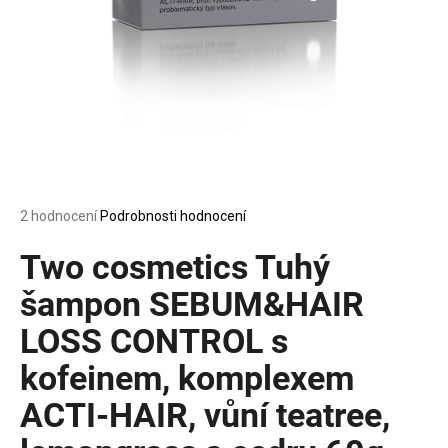
a
j
í
t
?
Průměrné
2 hodnocení
Podrobnosti hodnocení
HLEDAT
hodnocení
produktu
Two cosmetics Tuhý
je
5,0
šampon SEBUM&HAIR
z
D
LOSS CONTROL s
5
o
hvězdiček.
p
kofeinem, komplexem
o
ACTI-HAIR, vůní teatree,
r
u