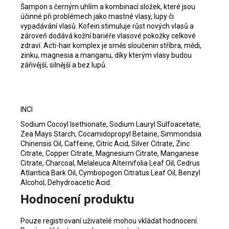
Šampon s černým uhlím a kombinací složek, které jsou
účinné při problémech jako mastné vlasy, lupy či
vypadávání vlasů. Kofein stimuluje růst nových vlasů a
zároveň dodává kožní bariéře vlasové pokožky celkové
zdraví. Acti-hair komplex je směs sloučenin stříbra, mědi,
zinku, magnesia a manganu, díky kterým vlasy budou
zářivější, silnější a bez lupů.
INCI
Sodium Cocoyl Isethionate, Sodium Lauryl Sulfoacetate,
Zea Mays Starch, Cocamidopropyl Betaine, Simmondsia
Chinensis Oil, Caffeine, Citric Acid, Silver Citrate, Zinc
Citrate, Copper Citrate, Magnesium Citrate, Manganese
Citrate, Charcoal, Melaleuca Alternifolia Leaf Oil, Cedrus
Atlantica Bark Oil, Cymbopogon Citratus Leaf Oil, Benzyl
Alcohol, Dehydroacetic Acid.
Hodnocení produktu
Pouze registrovaní uživatelé mohou vkládat hodnocení.