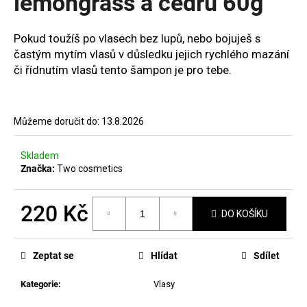
lemongrass a cedru 60g
č
u
j
Pokud toužíš po vlasech bez lupů, nebo bojuješ s
e
častým mytím vlasů v důsledku jejich rychlého mazání
m
či řídnutím vlasů tento šampon je pro tebe.
e
MANUCURIST
Můžeme doručit do:
13.8.2026
ACTIVE™
BLUR
Skladem
459
Značka:
Two cosmetics
Kč
220 Kč
DO KOŠÍKU
Měrná
cena:
Zeptat se
Hlídat
Sdílet
Kategorie
:
Vlasy