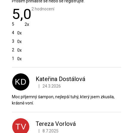
Prosím
přihlaste se
nebo se
registrujte
.
5,0
Průměrné
2 hodnocení
hodnocení
produktu
je
5
2x
5,0
z
4
0x
5
hvězdiček.
3
0x
2
0x
1
0x
V
ý
p
Kateřina Dostálová
KD
i
|
24.3.2026
Hodnocení produktu je 5 z 5 hvězdiček.
s
h
Moc příjemný šampon, nejlepší tuhý, který jsem zkusila,
o
krásně voní.
d
n
o
Tereza Vorlová
TV
c
|
8.7.2025
Hodnocení produktu je 5 z 5 hvězdiček.