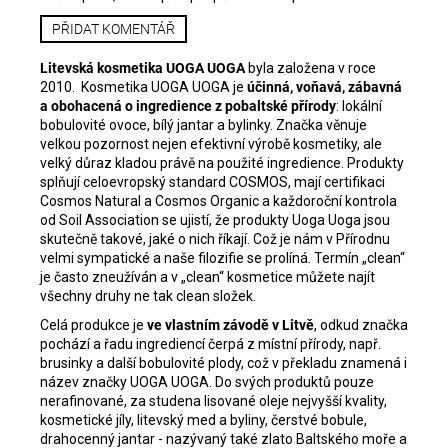
PŘIDAT KOMENTÁŘ
Litevská kosmetika UOGA UOGA
byla založena v roce
2010. Kosmetika UOGA UOGA je
účinná, voňavá, zábavná
a obohacená o ingredience z pobaltské přírody
: lokální
bobulovité ovoce, bílý jantar a bylinky. Značka věnuje
velkou pozornost nejen efektivní výrobě kosmetiky, ale
velký důraz kladou právě na použité ingredience.
Produkty
splňují celoevropský standard COSMOS, mají certifikaci
Cosmos Natural a Cosmos Organic a každoroční kontrola
od Soil Association se ujistí, že produkty Uoga Uoga jsou
skutečně takové, jaké o nich říkají. Což je nám v Přírodnu
velmi sympatické a naše filozifie se prolíná.
Termín „clean“
je často zneužíván a v „clean“ kosmetice můžete najít
všechny druhy ne tak clean složek.
Celá produkce je
ve vlastním závodě v Litvě
, odkud značka
pochází a řadu ingrediencí čerpá z místní přírody, např.
brusinky a další bobulovité plody, což v překladu znamená i
název značky UOGA UOGA. Do svých produktů pouze
nerafinované, za studena lisované oleje nejvyšší kvality,
kosmetické jíly, litevský med a byliny, čerstvé bobule,
drahocenný jantar - nazývaný také zlato Baltského moře a