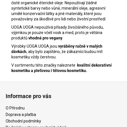
čisté organické éterické oleje. Nepoužívají žádné
syntetické barvy nebo vůně, minerální oleje, agresivní
umělé konzervační látky a jiné materiály, které jsou
považovány za škodlivé pro lidi nebo životní prostředí.
UOGA UOGA nepoužívá přísady živočišného původu,
výjimkou je pouze včelí vosk a med, proto je většina
produktů
vhodná pro vegany
.
Výrobky UOGA UOGA jsou
vyráběny ručně v malých
dávkách
, aby bylo zajištěno, že zákazníci budou mít
kosmetiku vždy čerstvou.
V sortimentu této značky naleznete
kvalitní dekorativní
kosmetiku a pleťovou i tělovou kosmetiku.
Z
á
Informace pro vás
p
a
O Přírodnu
t
Doprava a platba
í
Obchodní podmínky