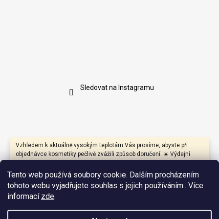
Sledovat na Instagramu
Vzhledem k aktuálně vysokým teplotám Vás prosíme, abyste při
objednávce kosmetiky pečlivě zvážili způsob doručení. ☀️ Výdejní
boxy mohou být během dne vystaveny přímému slunci a vysokým
teplotám, které mohou negativně ovlivnit především produkty s
Tento web používá soubory cookie. Dalším procházením
přírodními oleji, másly, vosky nebo citlivými aktivními látkami.
tohoto webu vyjadřujete souhlas s jejich používáním.. Více
Pokud je to možné, doporučujeme proto zvolit doručení na výdejní
informací
zde
.
místo nebo na adresu, kde bude zásilka co nejdříve převzata.
Zároveň jsme se kvůli vysokým teplotám a předchozím
zkušenostem rozhodli **v pátky zboží neexpedovat**. Nechceme