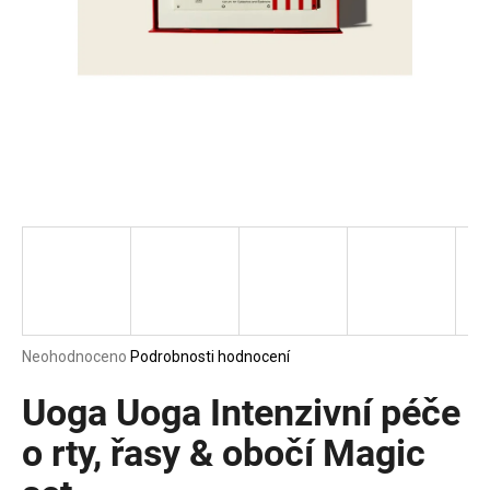
a
j
í
t
?
HLEDAT
D
Průměrné
Neohodnoceno
Podrobnosti hodnocení
o
hodnocení
p
produktu
Uoga Uoga Intenzivní péče
o
je
0,0
o rty, řasy & obočí Magic
r
z
u
5