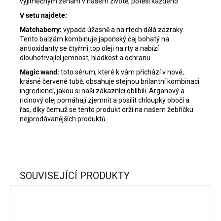
výjimečným ženám v našem životě, potěší každého.
V setu najdete:
Matchaberry:
vypadá úžasně a na rtech dělá zázraky.
Tento balzám kombinuje japonský čaj bohatý na
antioxidanty se čtyřmi top oleji na rty a nabízí
dlouhotrvající jemnost, hladkost a ochranu.
Magic wand
:
toto sérum, které k vám přichází v nové,
krásné červené tubě, obsahuje stejnou brilantní kombinaci
ingrediencí, jakou si naši zákazníci oblíbili. Arganový a
ricinový olej pomáhají zjemnit a posílit chloupky obočí a
řas, díky čemuž se tento produkt drží na našem žebříčku
nejprodávanějších produktů.
SOUVISEJÍCÍ PRODUKTY