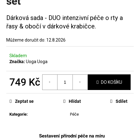
set
č
hvězdiček.
u
j
Dárková sada - DUO intenzivní péče o rty a
e
řasy & obočí v dárkové krabičce.
m
e
Můžeme doručit do:
12.8.2026
MANUCURIST
Skladem
GREEN
Značka:
Uoga Uoga
LAK
JELLY
SUGAR
749 Kč
PLUM
DO KOŠÍKU
379
Měrná
Kč
cena:
Zeptat se
Hlídat
Sdílet
Kategorie
:
Péče
Sestavení přírodní péče na míru