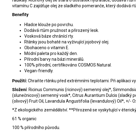
radikály. Ricinový olej se stará o dostatek hydratace, dodává r
vitamínu C zajišťuje olej ze sladkého pomeranče, který dodává r
Benefity
Hladce klouže po povrchu.
Dodává rtům pružnost a přirozený lesk.
Vosková báze chránící rty.
Rtěnky jsou bohaté na vyživující jojobový olej.
Obohaceno o vitamin E.
Módní paleta pro každý den.
Přírodní barvy na bázi minerálů.
100% přírodní, certifikováno COSMOS Natural.
Vegan-friendly.
Použití:
Chraňte rtěnku před extrémními teplotami. Při aplikaci 
Složení
:
Ricinus Communis (ricinový) semenný olej*, Simmondsia C
(slunečnicový) semenný vosk*, Citrus Aurantium Dulcis (sladký po
(olivový) Fruit Oil, Lavandula Angustifolia (levandulový) Oil*, +/- O
*Z ekologického zemědělství. **Přirozeně se vyskytující v éterický
61 % organic
100 % přírodního původu.