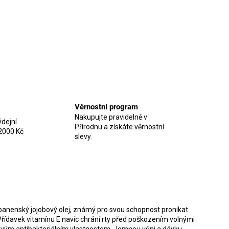
Věrnostní program
Nakupujte pravidelně v
dejní
Přírodnu a získáte věrnostní
2000 Kč
slevy.
 panenský jojobový olej, známý pro svou schopnost pronikat
Přídavek vitamínu E navíc chrání rty před poškozením volnými