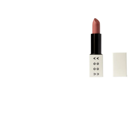
VZOREČEK
25 Kč