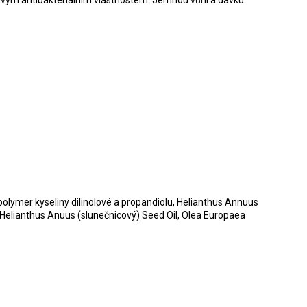
y svým antibakteriálním vlastnostem. Jemnou vůni a dávku
polymer kyseliny dilinolové a propandiolu, Helianthus Annuus
, Helianthus Anuus (slunečnicový) Seed Oil, Olea Europaea