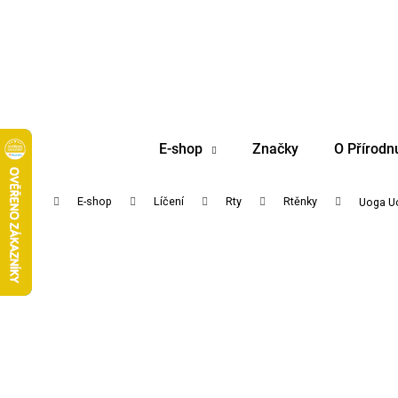
K
Přejít
na
o
obsah
Zpět
Zpět
š
do
do
í
obchodu
obchodu
k
E-shop
Značky
O Přírodn
Domů
E-shop
Líčení
Rty
Rtěnky
Uoga Uo