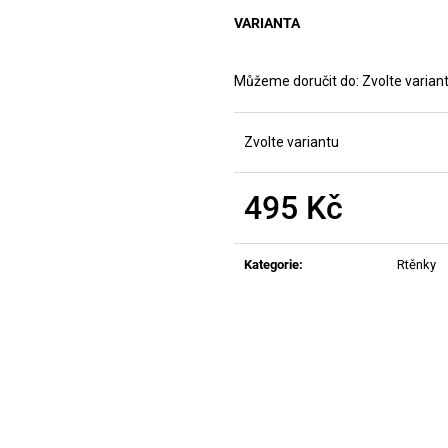
MANUCURIST ACTIVE PLUMP AQUA
MANUCURIST O
GLAZED
ACTIVE - GENT
VARIANTA
459 Kč
200 Kč
Můžeme doručit do:
Zvolte varian
Zvolte variantu
495 Kč
Měrná
cena:
Kategorie
:
Rtěnky