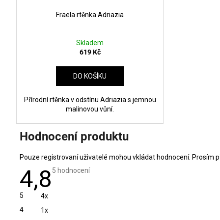
Fraela rtěnka Adriazia
Skladem
619 Kč
DO KOŠÍKU
Přírodní rtěnka v odstínu Adriazia s jemnou
malinovou vůní.
Hodnocení produktu
Pouze registrovaní uživatelé mohou vkládat hodnocení. Prosím
p
4,8
Průměrné
5 hodnocení
hodnocení
produktu
je
5
4x
4,8
z
4
1x
5
hvězdiček.