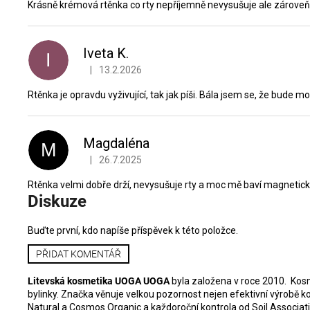
Krásně krémová rtěnka co rty nepříjemně nevysušuje ale zároveň
Iveta K.
I
|
13.2.2026
Hodnocení produktu je 5 z 5 hvězdiček.
Rtěnka je opravdu vyživující, tak jak píši. Bála jsem se, že bude 
Magdaléna
M
|
26.7.2025
Hodnocení produktu je 5 z 5 hvězdiček.
Rtěnka velmi dobře drží, nevysušuje rty a moc mě baví magnetick
Diskuze
Buďte první, kdo napíše příspěvek k této položce.
PŘIDAT KOMENTÁŘ
Litevská kosmetika UOGA UOGA
byla založena v roce 2010. Ko
bylinky. Značka věnuje velkou pozornost nejen efektivní výrobě k
Natural a Cosmos Organic a každoroční kontrola od Soil Association