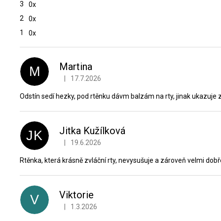
3
0x
2
0x
1
0x
V
ý
p
Martina
M
i
|
17.7.2026
Hodnocení produktu je 4 z 5 hvězdiček.
s
h
Odstín sedí hezky, pod rtěnku dávm balzám na rty, jinak ukazuje z
o
d
n
Jitka Kužílková
JK
o
|
19.6.2026
Hodnocení produktu je 5 z 5 hvězdiček.
c
e
Rtěnka, která krásně zvláční rty, nevysušuje a zároveň velmi dobře
n
í
Viktorie
V
|
1.3.2026
Hodnocení produktu je 5 z 5 hvězdiček.