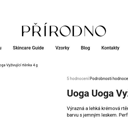
Co potřebujete najít?
u
Skincare Guide
Vzorky
Blog
Kontakty
HLEDAT
ga Vyživující rtěnka 4 g
Doporučujeme
Průměrné
5 hodnocení
Podrobnosti hodnoce
hodnocení
produktu
Uoga Uoga Vyž
je
4,8
z
Výrazná a lehká krémová rtěn
5
barvu s jemným leskem. Perfe
hvězdiček.