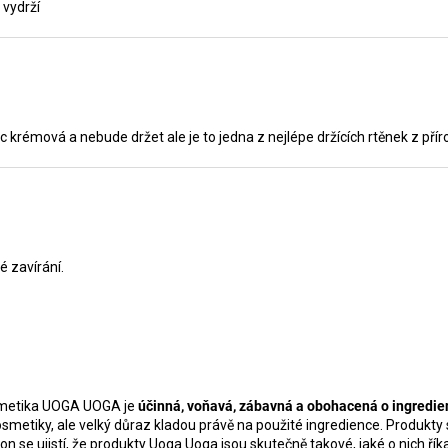
 vydrží
moc krémová a nebude držet ale je to jedna z nejlépe držících rtěnek z pří
é zavírání.
smetika UOGA UOGA je
účinná, voňavá, zábavná a obohacená o ingredien
osmetiky, ale velký důraz kladou právě na použité ingredience.
Produkty 
 se ujistí, že produkty Uoga Uoga jsou skutečně takové, jaké o nich říka