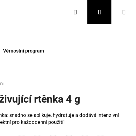
Hledat
Přihlášení
Nák
koš
Věrnostní program
ní
ivující rtěnka 4 g
ka: snadno se aplikuje, hydratuje a dodává intenzivní
Následující
ktní pro každodenní použití!