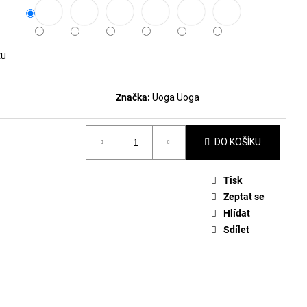
DLAKOVAČ GREEN™ &
LE REMOVER 50ML
tu
Značka:
Uoga Uoga
DO KOŠÍKU
Tisk
Zeptat se
Hlídat
Sdílet