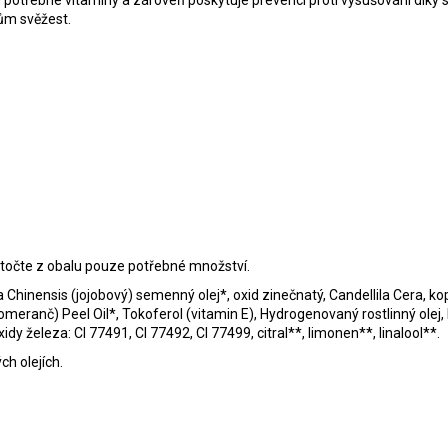
tům potřebné vitamíny a zároveň poskytuje prevenci proti vysušování dík
tům svěžest.
vytočte z obalu pouze potřebné množství.
hinensis (jojobový) semenný olej*, oxid zinečnatý, Candellila Cera, ko
meranč) Peel Oil*, Tokoferol (vitamin E), Hydrogenovaný rostlinný olej
xidy železa: CI 77491, CI 77492, CI 77499, citral**, limonen**, linalool**.
ch olejích.