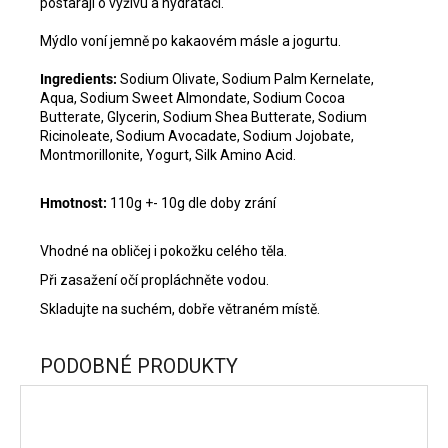
postarají o výživu a hydrataci.
Mýdlo voní jemně po kakaovém másle a jogurtu.
Ingredients:
Sodium Olivate, Sodium Palm Kernelate,
Aqua, Sodium Sweet Almondate, Sodium Cocoa
Butterate, Glycerin, Sodium Shea Butterate, Sodium
Ricinoleate, Sodium Avocadate, Sodium Jojobate,
Montmorillonite, Yogurt, Silk Amino Acid.
Hmotnost:
110g +- 10g dle doby zrání
Vhodné na obličej i pokožku celého těla.
Při zasažení očí propláchněte vodou.
Skladujte na suchém, dobře větraném místě.
PODOBNÉ PRODUKTY