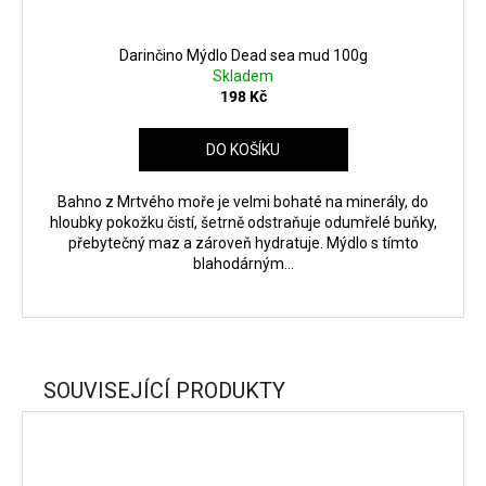
Darinčino Mýdlo Dead sea mud 100g
Skladem
198 Kč
DO KOŠÍKU
Bahno z Mrtvého moře je velmi bohaté na minerály, do
hloubky pokožku čistí, šetrně odstraňuje odumřelé buňky,
přebytečný maz a zároveň hydratuje. Mýdlo s tímto
blahodárným...
SOUVISEJÍCÍ PRODUKTY