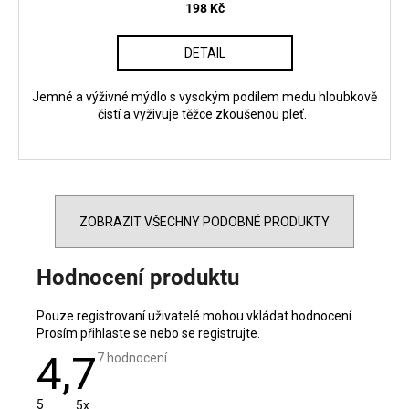
198 Kč
DETAIL
Jemné a výživné mýdlo s vysokým podílem medu hloubkově
čistí a vyživuje těžce zkoušenou pleť.
ZOBRAZIT VŠECHNY PODOBNÉ PRODUKTY
Hodnocení produktu
Pouze registrovaní uživatelé mohou vkládat hodnocení.
Prosím
přihlaste se
nebo se
registrujte
.
4,7
Průměrné
7 hodnocení
hodnocení
produktu
je
5
5x
4,7