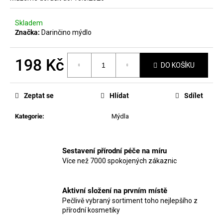
č
u
j
Skladem
e
Značka:
Darinčino mýdlo
m
e
198 Kč
DO KOŠÍKU
Měrná
VZOREČEK
cena:
Zeptat se
Hlídat
Sdílet
25
Kč
Kategorie
:
Mýdla
Sestavení přírodní péče na míru
Více než 7000 spokojených zákaznic
Aktivní složení na prvním místě
Pečlivě vybraný sortiment toho nejlepšího z
přírodní kosmetiky