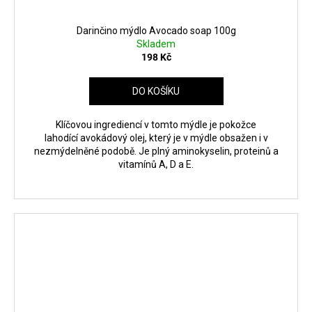
Darinčino mýdlo Avocado soap 100g
Skladem
198 Kč
DO KOŠÍKU
Klíčovou ingrediencí v tomto mýdle je pokožce
lahodící avokádový olej, který je v mýdle obsažen i v
nezmýdelněné podobě. Je plný aminokyselin, proteinů a
vitamínů A, D a E.