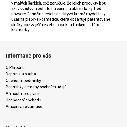
v
malých šaržích
, což zaručuje, že jejich produkty jsou
vždy
čerstvé
a bohaté na cenné a aktivní látky. Pod
názvem Darinčino mýdlo se skrývá kromě mýdel taky
úžasná pleťová kosmetika, která obsahuje patentované
složky, což zajišťuje velmi vysokou funkčnost této
kosmetiky.
Z
á
Informace pro vás
p
a
O Přírodnu
t
Doprava a platba
í
Obchodní podmínky
Podmínky ochrany osobních údajů
Věrnostní program
Hodnocení obchodu
Vrácení a reklamace