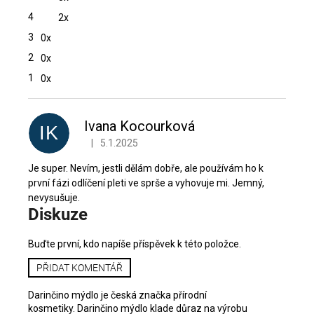
z
4
2x
5
hvězdiček.
3
0x
2
0x
1
0x
V
ý
p
Ivana Kocourková
IK
i
|
5.1.2025
Hodnocení produktu je 5 z 5 hvězdiček.
s
h
Je super. Nevím, jestli dělám dobře, ale používám ho k
o
první fázi odlíčení pleti ve sprše a vyhovuje mi. Jemný,
d
nevysušuje.
Diskuze
n
o
c
Buďte první, kdo napíše příspěvek k této položce.
e
PŘIDAT KOMENTÁŘ
n
í
Darinčino mýdlo je česká značka přírodní
kosmetiky.
Darinčino mýdlo klade důraz na výrobu