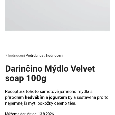
a
j
í
t
?
Průměrné
7 hodnocení
Podrobnosti hodnocení
HLEDAT
hodnocení
produktu
Darinčino Mýdlo Velvet
je
4,7
soap 100g
z
D
5
o
hvězdiček.
Receptura tohoto sametově jemného mýdla s
p
přírodním
hedvábím
a
jogurtem
byla sestavena pro to
o
nejjemnější mytí pokožky celého těla.
r
u
Můžeme doručit do:
13.8.2026