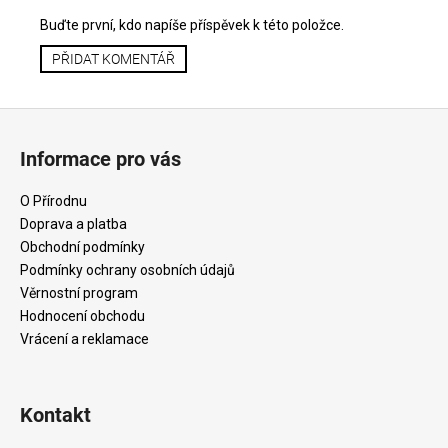
Buďte první, kdo napíše příspěvek k této položce.
PŘIDAT KOMENTÁŘ
Z
á
Informace pro vás
p
a
O Přírodnu
t
Doprava a platba
í
Obchodní podmínky
Podmínky ochrany osobních údajů
Věrnostní program
Hodnocení obchodu
Vrácení a reklamace
Kontakt