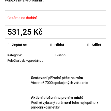
č
Položka byla vyprodána…
hvězdiček.
u
j
e
Čekáme na dodání
m
e
531,25 Kč
Měrná
MANUCURIST
cena:
Zeptat se
Hlídat
Sdílet
GEL
LIKE
TOP
Kategorie
:
E-shop
COAT
Položka byla vyprodána…
410
Kč
Sestavení přírodní péče na míru
Více než 7000 spokojených zákaznic
Aktivní složení na prvním místě
Pečlivě vybraný sortiment toho nejlepšího z
přírodní kosmetiky