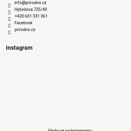
info
@
prirodno.cz
Hybešova 725/40
+420 601 331 361
Facebook
prirodno.cz
Instagram
Sledovat na Instagramu