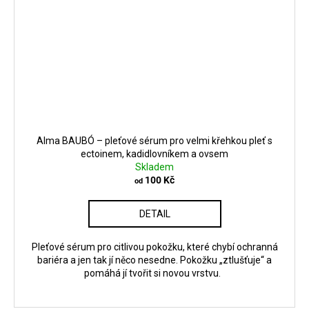
Alma BAUBÓ – pleťové sérum pro velmi křehkou pleť s
ectoinem, kadidlovníkem a ovsem
Skladem
100 Kč
od
DETAIL
Pleťové sérum pro citlivou pokožku, které chybí ochranná
bariéra a jen tak jí něco nesedne. Pokožku „ztlušťuje“ a
pomáhá jí tvořit si novou vrstvu.