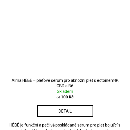
Alma HÉBÉ – pleťové sérum pro aknózní pleť s ectoinem®,
CBD a B6
Skladem
100 Kč
od
DETAIL
HÉBÉ je funkční a pečlivě poskládané sérum pro pleť bojující s