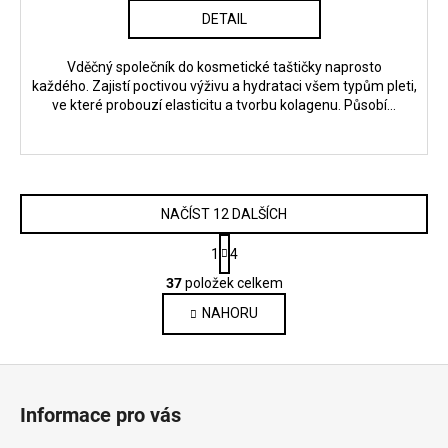
DETAIL
Vděčný společník do kosmetické taštičky naprosto
každého. Zajistí poctivou výživu a hydrataci všem typům pleti,
ve které probouzí elasticitu a tvorbu kolagenu. Působí...
NAČÍST 12 DALŠÍCH
S
1
4
t
O
r
37
položek celkem
v
á
NAHORU
l
n
k
á
o
d
Z
v
a
á
á
c
Informace pro vás
n
p
í
í