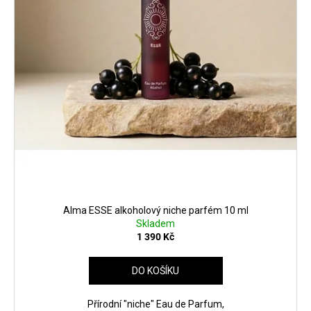
č
k
u
t
j
ů
e
m
e
MANUCURIST
MAGIC
DIP
REMOVER
70ML
225
Kč
Alma ESSE alkoholový niche parfém 10 ml
Skladem
1 390 Kč
DO KOŠÍKU
Přírodní "niche" Eau de Parfum,