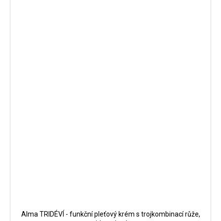
Alma TRIDÉVÍ - funkční pleťový krém s trojkombinací růže,