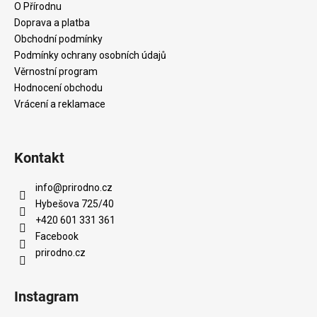
p
a
O Přírodnu
r
t
Doprava a platba
v
í
Obchodní podmínky
k
Podmínky ochrany osobních údajů
y
Věrnostní program
v
Hodnocení obchodu
ý
Vrácení a reklamace
p
i
s
u
Kontakt
info
@
prirodno.cz
Hybešova 725/40
+420 601 331 361
Facebook
prirodno.cz
Instagram