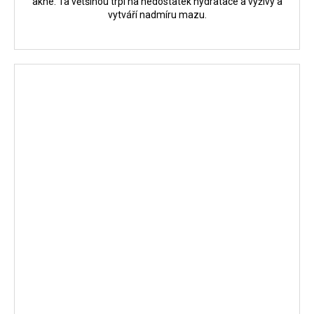
akné. Ta většinou trpí na nedostatek hydratace a výživy a
vytváří nadmíru mazu.