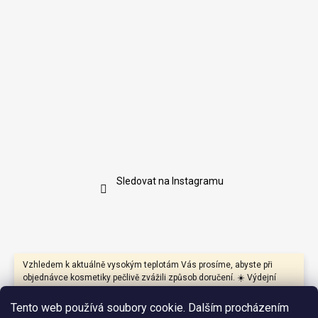
Sledovat na Instagramu
Vzhledem k aktuálně vysokým teplotám Vás prosíme, abyste při
objednávce kosmetiky pečlivě zvážili způsob doručení. ☀️ Výdejní
boxy mohou být během dne vystaveny přímému slunci a vysokým
teplotám, které mohou negativně ovlivnit především produkty s
Tento web používá soubory cookie. Dalším procházením
přírodními oleji, másly, vosky nebo citlivými aktivními látkami.