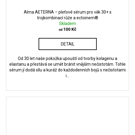
Alma AETERNA – pleťové sérum pro věk 30+ s
trojkombinací růže a ectoinem®
Skladem
100 Kč
od
DETAIL
Od 30 let naše pokožka upouští od tvorby kolagenu a
elastanu a přestává se umět bránit vnějším nečistotám. Tohle
sérum jí dodá sílu a kuráž do každodenních bojů s nečistotami
i...