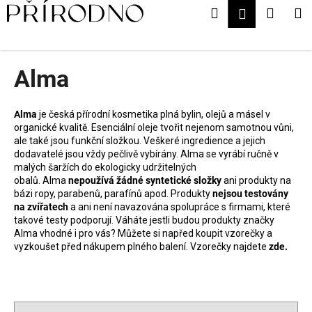
K
Přejít
Hledat
Nákup
M
Přihlášení
na
o
obsah
Zpět
Zpět
košík
š
í
Alma
C
k
o
p
Alma
je česká přírodní kosmetika plná bylin, olejů a másel v
o
organické kvalitě. Esenciální oleje tvořit nejenom samotnou vůni,
ale také jsou funkční složkou. Veškeré ingredience a jejich
t
dodavatelé jsou vždy pečlivě vybírány. Alma se vyrábí ručně v
ř
malých šaržích do ekologicky udržitelných
obalů. Alma
nepoužívá žádné syntetické složky
ani produkty na
e
bázi ropy, parabenů, parafínů apod. Produkty
nejsou testovány
b
na zvířatech
a ani není navazována spolupráce s firmami, které
u
takové testy podporují. Váháte jestli budou produkty značky
Alma vhodné i pro vás? Můžete si napřed koupit vzorečky a
j
vyzkoušet před nákupem plného balení. Vzorečky najdete
zde.
e
t
e
n