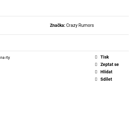
DLAKOVAČ GREEN™ &
LE REMOVER 50ML
Značka:
Crazy Rumors
Tisk
na rty
Zeptat se
Hlídat
Sdílet