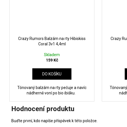
Crazy Rumors Balzám na rty Hibiskiss
Crazy Ru
Coral 3v1 4,4ml
Skladem
159 Kč
DO KOŠÍKU
Tónovaný balzám na rty pečuje a navíc
Tónovaný 
nádherně voní po bio ibišku.
nádh
Hodnocení produktu
Buďte první, kdo napíše příspěvek k této položce.