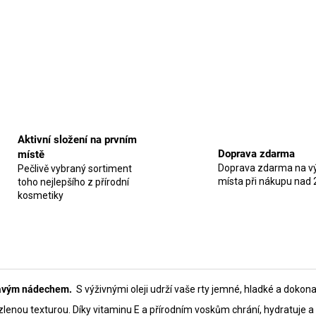
Aktivní složení na prvním
Doprava zdarma
místě
Doprava zdarma na vý
Pečlivě vybraný sortiment
místa při nákupu nad 
toho nejlepšího z přírodní
kosmetiky
atavým nádechem.
S výživnými oleji udrží vaše rty jemné, hladké a dokon
ou texturou. Díky vitaminu E a přírodním voskům chrání, hydratuje a 