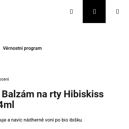
Hledat
Přihlášení
Nák
koš
Věrnostní program
ocení
Balzám na rty Hibiskiss
,4ml
Následující
uje a navíc nádherně voní po bio ibišku.