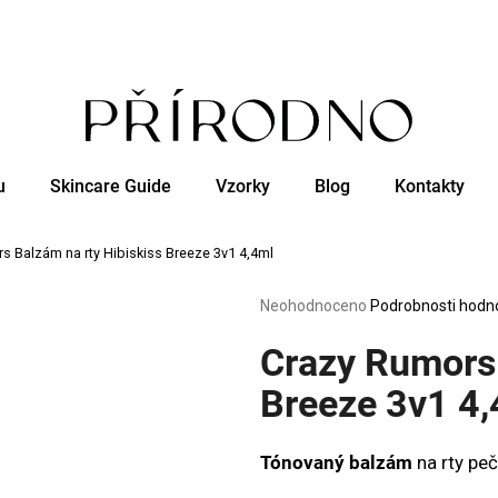
Co potřebujete najít?
u
Skincare Guide
Vzorky
Blog
Kontakty
HLEDAT
s Balzám na rty Hibiskiss Breeze 3v1 4,4ml
Doporučujeme
Průměrné
Neohodnoceno
Podrobnosti hodn
hodnocení
produktu
Crazy Rumors 
je
0,0
Breeze 3v1 4
z
5
hvězdiček.
Tónovaný balzám
na
rty peč