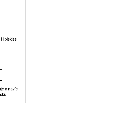
Hibiskiss
je a navíc
išku.