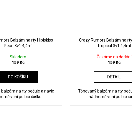
mors Balzám na rty Hibiskiss
Crazy Rumors Balzám na rty 
Pearl 3v1 4,4ml
Tropical 3v1 4,4ml
Skladem
Čekáme na dodání
159 Kč
159 Kč
DO KOŠÍKU
DETAIL
balzám na rty pečuje a navíc
Tónovaný balzám na rty peču
erně voní po bio ibišku.
nádherně voní po bio ib