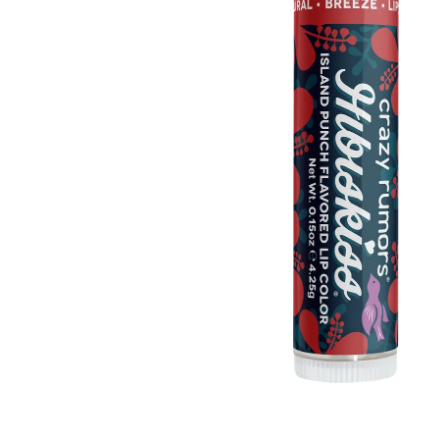
VZOREČEK
25 Kč