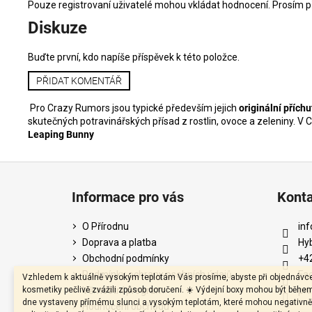
Pouze registrovaní uživatelé mohou vkládat hodnocení. Prosím
p
Diskuze
Buďte první, kdo napíše příspěvek k této položce.
PŘIDAT KOMENTÁŘ
Pro Crazy Rumors jsou typické především jejich
originální příchu
skutečných potravinářských přísad z rostlin, ovoce a zeleniny. V
Leaping Bunny
Z
á
Informace pro vás
Kont
p
a
O Přírodnu
inf
t
Doprava a platba
Hy
í
Obchodní podmínky
+4
Podmínky ochrany osobních údajů
Fa
Vzhledem k aktuálně vysokým teplotám Vás prosíme, abyste při objednávc
kosmetiky pečlivě zvážili způsob doručení. ☀️ Výdejní boxy mohou být běhe
Věrnostní program
pri
dne vystaveny přímému slunci a vysokým teplotám, které mohou negativně
Hodnocení obchodu