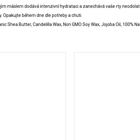
m máslem dodává intenzivní hydrataci a zanechává vaše rty neodolate
ky. Opakujte během dne dle potřeby a chuti.
rganic Shea Butter, Candelilla Wax, Non GMO Soy Wax, Jojoba Oil, 100% N