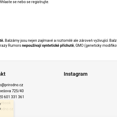
řihlaste se
nebo se
registrujte
.
tě.
Balzámy jsou nejen zajímavé a roztomilé ale zároveň vyživující.
Bal
 Crazy Rumors
nepoužívají syntetické příchutě
, GMO (geneticky modifik
akt
Instagram
o
@
prirodno.cz
bešova 725/40
20 601 331 361
cebook
e
m
rodno.cz