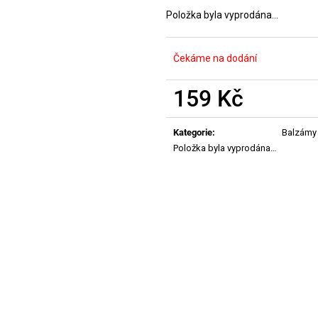
MANUCURIST ACTIVE PLUMP AQUA
MANUCURIST O
GLAZED
ACTIVE - GENT
Položka byla vyprodána…
459 Kč
200 Kč
Čekáme na dodání
159 Kč
Měrná
cena:
Kategorie
:
Balzámy 
Položka byla vyprodána…