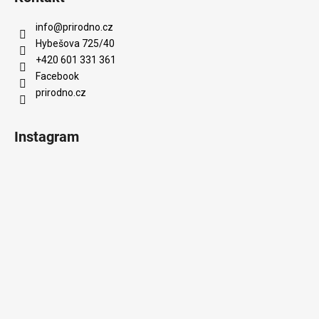
info
@
prirodno.cz
Hybešova 725/40
+420 601 331 361
Facebook
prirodno.cz
Instagram