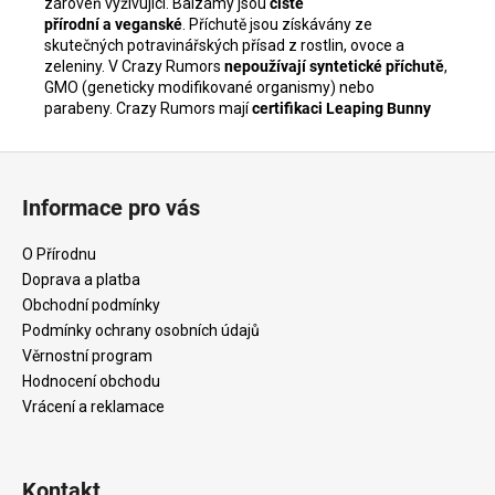
zároveň vyživující.
Balzámy jsou
čistě
přírodní a veganské
. Příchutě jsou získávány ze
skutečných potravinářských přísad z rostlin, ovoce a
zeleniny. V Crazy Rumors
nepoužívají syntetické příchutě
,
GMO (geneticky modifikované organismy) nebo
parabeny. Crazy Rumors mají
certifikaci Leaping Bunny
Z
á
Informace pro vás
p
a
O Přírodnu
t
Doprava a platba
í
Obchodní podmínky
Podmínky ochrany osobních údajů
Věrnostní program
Hodnocení obchodu
Vrácení a reklamace
Kontakt