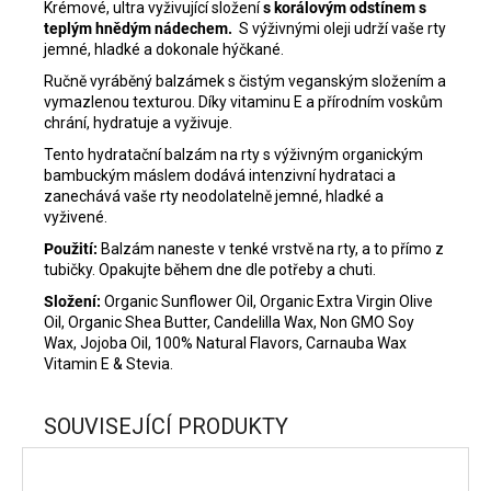
Krémové, ultra vyživující složení
s korálovým odstínem s
teplým hnědým nádechem.
S výživnými oleji udrží vaše rty
jemné, hladké a dokonale hýčkané.
Ručně vyráběný balzámek s čistým veganským složením a
vymazlenou texturou. Díky vitaminu E a přírodním voskům
chrání, hydratuje a vyživuje.
Tento hydratační balzám na rty s výživným organickým
bambuckým máslem dodává intenzivní hydrataci a
zanechává vaše rty neodolatelně jemné, hladké a
vyživené.
Použití:
Balzám naneste v tenké vrstvě na rty, a to přímo z
tubičky. Opakujte během dne dle potřeby a chuti.
Složení:
Organic Sunflower Oil, Organic Extra Virgin Olive
Oil, Organic Shea Butter, Candelilla Wax, Non GMO Soy
Wax, Jojoba Oil, 100% Natural Flavors, Carnauba Wax
Vitamin E & Stevia.
SOUVISEJÍCÍ PRODUKTY