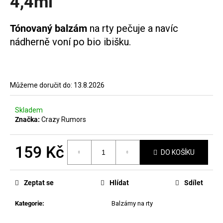
4,4ml
č
hvězdiček.
u
j
Tónovaný balzám
na
rty pečuje a navíc
e
nádherně voní po bio ibišku.
m
e
MANUCURIST
Můžeme doručit do:
13.8.2026
GREEN
LAK
JELLY
Skladem
PINK
Značka:
Crazy Rumors
SORBET
379
159 Kč
Kč
DO KOŠÍKU
Měrná
cena:
Zeptat se
Hlídat
Sdílet
Kategorie
:
Balzámy na rty