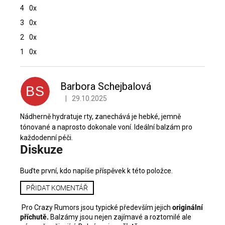
z
4
0x
5
hvězdiček.
3
0x
2
0x
1
0x
V
ý
p
Barbora Schejbalová
BS
i
|
29.10.2025
Hodnocení produktu je 5 z 5 hvězdiček.
s
h
Nádherně hydratuje rty, zanechává je hebké, jemně
o
tónované a naprosto dokonale voní. Ideální balzám pro
d
každodenní péči.
Diskuze
n
o
c
Buďte první, kdo napíše příspěvek k této položce.
e
PŘIDAT KOMENTÁŘ
n
í
Pro Crazy Rumors jsou typické především jejich
originální
příchutě.
Balzámy jsou nejen zajímavé a roztomilé ale