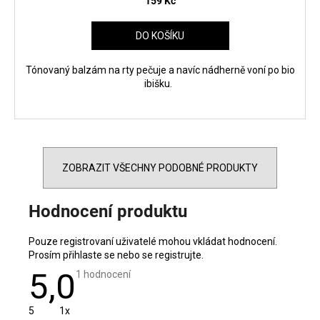
159 Kč
DO KOŠÍKU
Tónovaný balzám na rty pečuje a navíc nádherně voní po bio
ibišku.
ZOBRAZIT VŠECHNY PODOBNÉ PRODUKTY
Hodnocení produktu
Pouze registrovaní uživatelé mohou vkládat hodnocení.
Prosím
přihlaste se
nebo se
registrujte
.
5,0
Průměrné
1 hodnocení
hodnocení
produktu
je
5
1x
5,0