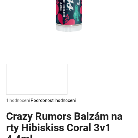
a
j
í
t
?
HLEDAT
D
Průměrné
1 hodnocení
Podrobnosti hodnocení
o
hodnocení
p
produktu
Crazy Rumors Balzám na
o
je
5,0
rty Hibiskiss Coral 3v1
r
z
u
5