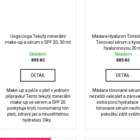
Uoga Uoga Tekutý minerální
Mádara Hyaluron Tinte
make-up a sérum s SPF 20, 30 ml
Tónovací sérum s kyse
hyaluronovou 30 
Skladem
Skladem
895 Kč
885 Kč
DETAIL
DETAIL
Make-up a péče o pleť v jednom
Mádara tónované sérum
přípravku! Tento tekutý minerální
nezatíží vaší pleť a zárove
make-up se sérem a SPF 20
extra porci hydratace.
poskytuje krytí, rovnoměrný tón
tónované sérum nechá
pleti, zdravý jas a neuvěřitelnou
pokožku zářit svěžes
hydrataci. Díky...