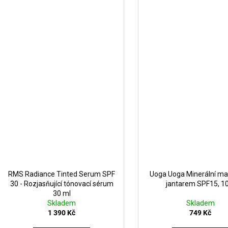
RMS Radiance Tinted Serum SPF
Uoga Uoga Minerální ma
30 - Rozjasňující tónovací sérum
jantarem SPF15, 10
30 ml
Skladem
Skladem
1 390 Kč
749 Kč