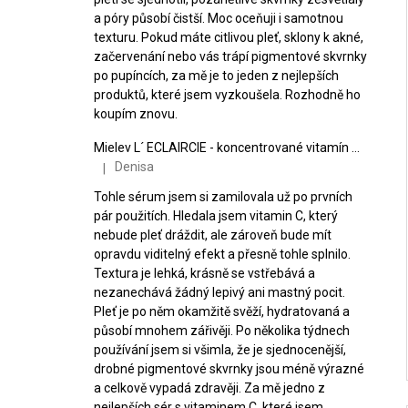
a póry působí čistší. Moc oceňuji i samotnou
texturu. Pokud máte citlivou pleť, sklony k akné,
začervenání nebo vás trápí pigmentové skvrnky
po pupíncích, za mě je to jeden z nejlepších
produktů, které jsem vyzkoušela. Rozhodně ho
koupím znovu.
Mielev L´ ECLAIRCIE - koncentrované vitamín C sérum
Denisa
|
Hodnocení produktu je 5 z 5 hvězdiček.
Tohle sérum jsem si zamilovala už po prvních
pár použitích. Hledala jsem vitamin C, který
nebude pleť dráždit, ale zároveň bude mít
opravdu viditelný efekt a přesně tohle splnilo.
Textura je lehká, krásně se vstřebává a
nezanechává žádný lepivý ani mastný pocit.
Pleť je po něm okamžitě svěží, hydratovaná a
působí mnohem zářivěji. Po několika týdnech
používání jsem si všimla, že je sjednocenější,
drobné pigmentové skvrnky jsou méně výrazné
a celkově vypadá zdravěji. Za mě jedno z
nejlepších sér s vitaminem C, které jsem