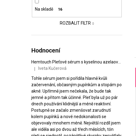
VZOREČEK
í
25 Kč
Na skladě
16
p
a
ROZBALIT FILTR
n
e
l
Hodnocení
Hemtouch Pleťové sérum s kyselinou azelaovou Hemptouch Skin Perfection
Iveta Kučerová
|
Hodnocení produktu je 5 z 5 hvězdiček.
Tohle sérum jsem si pořídila hlavně kvůli
začervenání, občasným pupínkům a stopám po
i
akné. Upřímně jsem nečekala, že bude tak
jemné a přitom tak účinné. Pleť byla už po pár
dnech používání klidnější a méně reaktivní.
Postupně se začalo zmenšovat zarudnutí
kolem pupínků a nové nedokonalosti se
objevovaly mnohem méně. Největší rozdíl jsem
ale viděla asi po dvou až třech měsících, tón
pleti se sjednotil, pozánětlivé skvrnky zesvětlaly