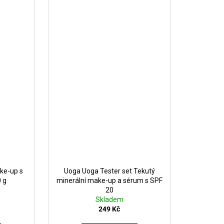
ke-up s
Uoga Uoga Tester set Tekutý
 g
minerální make-up a sérum s SPF
20
Skladem
249 Kč