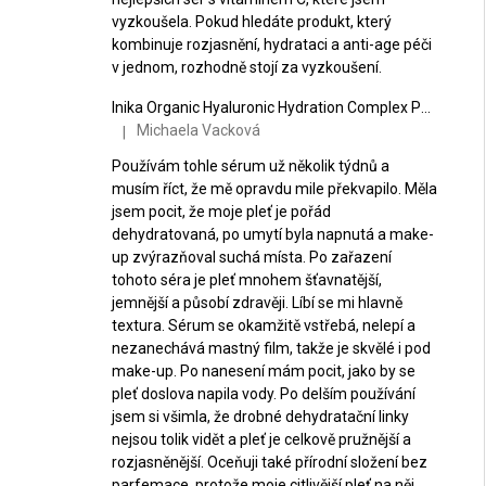
vyzkoušela. Pokud hledáte produkt, který
kombinuje rozjasnění, hydrataci a anti-age péči
v jednom, rozhodně stojí za vyzkoušení.
Inika Organic Hyaluronic Hydration Complex Posilující hydratační sérum 30 ml
Michaela Vacková
|
Hodnocení produktu je 5 z 5 hvězdiček.
Používám tohle sérum už několik týdnů a
musím říct, že mě opravdu mile překvapilo. Měla
jsem pocit, že moje pleť je pořád
dehydratovaná, po umytí byla napnutá a make-
up zvýrazňoval suchá místa. Po zařazení
tohoto séra je pleť mnohem šťavnatější,
jemnější a působí zdravěji. Líbí se mi hlavně
textura. Sérum se okamžitě vstřebá, nelepí a
nezanechává mastný film, takže je skvělé i pod
make-up. Po nanesení mám pocit, jako by se
pleť doslova napila vody. Po delším používání
jsem si všimla, že drobné dehydratační linky
nejsou tolik vidět a pleť je celkově pružnější a
rozjasněnější. Oceňuji také přírodní složení bez
parfemace, protože moje citlivější pleť na něj