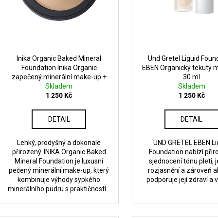
u
ů
k
t
ů
Inika Organic Baked Mineral
Und Gretel Liguid Foun
Foundation Inika Organic
EBEN Organický tekutý 
zapečený minerální make-up +
30 ml
pudr v jednom 8g
Skladem
Skladem
1 250 Kč
1 250 Kč
DETAIL
DETAIL
Lehký, prodyšný a dokonale
UND GRETEL EBEN Li
přirozený. INIKA Organic Baked
Foundation nabízí při
Mineral Foundation je luxusní
sjednocení tónu pleti,
pečený minerální make-up, který
rozjasnění a zároveň a
kombinuje výhody sypkého
podporuje její zdraví a vi
minerálního pudru s praktičností...