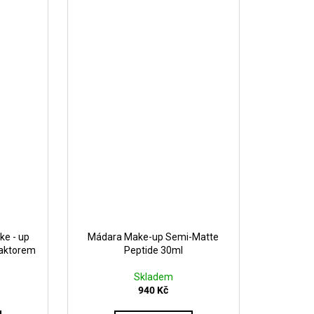
ke - up
Mádara Make-up Semi-Matte
faktorem
Peptide 30ml
Skladem
940 Kč