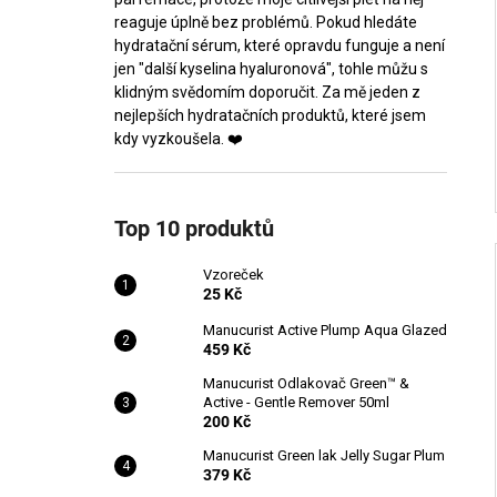
reaguje úplně bez problémů. Pokud hledáte
hydratační sérum, které opravdu funguje a není
jen "další kyselina hyaluronová", tohle můžu s
klidným svědomím doporučit. Za mě jeden z
nejlepších hydratačních produktů, které jsem
kdy vyzkoušela. ❤️
Top 10 produktů
Vzoreček
25 Kč
Manucurist Active Plump Aqua Glazed
459 Kč
Manucurist Odlakovač Green™ &
Active - Gentle Remover 50ml
200 Kč
Manucurist Green lak Jelly Sugar Plum
379 Kč