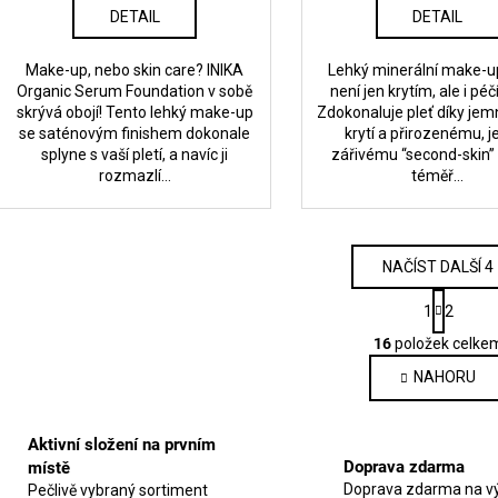
DETAIL
DETAIL
Make-up, nebo skin care? INIKA
Lehký minerální make-up
Organic Serum Foundation v sobě
není jen krytím, ale i péčí
skrývá obojí! Tento lehký make-up
Zdokonaluje pleť díky je
se saténovým finishem dokonale
krytí a přirozenému, 
splyne s vaší pletí, a navíc ji
zářivému “second-skin” f
rozmazlí...
téměř...
NAČÍST DALŠÍ 4
S
1
2
t
O
r
16
položek celke
v
á
NAHORU
l
n
k
á
o
d
Aktivní složení na prvním
v
a
á
Doprava zdarma
místě
c
n
Doprava zdarma na vý
Pečlivě vybraný sortiment