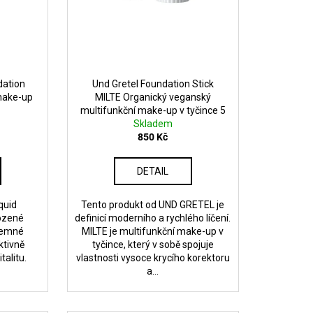
dation
Und Gretel Foundation Stick
make-up
MILTE Organický veganský
multifunkční make-up v tyčince 5
Skladem
g
850 Kč
DETAIL
quid
Tento produkt od UND GRETEL je
rozené
definicí moderního a rychlého líčení.
 jemné
MILTE je multifunkční make-up v
ktivně
tyčince, který v sobě spojuje
talitu.
vlastnosti vysoce krycího korektoru
a...