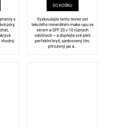
DO KOŠÍKU
igmenty s
Vyzkoušejte tento tester set
vá póry,
tekutého minerálním make-upu se
chat,
sérem a SPF 20 v 10 různých
akrývá
odstínech – a dopřejte své pleti
e vhodný
perfektní krytí, sjednocený tón,
.
přirozený jas a...