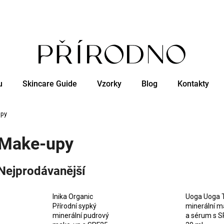
Co potřebujete najít?
u
Skincare Guide
Vzorky
Blog
Kontakty
HLEDAT
upy
Doporučujeme
Make-upy
Nejprodávanější
Inika Organic
Uoga Uoga 
Přírodní sypký
minerální m
minerální pudrový
a sérum s S