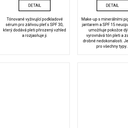
DETAIL
DETAIL
Tónované vyživující podkladové
Make-up s minerálními p
sérum pro zářivou pleť s SPF 30,
jantarem a SPF 15 neucpá
který dodává pleti přirozený vzhled
umožňuje pokožce dý
a rozjasňuje ji.
vyrovnává tón pleti a z
drobné nedokonalosti. J
pro všechny typy..