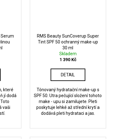
d Serum
RMS Beauty SunCoverup Super
linou
Tint SPF 50 ochranný make-up
ml
30 ml
Skladem
1 390 Kč
DETAIL
, které
Tónovaný hydratační make-up s
ň jí dodá
SPF 50. Utra pečující složení tohoto
 Toto
make - upu si zamilujete. Pleti
 vaši
poskytuje lehké až střední krytí a
tí.
dodává pleti hydrataci a jas.