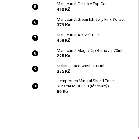
Manucurist Gel Like Top Coat
410 Kč
Manucurist Green lak Jelly Pink Sorbet
379 Kč
Manucurist Active™ Blur
459 Kč
Manucurist Magic Dip Remover 70ml
225 Kč
Malinna Face Wash 100 ml
375 Kč
Hemptouch Mineral Shield Face
Sunscreen SPF 30 (tónovaný)
50 Kč