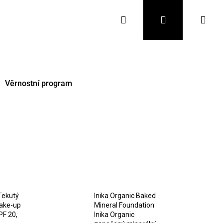
Hledat
Přihlášení
Nák
koš
Věrnostní program
Následující
Tekutý
Inika Organic Baked
ake-up
Mineral Foundation
PF 20,
Inika Organic