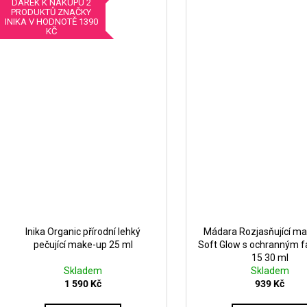
DÁREK K NÁKUPU 2
PRODUKTŮ ZNAČKY
INIKA V HODNOTĚ 1390
KČ
Inika Organic přírodní lehký
Mádara Rozjasňující ma
pečující make-up 25 ml
Soft Glow s ochranným 
15 30 ml
Skladem
Skladem
1 590 Kč
939 Kč