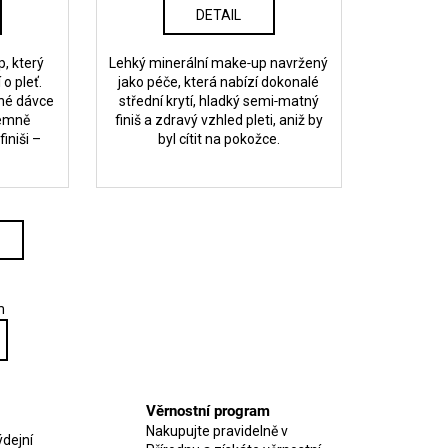
DETAIL
, který
Lehký minerální make‑up navržený
 o pleť.
jako péče, která nabízí dokonalé
mné dávce
střední krytí, hladký semi‑matný
jemně
finiš a zdravý vzhled pleti, aniž by
iniši –
byl cítit na pokožce.
m
Věrnostní program
Nakupujte pravidelně v
dejní