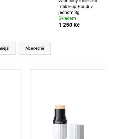
zapečený minerální
DLAKOVAČ GREEN™ &
LE REMOVER 50ML
make-up + pudr v
jednom 8g
Skladem
1 250 Kč
nější
Abecedně