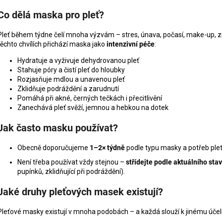
MANUCURIST ACTIVE PLUMP AQUA
MANUCURIST O
GLAZED
ACTIVE - GENT
Co dělá maska pro pleť?
459 Kč
200 Kč
Pleť během týdne čelí mnoha výzvám – stres, únava, počasí, make-up, zn
těchto chvílích přichází maska jako
intenzivní péče
:
Hydratuje a vyživuje dehydrovanou pleť
Stahuje póry a čistí pleť do hloubky
Rozjasňuje mdlou a unavenou pleť
Zklidňuje podráždění a zarudnutí
Pomáhá při akné, černých tečkách i přecitlivění
Zanechává pleť svěží, jemnou a hebkou na dotek
Jak často masku používat?
Obecně doporučujeme
1–2× týdně
podle typu masky a potřeb plet
Není třeba používat vždy stejnou –
střídejte podle aktuálního stav
pupínků, zklidňující při podráždění).
Jaké druhy pleťových masek existují?
Pleťové masky existují v mnoha podobách – a každá slouží k jinému účel