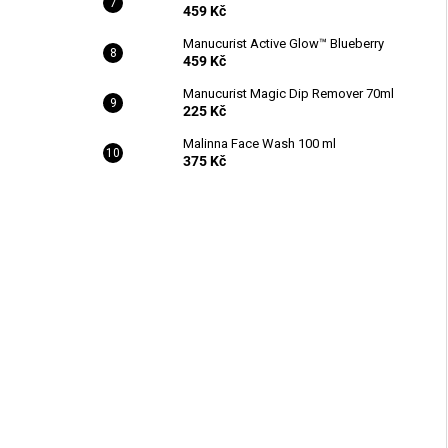
459 Kč
Manucurist Active Glow™ Blueberry
459 Kč
Manucurist Magic Dip Remover 70ml
225 Kč
Malinna Face Wash 100 ml
375 Kč