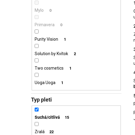
Mylo
0
Primavera
0
Purity Vision
1
Solution by Kvítok
2
Two cosmetics
1
Uoga Uoga
1
Typ pleti
Suchá/citlivá
15
Zralá
22