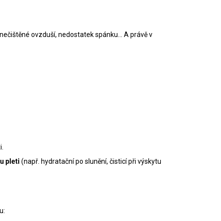
DLAKOVAČ GREEN™ &
LE REMOVER 50ML
ečištěné ovzduší, nedostatek spánku... A právě v
i.
u pleti
(např. hydratační po slunění, čisticí při výskytu
u: