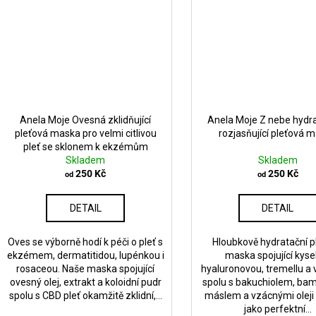
Anela Moje Ovesná zklidňující
Anela Moje Z nebe hydra
pleťová maska pro velmi citlivou
rozjasňující pleťová 
pleť se sklonem k ekzémům
Skladem
Skladem
250 Kč
250 Kč
od
od
DETAIL
DETAIL
Oves se výborně hodí k péči o pleť s
Hloubkově hydratační p
ekzémem, dermatitidou, lupénkou i
maska spojující kyse
rosaceou. Naše maska spojující
hyaluronovou, tremellu a 
ovesný olej, extrakt a koloidní pudr
spolu s bakuchiolem, b
spolu s CBD pleť okamžitě zklidní,...
máslem a vzácnými oleji
jako perfektní...