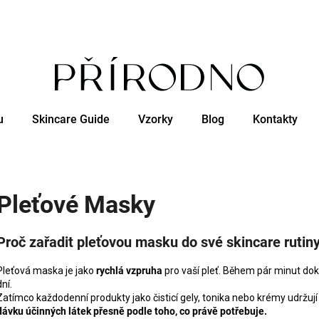
Co potřebujete najít?
u
Skincare Guide
Vzorky
Blog
Kontakty
HLEDAT
Doporučujeme
Pleťové Masky
Proč zařadit pleťovou masku do své skincare rutin
Pleťová maska je jako
rychlá vzpruha
pro vaší pleť. Během pár minut dok
dní.
Zatímco každodenní produkty jako čisticí gely, tonika nebo krémy udržují
dávku účinných látek přesně podle toho, co právě potřebuje.