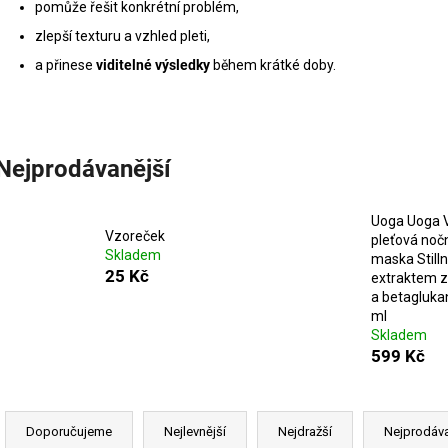
pomůže řešit konkrétní problém,
zlepší texturu a vzhled pleti,
a přinese
viditelné výsledky
během krátké doby.
Nejprodávanější
Uoga Uoga 
Vzoreček
pleťová noč
Skladem
maska Stilln
25 Kč
extraktem z
a betagluk
ml
Skladem
599 Kč
Ř
a
Doporučujeme
Nejlevnější
Nejdražší
Nejprodáva