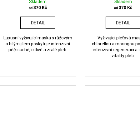
Skladem
Skladem
370 Kč
370 Kč
od
od
DETAIL
DETAIL
Luxusní vyživující maska s růžovým
Vyživující pleťová ma
a bílým jílem poskytuje intenzivní
chlorellou a moringou p
péči suché, citlivé a zralé pleti.
intenzivní regeneraci a
vitality pleti.