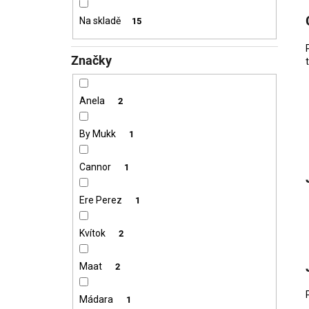
VZOREČEK
í
25 Kč
Na skladě
15
p
a
Značky
n
e
l
Anela
2
By Mukk
1
Cannor
1
Ere Perez
1
Kvítok
2
Maat
2
Mádara
1