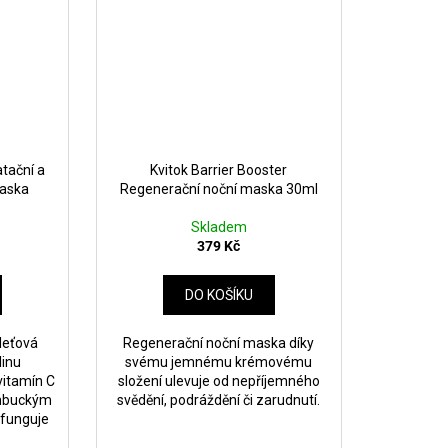
tační a
Kvitok Barrier Booster
maska
Regenerační noční maska ​​30ml
Skladem
379 Kč
DO KOŠÍKU
leťová
Regenerační noční maska ​​díky
linu
svému jemnému krémovému
vitamín C
složení ulevuje od nepříjemného
ambuckým
svědění, podráždění či zarudnutí.
 funguje