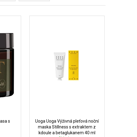
asa s
Uoga Uoga Výživná pleťová noční
maska Stillness s extraktem z
kdoule a betaglukanem 40 ml