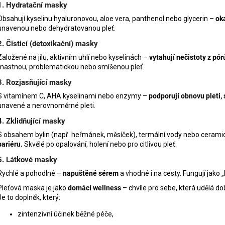
1.
Hydratační masky
Obsahují kyselinu hyaluronovou, aloe vera, panthenol nebo glycerin –
oka
unavenou nebo dehydratovanou pleť.
2.
Čisticí (detoxikační) masky
Založené na jílu, aktivním uhlí nebo kyselinách –
vytahují nečistoty z pór
mastnou, problematickou nebo smíšenou pleť.
3.
Rozjasňující masky
S vitamínem C, AHA kyselinami nebo enzymy –
podporují obnovu pleti, 
unavené a nerovnoměrné pleti.
4.
Zklidňující masky
S obsahem bylin (např. heřmánek, měsíček), termální vody nebo ceram
bariéru.
Skvělé po opalování, holení nebo pro citlivou pleť.
5.
Látkové masky
Rychlé a pohodlné –
napuštěné sérem
a vhodné i na cesty. Fungují jako 
Pleťová maska je jako
domácí wellness
– chvíle pro sebe, která udělá do
Je to doplněk, který:
zintenzivní účinek běžné péče,