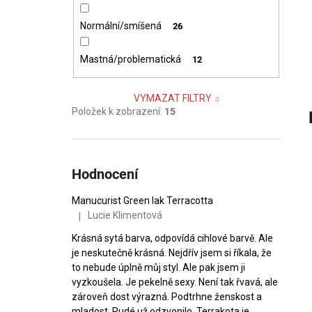
Normální/smíšená
26
Mastná/problematická
12
VYMAZAT FILTRY
Položek k zobrazení:
15
Hodnocení
Manucurist Green lak Terracotta
Lucie Klimentová
|
Hodnocení produktu je 5 z 5 hvězdiček.
Krásná sytá barva, odpovídá cihlové barvě. Ale
je neskutečně krásná. Nejdřív jsem si říkala, že
to nebude úplně můj styl. Ale pak jsem ji
vyzkoušela. Je pekelně sexy. Není tak řvavá, ale
zároveň dost výrazná. Podtrhne ženskost a
mladost. Rudé už odzvonilo. Terrakota je