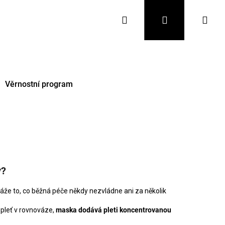
Hledat
Přihlášení
Nák
koš
Věrnostní program
y?
áže to, co běžná péče někdy nezvládne ani za několik
Následující
 pleť v rovnováze,
maska dodává pleti koncentrovanou