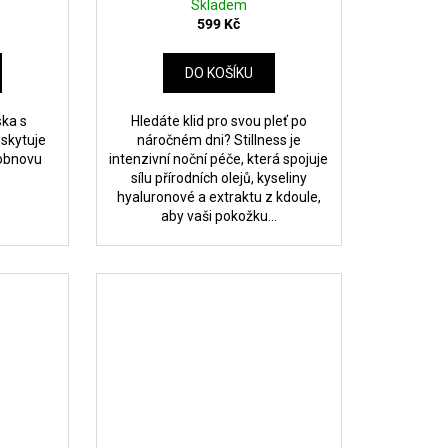
Skladem
599 Kč
DO KOŠÍKU
ska s
Hledáte klid pro svou pleť po
oskytuje
náročném dni? Stillness je
 obnovu
intenzivní noční péče, která spojuje
sílu přírodních olejů, kyseliny
hyaluronové a extraktu z kdoule,
aby vaši pokožku...