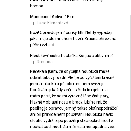
bomba.
Manucurist Active™ Blur
Lucie Klimentová
|
Hodnocení produktu je 5 z 5 hvězdiček.
Boží! Opravdu jemňounký filtr. Nehty vypadají
i
jako moje ale mnohem hezčí. Krásná přirozená
péče i vzhled.
Hloubkově čistící houbička Konjac s aktivním černým uhlím
Romana
|
Hodnocení produktu je 5 z 5 hvězdiček.
Nečekala jsem, že obyčejná houbička může
udělat takový rozdíl. Pleť je po vyčištění krásně
jemná, hladká a působí mnohem svěžeji.
Používám ji každý večer s čisticím gelem a
mám pocit, že se mi výrazně lépe čistí póry,
hlavně v oblasti nosu a brady. Líbí se mi, že
peeling je opravdu jemný, takže pleť nepodráždí
ani při pravidelném používání. Houbička navíc
dlouho vydrží a po použití ji stačí opláchnout a
nechat uschnout. Za mě malá nenápadná věc,