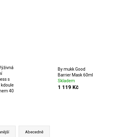
Výživná
By mukk Good
ní
Barrier Mask 60ml
ess s
Skladem
 kdoule
1 119 Kč
anem 40
nější
Abecedně