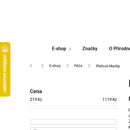
K
Přejít
na
o
obsah
Zpět
Zpět
š
do
do
í
obchodu
obchodu
k
E-shop
Značky
O Přírodn
Domů
E-shop
Péče
Pleťové Masky
P
o
s
Cena
t
219
Kč
1119
Kč
r
a
n
n