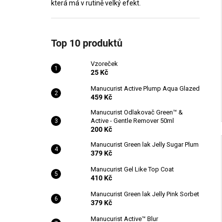
která má v rutině velký efekt.
Top 10 produktů
Vzoreček
25 Kč
Manucurist Active Plump Aqua Glazed
459 Kč
Manucurist Odlakovač Green™ &
Active - Gentle Remover 50ml
200 Kč
Manucurist Green lak Jelly Sugar Plum
379 Kč
Manucurist Gel Like Top Coat
410 Kč
Manucurist Green lak Jelly Pink Sorbet
379 Kč
Manucurist Active™ Blur