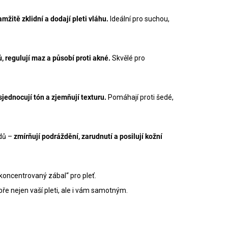
mžitě zklidní a dodají pleti vláhu.
Ideální pro suchou,
ů, regulují maz a působí proti akné.
Skvělé pro
sjednocují tón a zjemňují texturu.
Pomáhají proti šedé,
idů –
zmírňují podráždění, zarudnutí a posilují kožní
„koncentrovaný zábal“ pro pleť.
bře nejen vaší pleti, ale i vám samotným.